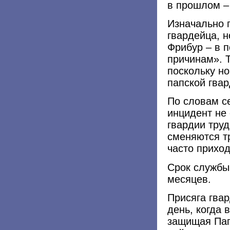
в прошлом –
Изначально п
гвардейца, н
Фрибур – в 
причинам». Т
поскольку н
папской гва
По словам с
инцидент не
гвардии труд
сменяются т
часто прихо
Срок службы
месяцев.
Присяга гвар
день, когда 
защищая Пап