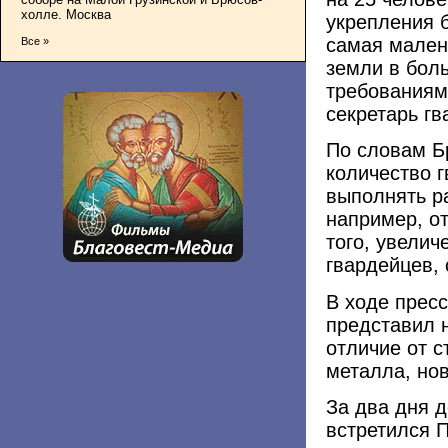
холле. Москва
укрепления б
самая мален
Все »
земли в бол
требованиям
секретарь г
По словам Б
количество г
выполнять р
например, о
того, увелич
гвардейцев, 
В ходе прес
представил 
отличие от с
металла, нов
За два дня д
встретился 