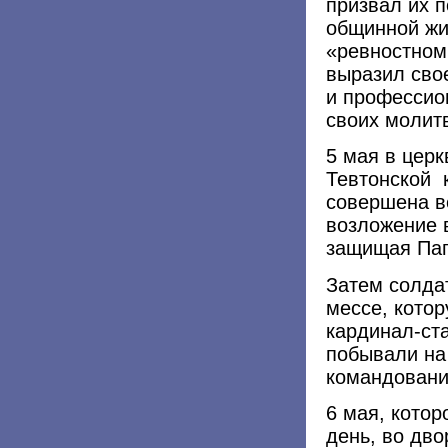
призвал их п
общинной жи
«ревностном
выразил сво
и профессио
своих молит
5 мая в цер
Тевтонской 
совершена в
возложение в
защищая Папу
Затем солда
мессе, котор
кардинал-ста
побывали на
командовани
6 мая, котор
день, во дво