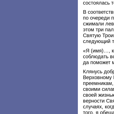
состоялась 
В соответст
по очереди 
сжимали лев
этом три пал
Святую Трои
следующий т
«Я (имя)…, 
соблюдать вс
да поможет м
Клянусь доб
Верховному 
преемникам,
своими сила
своей жизнью
верности Св
случаях, ког
того, я обе