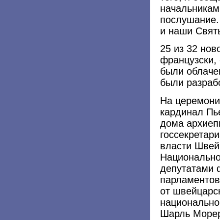
начальникам
послушание. 
и наши Свят
25 из 32 нов
французски,
были облаче
были разраб
На церемони
кардинал Пь
дома архиепи
госсекретар
власти Швей
Национально
депутатами 
парламентов
от швейцарс
национально
Шарль Морер