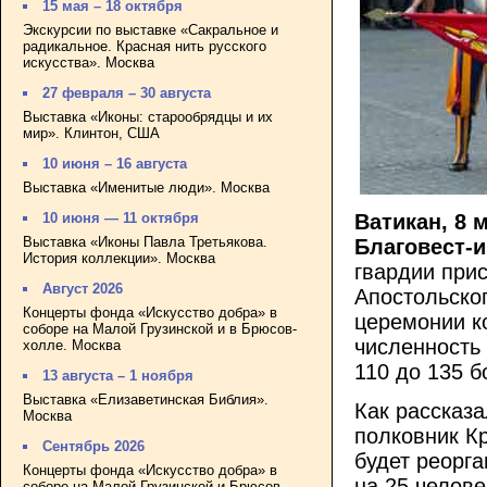
15 мая – 18 октября
Экскурсии по выставке «Сакральное и
радикальное. Красная нить русского
искусства». Москва
27 февраля – 30 августа
Выставка «Иконы: старообрядцы и их
мир». Клинтон, США
10 июня – 16 августа
Выставка «Именитые люди». Москва
Ватикан
, 8 
10 июня — 11 октября
Выставка «Иконы Павла Третьякова.
Благовест
-
История коллекции». Москва
гвардии прис
Август 2026
Апостольског
Концерты фонда «Искусство добра» в
церемонии к
соборе на Малой Грузинской и в Брюсов-
численность
холле. Москва
110 до 135 б
13 августа – 1 ноября
Выставка «Елизаветинская Библия».
Как рассказ
Москва
полковник К
Сентябрь 2026
будет реорга
Концерты фонда «Искусство добра» в
на 25 челове
соборе на Малой Грузинской и Брюсов-