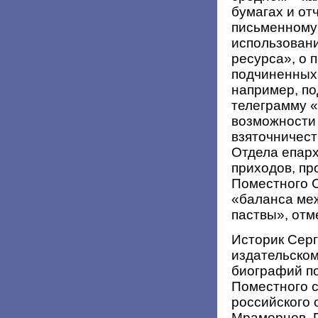
бумагах и от
письменному 
использован
ресурса», о
подчиненных 
например, по
телеграмму «
возможности 
взяточничеств
Отдела епарх
приходов, пр
Поместного С
«баланса ме
паствы», отм
Историк Серг
издательском
биографий по
Поместного с
российского 
Мраморнов. П