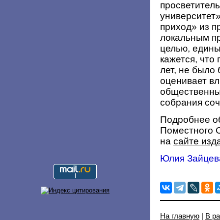
просветител
университет»
приход» из п
локальным п
целью, едины
кажется, что
лет, не было 
оценивает вл
общественны
собрания соч
Подробнее о
Поместного С
на
сайте изд
Юлия Зайцев
На главную
|
В р