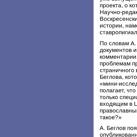
проекта, о к
Научно-редак
Воскресенски
истории, нам
ставропигиал
По словам А
документов и
комментарии.
проблемам пр
страничного 
Беглова, кот
«мини-иссле
полагает, чт
только специ
входящим в Ц
православный
такое?»
А. Беглов по
опубликованн