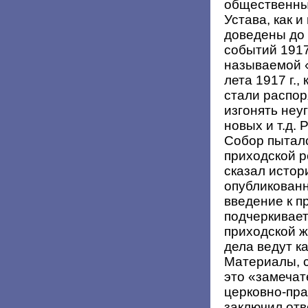
общественных
Устава, как 
доведены до
событий 1917 
называемой 
лета 1917 г.,
стали распо
изгонять неу
новых и т.д.
Собор пыталс
приходской р
сказал истор
опубликованн
введение к п
подчеркивает
приходской ж
дела ведут к
Материалы, с
это «замечат
церковно-пра
заключил отв