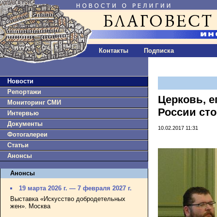
Контакты
Подписка
Новости
Репортажи
Церковь, е
Мониторинг СМИ
России сто
Интервью
Документы
10.02.2017 11:31
Фотогалереи
Статьи
Анонсы
Анонсы
19 марта 2026 г. — 7 февраля 2027 г.
Выставка «Искусство добродетельных
жен». Москва