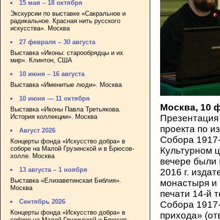
15 мая – 18 октября
Экскурсии по выставке «Сакральное и
радикальное. Красная нить русского
искусства». Москва
27 февраля – 30 августа
Выставка «Иконы: старообрядцы и их
мир». Клинтон, США
10 июня – 16 августа
Выставка «Именитые люди». Москва
10 июня — 11 октября
Москва, 10 
Выставка «Иконы Павла Третьякова.
История коллекции». Москва
Презентация 
проекта по 
Август 2026
Собора 1917-
Концерты фонда «Искусство добра» в
соборе на Малой Грузинской и в Брюсов-
Культурном ц
холле. Москва
вечере были 
13 августа – 1 ноября
2016 г. изда
Выставка «Елизаветинская Библия».
монастыря и 
Москва
печати 14-й 
Сентябрь 2026
Собора 1917-
Концерты фонда «Искусство добра» в
прихода» (от
соборе на Малой Грузинской и Брюсов-