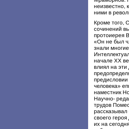
неизвестно, 
ними в револ
Кроме того, 
сочинений в
протоиерея В
«Он не был ч
знали многие
Интеллектуа
начале ХХ ве
влиял на эти 
предопределя
предисловии 
человека» еп
наместник Но
Научно- реда
трудов Помес
рассказывал
своего героя
их на сегодн