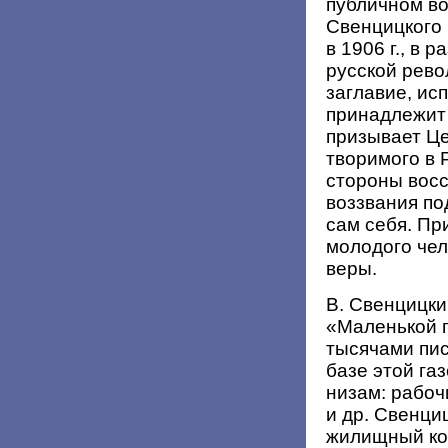
публичном во
Свенцицкого 
в 1906 г., в 
русской рево
заглавие, ис
принадлежит
призывает Це
творимого в 
стороны восс
воззвания по
сам себя. П
молодого чел
веры.
В. Свенцицки
«Маленькой г
тысячами пис
базе этой га
низам: рабоч
и др. Свенци
жилищный ко