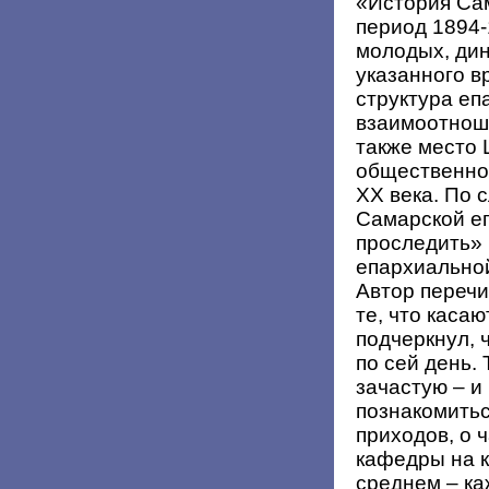
«История Са
период 1894-
молодых, ди
указанного в
структура еп
взаимоотноше
также место 
общественно
ХХ века. По 
Самарской е
проследить»
епархиально
Автор перечи
те, что каса
подчеркнул, 
по сей день.
зачастую – и
познакомить
приходов, о 
кафедры на 
среднем – ка