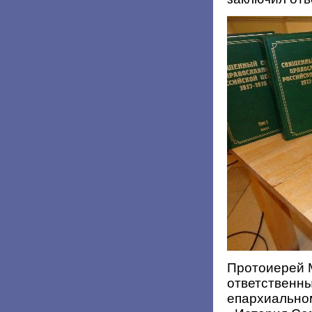
Протоиерей 
ответственн
епархиально