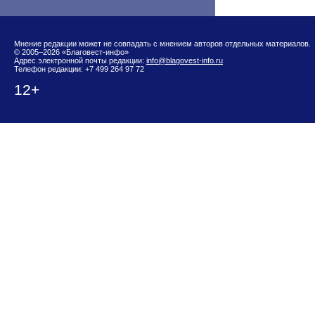
Мнение редакции может не совпадать с мнением авторов отдельных материалов.
© 2005–2026 «Благовест-инфо»
Адрес электронной почты редакции:
info@blagovest-info.ru
Телефон редакции: +7 499 264 97 72
12+