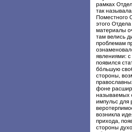
рамках Отдел
так называла
Поместного 
этого Отдела
материалы оч
там велись 
проблемам пр
ознаменовал
явлениями: с
появился ста
бо́льшую сво
стороны, во
православных
фоне расшире
называемых с
импульс для 
веротерпимост
возникла иде
прихода, поя
стороны духо