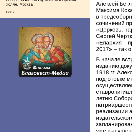
Алексей Бегл
холле. Москва
Максима Кок
Все »
в предсоборн
сочинений п
«Церковь, на
Сергей Чертк
«Епархия – п
2017» – так 
В начале вст
изданию док
1918 гг. Але
подготовке м
осуществляе
ставропигиа
летию Собор
патриаршеств
реализации э
издательского
запланирован
уже выпущено