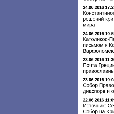
24.06.2016 17:2
Константино
решений кри
мира
24.06.2016 10:5
Католикос-Па
письмом к К
Варфоломе
23.06.2016 11:3
Почта Греци
православны
23.06.2016 10:0
Собор Право
диаспоре и о
22.06.2016 11:0
Источник: Се
Собор на Кр