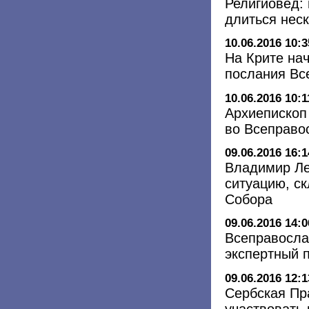
Религиовед:
длиться неск
10.06.2016 10:3
На Крите нач
послания Вс
10.06.2016 10:1
Архиепископ
во Всеправо
09.06.2016 16:1
Владимир Ле
ситуацию, с
Собора
09.06.2016 14:0
Всеправосла
экспертный 
09.06.2016 12:1
Сербская Пр
участвовать