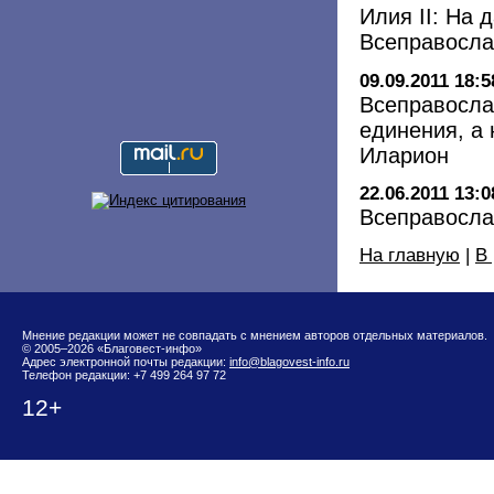
Илия II: На 
Всеправосла
09.09.2011 18:5
Всеправосла
единения, а
Иларион
22.06.2011 13:0
Всеправосла
На главную
|
В
Мнение редакции может не совпадать с мнением авторов отдельных материалов.
© 2005–2026 «Благовест-инфо»
Адрес электронной почты редакции:
info@blagovest-info.ru
Телефон редакции: +7 499 264 97 72
12+