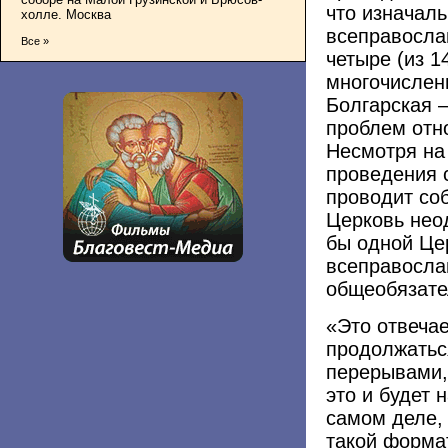
что изначал
холле. Москва
всеправосла
Все »
четыре (из 1
многочисленн
Болгарская –
проблем отн
Несмотря на
проведения 
проводит соб
Церковь неод
бы одной Це
всеправосла
общеобязате
«Это отвечае
продолжаться
перерывами,
это и будет
самом деле,
такой формат