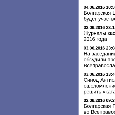
04.06.2016 10:5
Болгарская 
будет участ
03.06.2016 23:1
Журналы зас
2016 года
03.06.2016 23:0
На заседани
обсудили пр
Всеправосла
03.06.2016 13:4
Синод Антио
ошеломление
решить «кат
02.06.2016 09:3
Болгарская 
во Всеправос