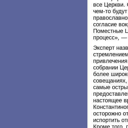
все Церкви. 
чем-то будут
православно
согласие вок
Поместные Ц
процесс», — 
Эксперт наз
стремлением
привлечения
собрании Це
более широк
совещаниях,
самые остры
предоставле
настоящее вр
Константино
осторожно от
испортить о
Кроме того,