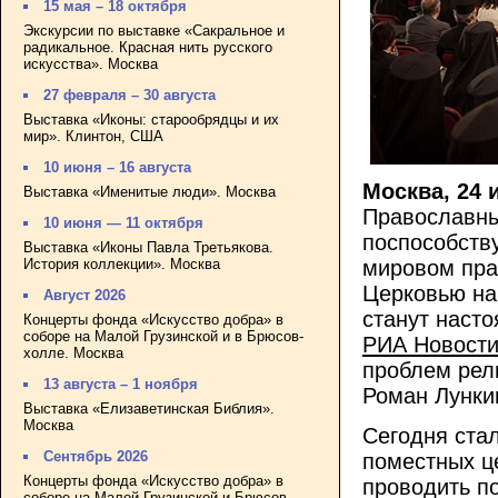
15 мая – 18 октября
Экскурсии по выставке «Сакральное и
радикальное. Красная нить русского
искусства». Москва
27 февраля – 30 августа
Выставка «Иконы: старообрядцы и их
мир». Клинтон, США
10 июня – 16 августа
Москва, 24
Выставка «Именитые люди». Москва
Православны
10 июня — 11 октября
поспособств
Выставка «Иконы Павла Третьякова.
История коллекции». Москва
мировом пра
Церковью на
Август 2026
станут наст
Концерты фонда «Искусство добра» в
соборе на Малой Грузинской и в Брюсов-
РИА Новост
холле. Москва
проблем рел
13 августа – 1 ноября
Роман Лунки
Выставка «Елизаветинская Библия».
Москва
Сегодня стал
Сентябрь 2026
поместных ц
Концерты фонда «Искусство добра» в
проводить по
соборе на Малой Грузинской и Брюсов-