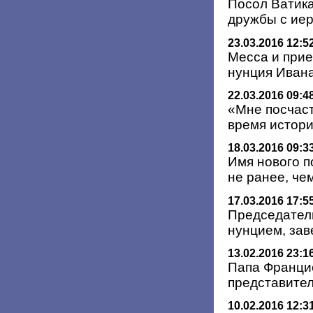
Посол Ватика
дружбы с ие
23.03.2016 12:5
Месса и прие
нунция Иван
22.03.2016 09:4
«Мне посчаст
время истори
18.03.2016 09:3
Имя нового п
не ранее, че
17.03.2016 17:5
Председател
нунцием, за
13.02.2016 23:1
Папа Францис
представите
10.02.2016 12:3