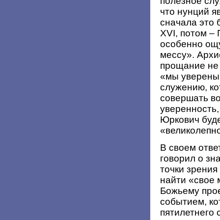
полезное слу
что нунций я
сначала это 
XVI, потом –
особенно ощу
мессу». Архи
прощание не 
«мы уверены,
служению, ко
совершать во
уверенность,
Юркович буде
«великолепно
В своем отве
говорил о зн
точки зрения
найти «свое 
Божьему про
событием, ко
пятилетнего 