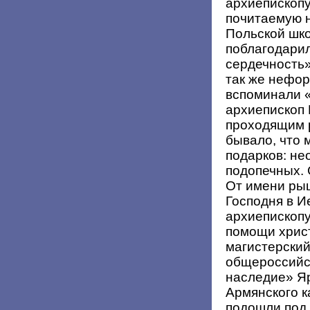
архиепископу
почитаемую н
Польской шк
поблагодарил
сердечность
так же нефор
вспоминали 
архиепископ
проходящим 
бывало, что 
подарков: н
подопечных. 
От имени рыц
Господня в И
архиепископу
помощи хрис
магистерский
общероссийс
наследие» Я
Армянского к
подошли под