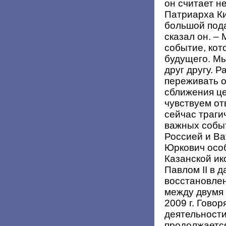
он считает н
Патриарха Ки
большой пода
сказал он. –
событие, кот
будущего. Мы
друг другу. 
переживать о
сближения це
чувствуем от
сейчас траги
важных собы
Россией и Ва
Юркович осо
Казанской и
Павлом II в д
восстановле
между двумя 
2009 г. Гово
деятельности,
продолжается