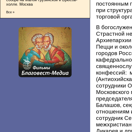
постоянным 
холле. Москва
при структу
Все »
торговой орг
В богослужен
Страстной не
Архиепархии
Пецци и окол
городов Росс
кафедрально
священнослу
конфессий: 
(Антиохийска
сотрудники О
Московского 
председател
Балашов, се
отношениям 
сотрудник С
межхристиан
Дикарев и др