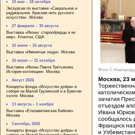
15 мая – 18 октября
Экскурсии по выставке «Сакральное и
радикальное. Красная нить русского
искусства». Москва
27 февраля – 30 августа
Выставка «Иконы: старообрядцы и их
мир». Клинтон, США
10 июня – 16 августа
Выставка «Именитые люди». Москва
10 июня — 11 октября
Выставка «Иконы Павла Третьякова.
Фото С.Новгородц
История коллекции». Москва
Москва, 23 
Август 2026
Торжественн
Концерты фонда «Искусство добра» в
соборе на Малой Грузинской и в Брюсов-
католическо
холле. Москва
зачатия Прес
13 августа – 1 ноября
отъездом апо
Выставка «Елизаветинская Библия».
Ивана Юркови
Москва
сообщалось
Сентябрь 2026
Франциск наз
Концерты фонда «Искусство добра» в
и Узбекиста
соборе на Малой Грузинской и Брюсов-