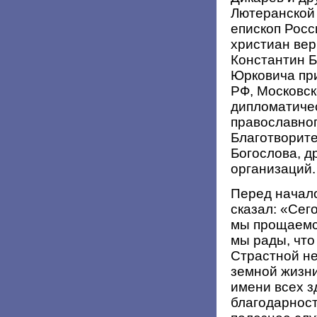
Лютеранской 
епископ Росс
христиан ве
Константин Б
Юрковича пр
РФ, Московск
дипломатичес
православно
Благотворите
Богослова, д
организаций.
Перед начал
сказал: «Сег
мы прощаемся
мы рады, что
Страстной не
земной жизни
имени всех з
благодарност