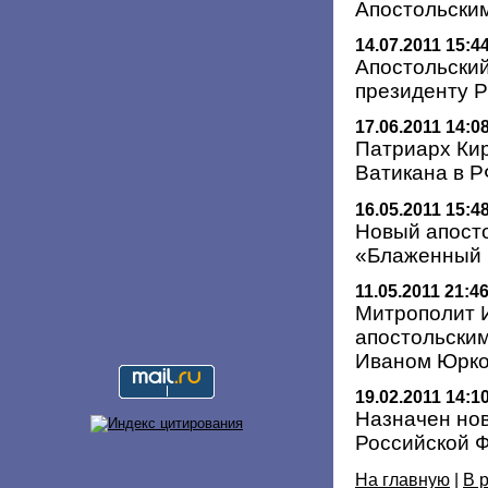
Апостольским
14.07.2011 15:4
Апостольски
президенту 
17.06.2011 14:0
Патриарх Кир
Ватикана в Р
16.05.2011 15:4
Новый апосто
«Блаженный И
11.05.2011 21:4
Митрополит 
апостольски
Иваном Юрк
19.02.2011 14:1
Назначен нов
Российской 
На главную
|
В 