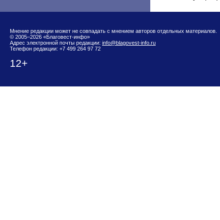
Мнение редакции может не совпадать с мнением авторов отдельных материалов.
© 2005–2026 «Благовест-инфо»
Адрес электронной почты редакции:
info@blagovest-info.ru
Телефон редакции: +7 499 264 97 72
12+