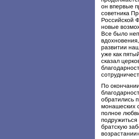
он впервые п
советника Пр
Российской Ф
новые возмож
Все было неп
вдохновения,
развитии на
уже как пяты
сказал церко
благодарност
сотрудничест
По окончани
благодарност
обратились п
монашеских 
полное любви
подружиться
братскую заб
возрастании»