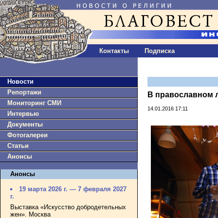
Контакты
Подписка
Новости
Репортажи
В православном 
Мониторинг СМИ
14.01.2016 17:11
Интервью
Документы
Фотогалереи
Статьи
Анонсы
Анонсы
19 марта 2026 г. — 7 февраля 2027
г.
Выставка «Искусство добродетельных
жен». Москва