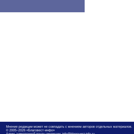
Мнение редакции может не совпадать с мнением авторов отдельных материалов.
© 2005–2026 «Благовест-инфо»
Адрес электронной почты редакции:
info@blagovest-info.ru