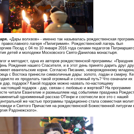
варя.
«Дары волхвов» - именно так называлась рождественская програм
в православного лагеря «Пилигримия». Рождественский лагерь был
ергиев Посад с 04 по 10 января 2016 года силами педагогов Патриаршег
ития детей и молодежи Московского Свято-Данилова монастыря.
агог и методист, одна из авторов рождественской программы: «Праздник
ень Рождения нашего Спасителя, и в этот день принято дарить друг дру
 имеет евангельские корни. Согласно Писанию, новорожденному младен
реца с Востока принесли символичные дары: золото, ладан и смирну. К
одвигло их проделать такой огромный и сложный путь? Что означали их
е дар, подарок? Какой подарок можно назвать по-настоящему
 настоящий подарок - дар, связан с любовью и жертвой? На программе
есте читали Евангелие и размышляем над событиями праздника Рождес
наменитый одноименный рассказ О'Генри и соотнесли все это с нашей
ентральной же частью программы традиционно стала совместная молит
споведи и Святого Причастия на рождественской Божественной литургии 
ргия Радонежского».