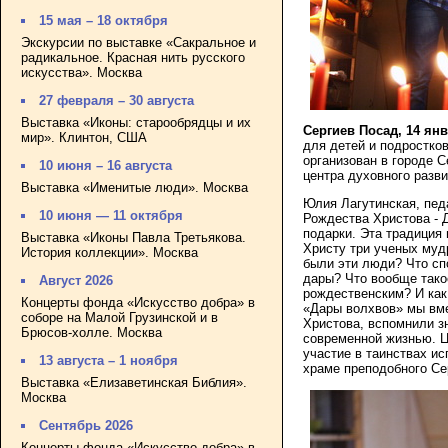
15 мая – 18 октября
Экскурсии по выставке «Сакральное и
радикальное. Красная нить русского
искусства». Москва
27 февраля – 30 августа
Выставка «Иконы: старообрядцы и их
Сергиев Посад, 14 ян
мир». Клинтон, США
для детей и подростко
организован в городе С
10 июня – 16 августа
центра духовного разв
Выставка «Именитые люди». Москва
Юлия Лагутинская, пед
10 июня — 11 октября
Рождества Христова - Д
подарки. Эта традиция
Выставка «Иконы Павла Третьякова.
Христу три ученых муд
История коллекции». Москва
были эти люди? Что сп
дары? Что вообще тако
Август 2026
рождественским? И как
Концерты фонда «Искусство добра» в
«Дары волхвов» мы вм
соборе на Малой Грузинской и в
Христова, вспомнили з
Брюсов-холле. Москва
современной жизнью. Ц
участие в таинствах и
13 августа – 1 ноября
храме преподобного Се
Выставка «Елизаветинская Библия».
Москва
Сентябрь 2026
Концерты фонда «Искусство добра» в