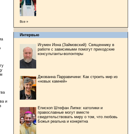
Все »
Интервью
ма
Игумен Иона (Займовский): Священнику в
о
работе с зависимыми помогут приходские
консультанты-волонтеры
гу
цу
ем
Джованна Парравичини: Как строить мир из
«новых камней»
тва
ва и
в
Епископ Штефан Липке: католики и
православные могут вместе
свидетельствовать миру о том, что любовь
Божья реальна и конкретна