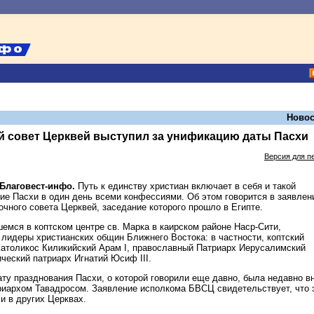
Новос
 совет Церквей выступил за унификацию даты Пасхи
Версия для п
/Благовест-инфо.
Путь к единству христиан включает в себя и такой
ние Пасхи в один день всеми конфессиями. Об этом говорится в заявлен
чного совета Церквей, заседание которого прошло в Египте.
емся в коптском центре св. Марка в каирском районе Наср-Сити,
 лидеры христианских общин Ближнего Востока: в частности, коптский
 Католикос Киликийский Арам I, православный Патриарх Иерусалимский
ический патриарх Игнатий Юсиф III.
ту празднования Пасхи, о которой говорили еще давно, была недавно в
риархом Тавадросом. Заявление исполкома БВСЦ свидетельствует, что 
и в других Церквах.