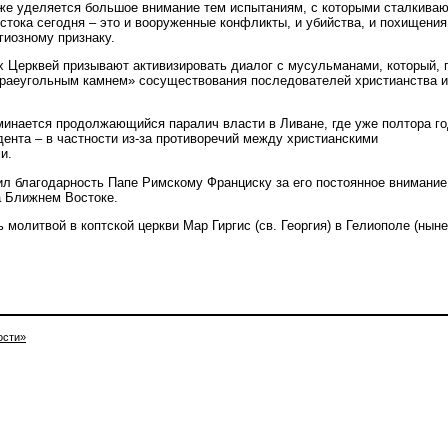
кже уделяется большое внимание тем испытаниям, с которыми сталкива
стока сегодня – это и вооруженные конфликты, и убийства, и похищения
гиозному признаку.
 Церквей призывают активизировать диалог с мусульманами, который, 
краеугольным камнем» сосуществования последователей христианства и
минается продолжающийся паралич власти в Ливане, где уже полтора г
дента – в частности из-за противоречий между христианскими
и.
 благодарность Папе Римскому Франциску за его постоянное внимание
а Ближнем Востоке.
молитвой в коптской церкви Мар Гиргис (св. Георгия) в Гелиополе (ныне
ости»