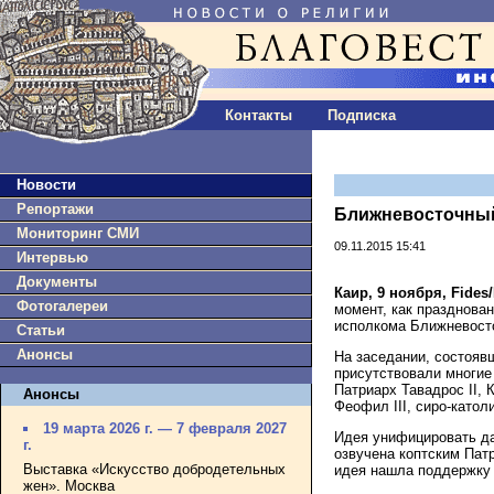
Контакты
Подписка
Новости
Репортажи
Ближневосточный
Мониторинг СМИ
09.11.2015 15:41
Интервью
Документы
Каир, 9 ноября,
Fides
Фотогалереи
момент, как празднова
исполкома Ближневосто
Статьи
Анонсы
На заседании, состоявш
присутствовали многие
Патриарх Тавадрос II,
Анонсы
Феофил III, сиро-катол
19 марта 2026 г. — 7 февраля 2027
Идея унифицировать да
г.
озвучена коптским Пат
Выставка «Искусство добродетельных
идея нашла поддержку 
жен». Москва