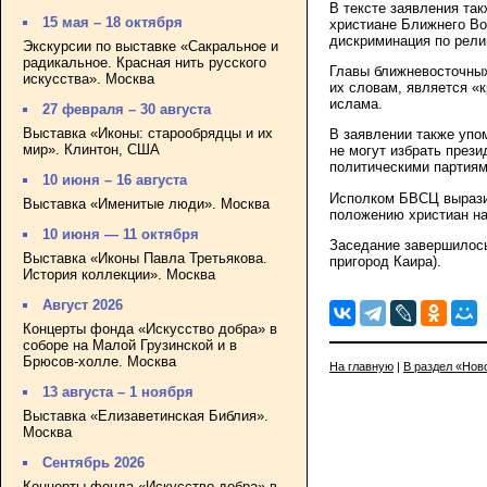
В тексте заявления та
15 мая – 18 октября
христиане Ближнего Во
дискриминация по рели
Экскурсии по выставке «Сакральное и
радикальное. Красная нить русского
Главы ближневосточных
искусства». Москва
их словам, является «
ислама.
27 февраля – 30 августа
Выставка «Иконы: старообрядцы и их
В заявлении также упо
мир». Клинтон, США
не могут избрать прези
политическими партиям
10 июня – 16 августа
Исполком БВСЦ выразил
Выставка «Именитые люди». Москва
положению христиан н
10 июня — 11 октября
Заседание завершилось 
Выставка «Иконы Павла Третьякова.
пригород Каира).
История коллекции». Москва
Август 2026
Концерты фонда «Искусство добра» в
соборе на Малой Грузинской и в
Брюсов-холле. Москва
На главную
|
В раздел «Нов
13 августа – 1 ноября
Выставка «Елизаветинская Библия».
Москва
Сентябрь 2026
Концерты фонда «Искусство добра» в