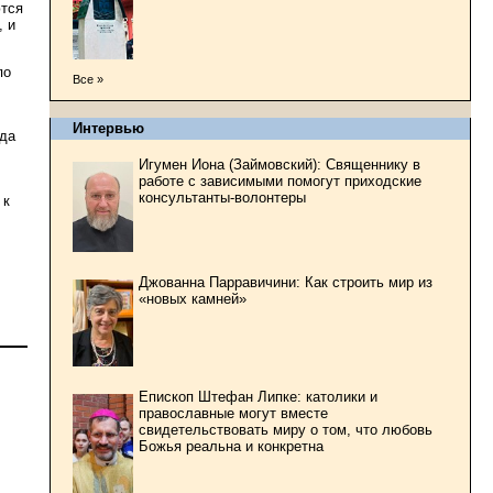
ются
, и
по
Все »
Интервью
ода
Игумен Иона (Займовский): Священнику в
работе с зависимыми помогут приходские
консультанты-волонтеры
 к
Джованна Парравичини: Как строить мир из
«новых камней»
Епископ Штефан Липке: католики и
православные могут вместе
свидетельствовать миру о том, что любовь
Божья реальна и конкретна