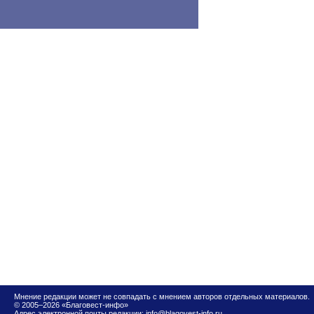
Мнение редакции может не совпадать с мнением авторов отдельных материалов.
© 2005–2026 «Благовест-инфо»
Адрес электронной почты редакции:
info@blagovest-info.ru