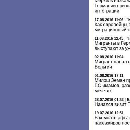
Меркель назвал
Германии призн
интеграции
17.08.2016 11:06
|
"
Как европейцы
миграционный к
11.08.2016 12:45
|
"
Мигранты в Гер
выступают за у
02.08.2016 11:04
Мигрант напал 
Бельгии
01.08.2016 17:11
Милош Земан пр
ЕС имамов, раз
мечетях
28.07.2016 01:33
|
Б
Начался визит 
19.07.2016 12:51
В комнате афга
пассажиров пое