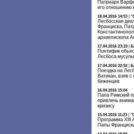
Патриарх Варфо
его отношению 
18.04.2016 14:53
|
"
Лесбосская дек
Франциска, Пат
Константинопол
архиепископа А
17.04.2016 23:19
|
Б
Понтифик объясн
Лесбоса мусуль
17.04.2016 22:52
|
Б
Поездка на Лесб
Ватикан, взяв с
беженцев
16.04.2016 15:04
Папа Римский п
привлечь внима
кризису
15.04.2016 11:23
|
"
Программа ХIII
Папы Франциск