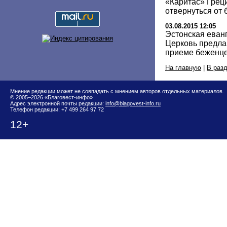
«Каритас» Греци
отвернуться от
03.08.2015 12:05
Эстонская еван
Церковь предла
приеме беженц
На главную
|
В раз
Мнение редакции может не совпадать с мнением авторов отдельных материалов.
© 2005–2026 «Благовест-инфо»
Адрес электронной почты редакции:
info@blagovest-info.ru
Телефон редакции: +7 499 264 97 72
12+