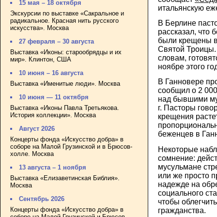
15 мая – 18 октября
итальянскую еже
Экскурсии по выставке «Сакральное и
радикальное. Красная нить русского
В Берлине паст
искусства». Москва
рассказал, что 
были крещены в
27 февраля – 30 августа
Святой Троицы.
Выставка «Иконы: старообрядцы и их
словам, готовят
мир». Клинтон, США
ноябре этого го
10 июня – 16 августа
В Ганновере пр
Выставка «Именитые люди». Москва
сообщил о 2 00
10 июня — 11 октября
над бывшими му
г. Пасторы гово
Выставка «Иконы Павла Третьякова.
История коллекции». Москва
крещения расте
пропорциональн
Август 2026
беженцев в Ган
Концерты фонда «Искусство добра» в
соборе на Малой Грузинской и в Брюсов-
Некоторые наб
холле. Москва
сомнение: дейс
мусульмане стр
13 августа – 1 ноября
или же просто 
Выставка «Елизаветинская Библия».
надежде на обр
Москва
социального стат
Сентябрь 2026
чтобы облегчит
Концерты фонда «Искусство добра» в
гражданства.
соборе на Малой Грузинской и Брюсов-