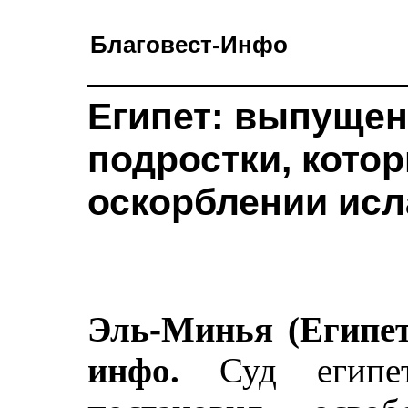
Благовест-Инфо
Египет: выпущен
подростки, кото
оскорблении ис
Эль-Минья (Египет)
инфо.
Суд египе