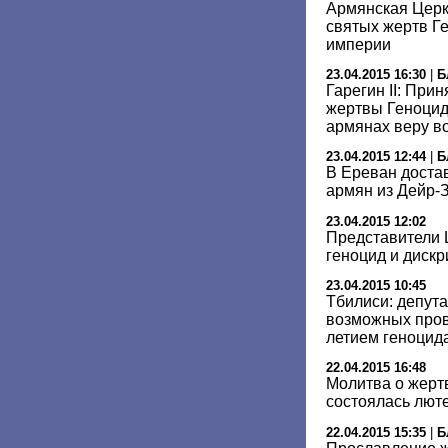
Армянская Церк
святых жертв Г
империи
23.04.2015 16:30
|
Б
Гарегин II: При
жертвы Геноцид
армянах веру в
23.04.2015 12:44
|
Б
В Ереван доста
армян из Дейр-
23.04.2015 12:02
Представители 
геноцид и диск
23.04.2015 10:45
Тбилиси: депут
возможных пров
летием геноцид
22.04.2015 16:48
Молитва о жерт
состоялась лют
22.04.2015 15:35
|
Б