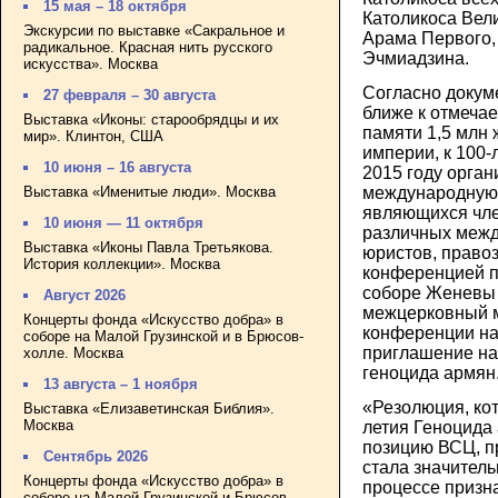
15 мая – 18 октября
Католикоса Вел
Экскурсии по выставке «Сакральное и
Арама Первого,
радикальное. Красная нить русского
Эчмиадзина.
искусства». Москва
Согласно докум
27 февраля – 30 августа
ближе к отмеча
Выставка «Иконы: старообрядцы и их
памяти 1,5 млн
мир». Клинтон, США
империи, к 100-
10 июня – 16 августа
2015 году орга
Выставка «Именитые люди». Москва
международную
являющихся чле
10 июня — 11 октября
различных межд
Выставка «Иконы Павла Третьякова.
юристов, право
История коллекции». Москва
конференцией п
соборе Женевы 
Август 2026
межцерковный м
Концерты фонда «Искусство добра» в
конференции на
соборе на Малой Грузинской и в Брюсов-
приглашение на
холле. Москва
геноцида армян
13 августа – 1 ноября
«Резолюция, ко
Выставка «Елизаветинская Библия».
Москва
летия Геноцида
позицию ВСЦ, пр
Сентябрь 2026
стала значител
Концерты фонда «Искусство добра» в
процессе призна
соборе на Малой Грузинской и Брюсов-