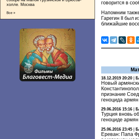
говорится в со
холле. Москва
Напомним также
Все »
Гарегин II был 
ближайшие восе
Ма
18.12.2019 20:20
|
Б
Новый армянск
Константинопол
признание Сое
геноцида армян
29.06.2016 15:16
|
Б
Турция вновь о
геноциде армян
25.06.2016 23:45
|
Б
Ереван: Папа Ф