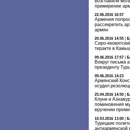
возглавили моли
примирение арм
22.06.2016 16:57
Армения попрос
рассекретить а
армян
20.06.2016 14:55
|
Б
Сиро-яковитски
теракте в Камы
09.06.2016 17:57
|
Б
Вокруг письма 
президенту Турц
09.06.2016 14:23
Армянский Конс
осудил резолюц
25.04.2016 14:50
|
Б
Клуни и Азнавур
поминовения му
вручении преми
10.03.2016 13:00
|
Б
Турецкие полит
антиармянской 