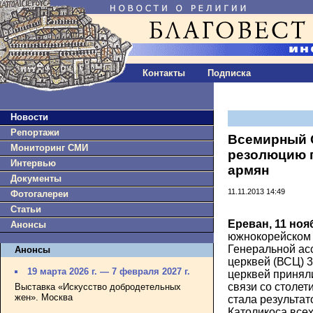
Контакты
Подписка
Новости
Репортажи
Всемирный 
Мониторинг СМИ
резолюцию п
Интервью
армян
Документы
11.11.2013 14:49
Фотогалереи
Статьи
Ереван, 11 ноя
Анонсы
южнокорейском 
Генеральной ас
Анонсы
церквей (ВСЦ) 3
19 марта 2026 г. — 7 февраля 2027 г.
церквей принял
связи со столет
Выставка «Искусство добродетельных
жен». Москва
стала результа
Католикоса всех