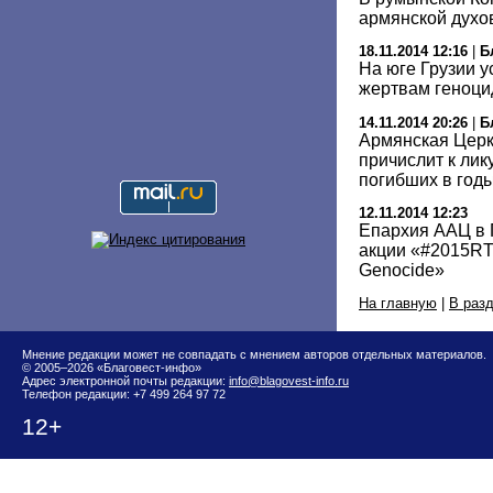
армянской духо
18.11.2014 12:16
|
Б
На юге Грузии 
жертвам геноци
14.11.2014 20:26
|
Б
Армянская Церк
причислит к лик
погибших в год
12.11.2014 12:23
Епархия ААЦ в 
акции «#2015RT
Genocide»
На главную
|
В раз
Мнение редакции может не совпадать с мнением авторов отдельных материалов.
© 2005–2026 «Благовест-инфо»
Адрес электронной почты редакции:
info@blagovest-info.ru
Телефон редакции: +7 499 264 97 72
12+