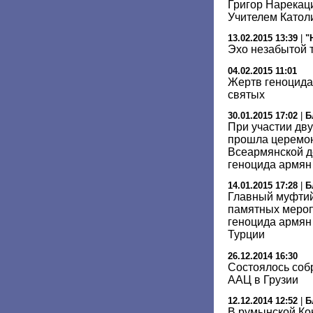
Григор Нарекац
Учителем Катол
13.02.2015 13:39
|
"
Эхо незабытой 
04.02.2015 11:01
Жертв геноцида
святых
30.01.2015 17:02
|
Б
При участии дв
прошла церемо
Всеармянской д
геноцида армян
14.01.2015 17:28
|
Б
Главный муфтий
памятных мероп
геноцида армян
Турции
26.12.2014 16:30
Состоялось соб
ААЦ в Грузии
12.12.2014 12:52
|
Б
В румынской Ко