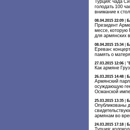
Турция: чада Си
голодать 100 ча
внимание к сто
08.04.2015 22:09
|
Б
Президент Арме
мессе, которую
для армянских 
08.04.2015 15:34
|
Б
Ереван: концер
память о матеря
27.03.2015 12:06
|
"
Как армяне Груз
26.03.2015 14:48
|
Б
Армянский парл
осуждающую ген
Османской имп
25.03.2015 13:35
|
Б
Опубликованы д
свидетельствую
армянам во вре
24.03.2015 17:18
|
Б
Турция: колокол