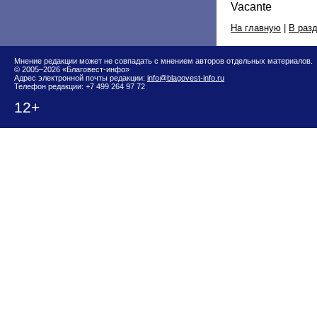
Vacante
На главную
|
В раз
Мнение редакции может не совпадать с мнением авторов отдельных материалов.
© 2005–2026 «Благовест-инфо»
Адрес электронной почты редакции:
info@blagovest-info.ru
Телефон редакции: +7 499 264 97 72
12+