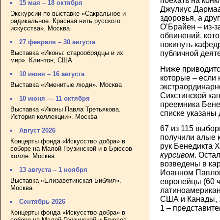
поехать на конк
15 мая – 18 октября
Джулиус Дармаа
Экскурсии по выставке «Сакральное и
здоровья, а дру
радикальное. Красная нить русского
О’Брайен – из-з
искусства». Москва
обвинений, кот
27 февраля – 30 августа
покинуть кафедр
Выставка «Иконы: старообрядцы и их
публичной деяте
мир». Клинтон, США
Ниже приводитс
10 июня – 16 августа
которые – если 
Выставка «Именитые люди». Москва
экстраординарно
Сикстинской ка
10 июня — 11 октября
преемника Бене
Выставка «Иконы Павла Третьякова.
списке указаны 
История коллекции». Москва
67 из 115 выбор
Август 2026
получили алые 
Концерты фонда «Искусство добра» в
рук Бенедикта X
соборе на Малой Грузинской и в Брюсов-
курсивом
. Оста
холле. Москва
возведены в ка
13 августа – 1 ноября
Иоанном Павлом
Выставка «Елизаветинская Библия».
европейцы (60 ч
Москва
латиноамерикан
США и Канады, 1
Сентябрь 2026
1 – представите
Концерты фонда «Искусство добра» в
соборе на Малой Грузинской и Брюсов-