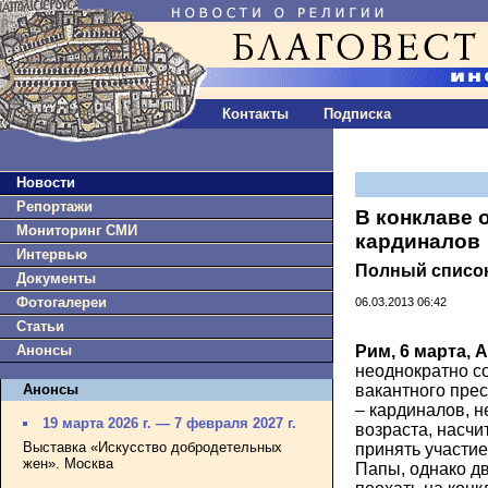
Контакты
Подписка
Новости
Репортажи
В конклаве 
Мониторинг СМИ
кардиналов
Интервью
Полный списо
Документы
Фотогалереи
06.03.2013 06:42
Статьи
Анонсы
Рим, 6 марта, 
неоднократно с
Анонсы
вакантного прес
– кардиналов, н
19 марта 2026 г. — 7 февраля 2027 г.
возраста, насчи
Выставка «Искусство добродетельных
принять участи
жен». Москва
Папы, однако дв