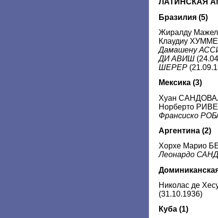
ЛАТИНСКАЯ АМ
Бразилия (5)
Жиралду Мажелл
Клаудиу ХУММЕС
Дамашену АС
ДИ АВИШ
(24.04
ШЕРЕР
(21.09.1
Мексика
(3)
Хуан САНДОВАЛ
Норберто РИВЕР
Франсиско РО
Аргентина
(2)
Хорхе Марио БЕ
Леонардо САН
Доминиканская
Николас де Хе
(31.10.1936)
Куба
(1)