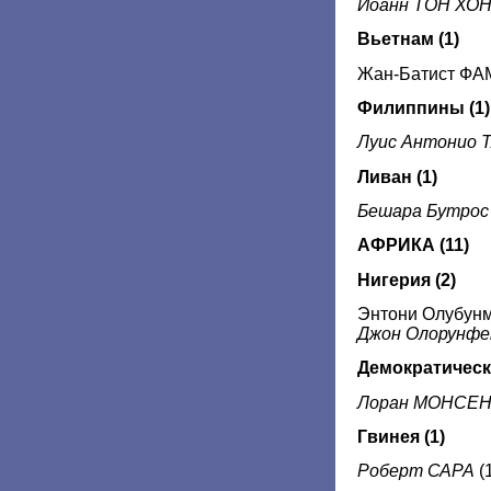
Иоанн ТОН ХО
Вьетнам (1)
Жан-Батист ФА
Филиппины
(1)
Луис Антонио 
Ливан (1)
Бешара Бутрос
АФРИКА (11)
Нигерия (2)
Энтони Олубунм
Джон Олорунф
Демократическа
Лоран МОНСЕ
Гвинея (1)
Роберт САРА
(