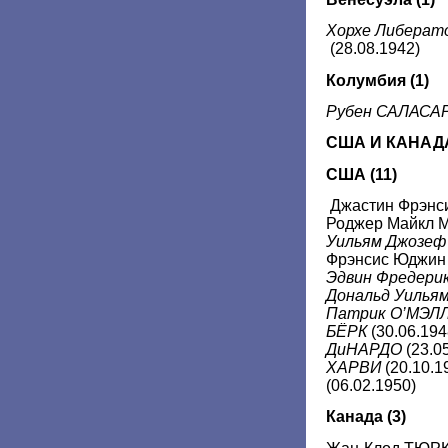
Хорхе Либера
(28.08.1942)
Колумбия (1)
Рубен САЛАСА
США И КАНАДА
США (11)
Джастин Фрэнси
Роджер Майкл М
Уильям Джозе
Фрэнсис Юджин 
Эдвин Фредери
Дональд Уилья
Патрик О’МЭЛ
БЁРК
(30.06.194
ДиНАРДО
(23.0
ХАРВИ
(20.10.1
(06.02.1950)
Канада
(3)