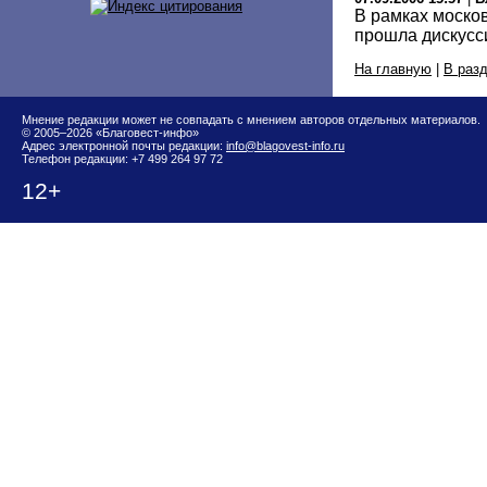
В рамках моско
прошла дискусс
На главную
|
В раз
Мнение редакции может не совпадать с мнением авторов отдельных материалов.
© 2005–2026 «Благовест-инфо»
Адрес электронной почты редакции:
info@blagovest-info.ru
Телефон редакции: +7 499 264 97 72
12+