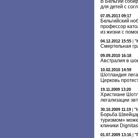
В Бельгии соби
для детей с сог
07.05.2013 09:17
Бельгийский ноб
профессор като
из жизни с пом
04.12.2012 15:55
|
"
Смертельная гр
09.09.2010 16:18
Австралия в шо
10.02.2010 14:59
Шотландия лега
Церковь протес
19.11.2009 13:20
Христиане Шотл
легализации эв
30.10.2009 11:19
|
"
Борьба Швейца
туризмом» може
клиники Dignitas
01.07.2009 13:16
|
"