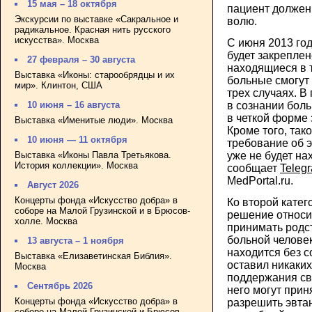
15 мая – 18 октября
пациент должен 
Экскурсии по выставке «Сакральное и
волю.
радикальное. Красная нить русского
искусства». Москва
С июня 2013 год
будет закреплен
27 февраля – 30 августа
находящиеся в 
Выставка «Иконы: старообрядцы и их
больные смогут 
мир». Клинтон, США
трех случаях. 
в сознании бол
10 июня – 16 августа
в четкой форме 
Выставка «Именитые люди». Москва
Кроме того, так
10 июня — 11 октября
требование об э
Выставка «Иконы Павла Третьякова.
уже не будет на
История коллекции». Москва
сообщает
Telegr
MedPortal.ru.
Август 2026
Концерты фонда «Искусство добра» в
Ко второй катег
соборе на Малой Грузинской и в Брюсов-
решение относи
холле. Москва
принимать родс
больной челове
13 августа – 1 ноября
находится без с
Выставка «Елизаветинская Библия».
оставил никаких
Москва
поддержания св
Сентябрь 2026
него могут прин
Концерты фонда «Искусство добра» в
разрешить эвта
соборе на Малой Грузинской и Брюсов-