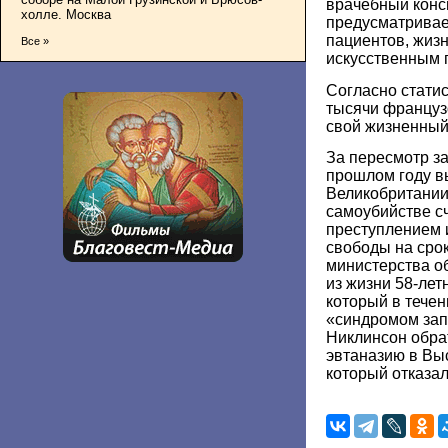
врачебный конс
холле. Москва
предусматривае
пациентов, жиз
Все »
искусственным 
Согласно стати
тысячи француз
свой жизненный
За пересмотр за
прошлом году в
Великобритании,
самоубийстве с
преступлением 
свободы на срок
министерства о
из жизни 58-лет
который в течен
«синдромом зап
Никлинсон обра
эвтаназию в Вы
который отказал