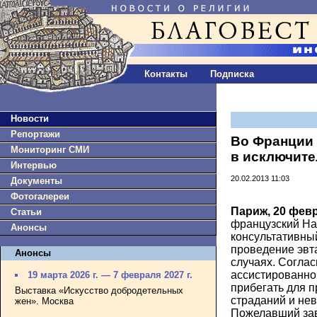
Контакты
Подписка
Новости
Репортажи
Во Франции
Мониторинг СМИ
в исключите
Интервью
20.02.2013 11:03
Документы
Фотогалереи
Париж, 20 фев
Статьи
французский Н
Анонсы
консультативный
проведение эвт
Анонсы
случаях. Соглас
асcистированно
19 марта 2026 г. — 7 февраля 2027 г.
прибегать для 
Выставка «Искусство добродетельных
страданий и не
жен». Москва
Пожелавший за