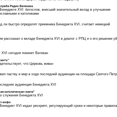
служба Радио Ватикана
Бенедикте XVI: богослов, внесший значительный вклад в улучшение
ославными и католиками
яд ли быстро определят преемника Бенедикта XVI, считает немецкий
и рассказал о вкладе Бенедикта XVI в диалог с РПЦ и о его решении уй
 XVI сегодня покинет Ватикан
сантъ"
детельствует, что Церковь жива»
вил паству и мир в ходе последней аудиенции на площади Святого Пет
оследняя аудиенция Бенедикта XVI
ая католическая газета"
о служения Бенедикта XVI
ст-инфо
 Бенедикт XVI издал рескрипт, регулирующий сроки и некоторые правила