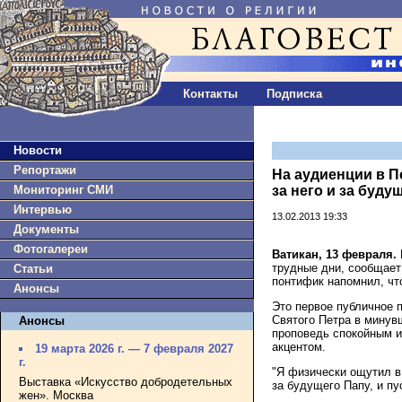
Контакты
Подписка
Новости
Репортажи
На аудиенции в П
Мониторинг СМИ
за него и за буду
Интервью
13.02.2013 19:33
Документы
Фотогалереи
Ватикан, 13 февраля.
трудные дни, сообщае
Статьи
понтифик напомнил, чт
Анонсы
Это первое публичное 
Святого Петра в минув
Анонсы
проповедь спокойным и
акцентом.
19 марта 2026 г. — 7 февраля 2027
г.
"Я физически ощутил в
Выставка «Искусство добродетельных
за будущего Папу, и пус
жен». Москва