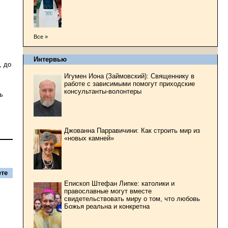
Все »
Интервью
, до
Игумен Иона (Займовский): Священнику в
работе с зависимыми помогут приходские
консультанты-волонтеры
ь
Джованна Парравичини: Как строить мир из
«новых камней»
те
Епископ Штефан Липке: католики и
православные могут вместе
свидетельствовать миру о том, что любовь
Божья реальна и конкретна