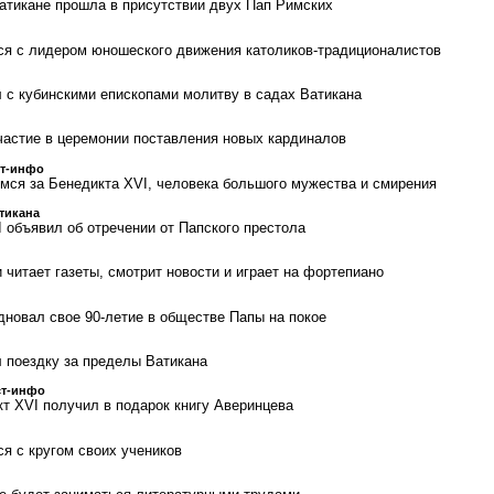
атикане прошла в присутствии двух Пап Римских
ся c лидером юношеского движения католиков-традиционалистов
 с кубинскими епископами молитву в садах Ватикана
частие в церемонии поставления новых кардиналов
ст-инфо
мся за Бенедикта XVI, человека большого мужества и смирения
тикана
I объявил об отречении от Папского престола
 читает газеты, смотрит новости и играет на фортепиано
дновал свое 90-летие в обществе Папы на покое
 поездку за пределы Ватикана
ст-инфо
т XVI получил в подарок книгу Аверинцева
ся с кругом своих учеников