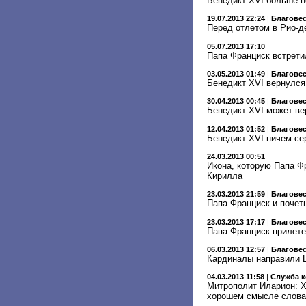
Бенедикт XVI больше н
19.07.2013 22:24
|
Благове
Перед отлетом в Рио-д
05.07.2013 17:10
Папа Франциск встрети
03.05.2013 01:49
|
Благове
Бенедикт XVI вернулся
30.04.2013 00:45
|
Благове
Бенедикт XVI может ве
12.04.2013 01:52
|
Благове
Бенедикт XVI ничем се
24.03.2013 00:51
Икона, которую Папа Ф
Кирилла
23.03.2013 21:59
|
Благове
Папа Франциск и почет
23.03.2013 17:17
|
Благове
Папа Франциск прилете
06.03.2013 12:57
|
Благове
Кардиналы направили 
04.03.2013 11:58
|
Служба 
Митрополит Иларион: Х
хорошем смысле слова