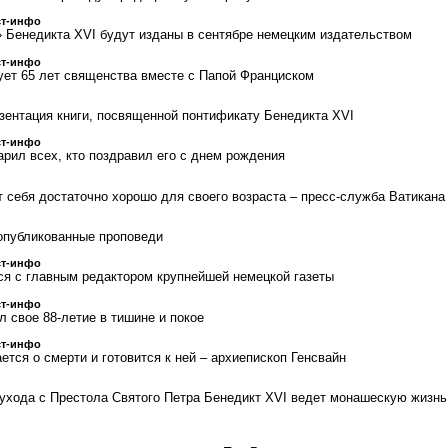
ст-инфо
 Бенедикта XVI будут изданы в сентябре немецким издательством
ст-инфо
ует 65 лет священства вместе с Папой Франциском
зентация книги, посвященной понтификату Бенедикта XVI
ст-инфо
арил всех, кто поздравил его с днем рождения
т себя достаточно хорошо для своего возраста – пресс-служба Ватикана
опубликованные проповеди
ст-инфо
ся с главным редактором крупнейшей немецкой газеты
ст-инфо
 свое 88-летие в тишине и покое
ст-инфо
тся о смерти и готовится к ней – архиепископ Генсвайн
 ухода с Престола Святого Петра Бенедикт XVI ведет монашескую жизнь