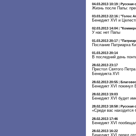
04.03.2013 10:19
|
Русская 
Жизнь после Папы: пре
03.03.2013 22:16
|
"Голос А
Бенедикт XVI и Целести
02.03.2013 14:04
|
"Коммер
У нас нет Папы
01.03.2013 20:17
|
"Патриар
Послание Патриарха К
01.03.2013 20:14
В последний день понт
28.02.2013 23:17
Престол Святого Петра
Бенедикта XVI
28.02.2013 20:55
|
Благове
Бенедикт XVI покинул 
28.02.2013 19:03
Бенедикт XVI будет им
28.02.2013 18:58
|
Русская 
«Среди вас находится 
28.02.2013 17:46
Бенедикт XVI пообещал
28.02.2013 16:22
Бенедикт XVI перед от