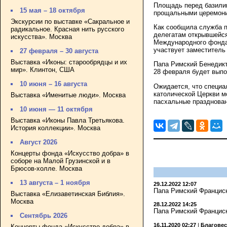
Площадь перед базилик
15 мая – 18 октября
прощальными церемони
Экскурсии по выставке «Сакральное и
Как сообщила служба п
радикальное. Красная нить русского
делегатам открывшейся
искусства». Москва
Международного фонда 
участвует заместитель
27 февраля – 30 августа
Выставка «Иконы: старообрядцы и их
Папа Римский Бенедикт
мир». Клинтон, США
28 февраля будет выпо
10 июня – 16 августа
Ожидается, что специа
католической Церкви м
Выставка «Именитые люди». Москва
пасхальные празднован
10 июня — 11 октября
Выставка «Иконы Павла Третьякова.
История коллекции». Москва
Август 2026
Концерты фонда «Искусство добра» в
соборе на Малой Грузинской и в
Брюсов-холле. Москва
13 августа – 1 ноября
29.12.2022 12:07
Папа Римский Франциск
Выставка «Елизаветинская Библия».
Москва
28.12.2022 14:25
Папа Римский Франциск
Сентябрь 2026
16.11.2020 02:27
|
Благове
Концерты фонда «Искусство добра» в