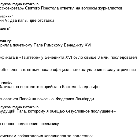
служба Радио Ватикана
сс-секретарь Святого Престола ответил на вопросы журналистов
мерики"
н V: два папы, две отставки
сантъ"
хия.Ру"
ирилла почетному Папе Римскому Бенедикту XVI
ификата в «Твиттере» у Бенедикта XVI было свыше 3 млн. последовате
 объявлен вакантным после официального вступления в силу отречения
ст-инфо
Ватикан на вертолете и прибыл в Кастель Гандольфо
еноваться Папой на покое - о. Федерико Ломбарди
служба Радио Ватикана
будущий Папа, которому я обещаю безусловное послушание»
 полное подчинение преемнику
речением поблагодарил кардиналов за поддержку