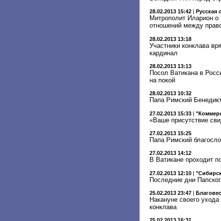
28.02.2013 15:42
|
Русская 
Митрополит Иларион о 
отношений между прав
28.02.2013 13:18
Участники конклава вр
кардинал
28.02.2013 13:13
Посол Ватикана в Росси
на покой
28.02.2013 10:32
Папа Римский Бенедикт
27.02.2013 15:33
|
"Коммер
«Ваше присутствие сви
27.02.2013 15:25
Папа Римский благосло
27.02.2013 14:12
В Ватикане проходит п
27.02.2013 12:10
|
"Сибирск
Последние дни Папског
25.02.2013 23:47
|
Благове
Накануне своего ухода
конклава
25.02.2013 16:31