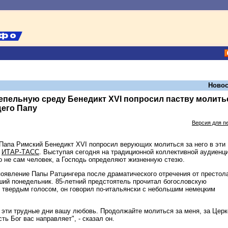
Новос
епельную среду Бенедикт ХVI попросил паству молить
щего Папу
Версия для п
Папа Римский Бенедикт ХVI попросил верующих молиться за него в эти
т
ИТАР-ТАСС
. Выступая сегодня на традиционной коллективной аудиенци
о не сам человек, а Господь определяют жизненную стезю.
появление Папы Ратцингера после драматического отречения от престол
ший понедельник. 85-летний предстоятель прочитал богословскую
 твердым голосом, он говорил по-итальянски с небольшим немецким
 эти трудные дни вашу любовь. Продолжайте молиться за меня, за Церк
ть Бог вас направляет", - сказал он.