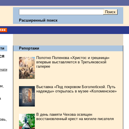
Расширенный поиск
ти
Репортажи
ся
Полотно Поленова «Христос и грешница»
впервые выставляется в Третьяковской
галерее
ечати
и,
Выставка «Под покровом Боголюбской. Путь
надежды» открылась в музее «Коломенское»
а
В день памяти Чехова освящен
восстановленный крест на могиле писателя
овь,