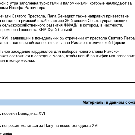
ой с утра заполнена туристами и паломниками, которые наблюдают за
ями Йозефа Ратцингера.
ечати Святого Престола, Папа Бенедикт также направил приветствие
 сегодня в римской штаб-квартире 36-й сессии Совета управляющих
сельскохозяйственного развития /ИФАД/, в котором, в частности,
 премьера Госсовета КНР Хуэй Ляньюй.
 XVI, заявивший в понедельник об отречении от престола Святого Петра
лнять все свои обязанности как глава Римско-католической Церкви.
льное заседание кардиналов для выборов нового главы Римско-
ожет состояться в середине марта, чтобы новый понтифик мог возглавит
ия в конце месяца.
Материалы в данном сюже
 посетил Бенедикта XVI
 попросил молиться за Папу на покое Бенедикта XVI
ст-инфо