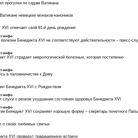
ил прогулки по садам Ватикана
 Ватикане немецких монахов-каноников
т XVI отмечает свой 91-й день рождения
ст-инфо
болезни Бенедикта XVI не соответствуют действительности – пресс-сл
ст-инфо
икт XVI страдает неврологической болезнью, которая постепенно
ст-инфо
усь в паломничестве к Дому
ил Бенедикта XVI с Рождеством
ст-инфо
т слухи о резком ухудшении состояния здоровья Бенедикта XVI
ст-инфо
етия Бенедикт XVI сохраняет хорошую форму – секретарь почетного Пап
л о своих любимых святых
кта XVI проведут традиционную встречу