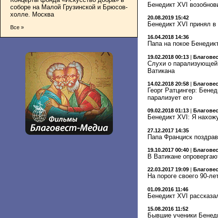
Бенедикт XVI возобнов
соборе на Малой Грузинской и Брюсов-
холле. Москва
20.08.2019 15:42
Бенедикт XVI принял в
Все »
16.04.2018 14:36
Папа на покое Бенедик
19.02.2018 00:13
|
Благове
Слухи о парализующей 
Ватикана
14.02.2018 20:58
|
Благове
Георг Ратцингер: Бенед
парализует его
09.02.2018 01:13
|
Благове
Бенедикт XVI: Я нахож
27.12.2017 14:35
Папа Франциск поздрав
19.10.2017 00:40
|
Благове
В Ватикане опровергаю
22.03.2017 19:09
|
Благове
На пороге своего 90-л
01.09.2016 11:46
Бенедикт XVI рассказа
15.08.2016 11:52
Бывшие ученики Бенеди