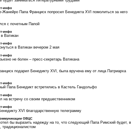
е будет заниматься литературными трудами
ст-инфо
е-Жанейро Папа Франциск попросил Бенедикта XVI помолиться за него
лся с почетным Папой
ст-инфо
 в Ватикан
ст-инфо
рнуться в Ватикан вечером 2 мая
ст-инфо
рьезно не болен – пресс-секретарь Ватикана
ранциск подарил Бенедикту XVI, была вручена ему от лица Патриарха
ст-инфо
ный Папа Бенедикт встретились в Кастель Гандольфо
ст-инфо
л на встречу со своим предшественником
ст-инфо
Бенедикту XVI благодарственную телеграмму
коммуникации ОВЦС
отел бы выразить надежду на то, что следующий Папа Римский будет, в
, традиционалистом