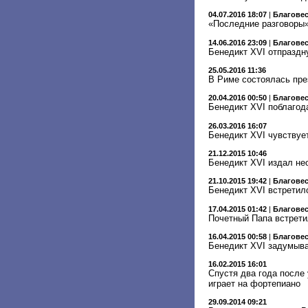
04.07.2016 18:07
|
Благове
«Последние разговоры»
14.06.2016 23:09
|
Благове
Бенедикт XVI отпраздн
25.05.2016 11:36
В Риме состоялась пре
20.04.2016 00:50
|
Благове
Бенедикт XVI поблагод
26.03.2016 16:07
Бенедикт XVI чувствуе
21.12.2015 10:46
Бенедикт XVI издал не
21.10.2015 19:42
|
Благове
Бенедикт XVI встретил
17.04.2015 01:42
|
Благове
Почетный Папа встретил
16.04.2015 00:58
|
Благове
Бенедикт XVI задумывае
16.02.2015 16:01
Спустя два года после
играет на фортепиано
29.09.2014 09:21