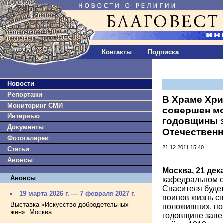
Контакты
Подписка
Новости
Репортажи
В Храме Хри
Мониторинг СМИ
совершен м
Интервью
годовщины 
Документы
Отечественн
Фотогалереи
21.12.2011 15:40
Статьи
Анонсы
Москва, 21 дек
Анонсы
кафедральном с
Спасителя буде
19 марта 2026 г. — 7 февраля 2027 г.
воинов жизнь св
Выставка «Искусство добродетельных
положивших, по
жен». Москва
годовщине заве