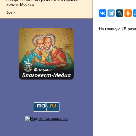
холле. Москва
Все »
На главную
|
В раз