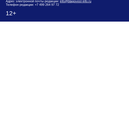
Адрес электронной почты редакции:
info@blagovest-info.ru
Телефон редакции: +7 499 264 97 72
12+