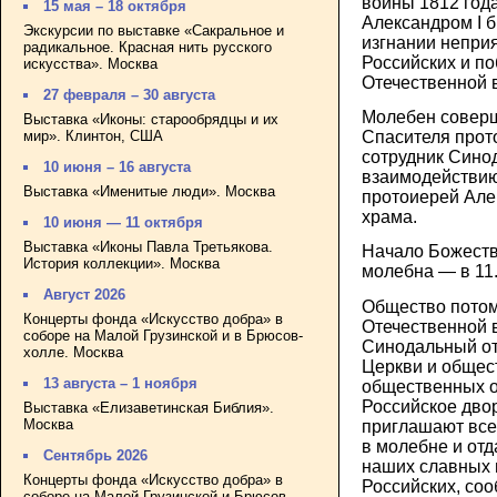
войны 1812 года
15 мая – 18 октября
Александром I 
Экскурсии по выставке «Сакральное и
изгнании непри
радикальное. Красная нить русского
Российских и п
искусства». Москва
Отечественной 
27 февраля – 30 августа
Молебен соверш
Выставка «Иконы: старообрядцы и их
мир». Клинтон, США
Спасителя прот
сотрудник Сино
10 июня – 16 августа
взаимодействи
Выставка «Именитые люди». Москва
протоиерей Але
храма.
10 июня — 11 октября
Выставка «Иконы Павла Третьякова.
Начало Божестве
История коллекции». Москва
молебна — в 11.
Август 2026
Общество потом
Концерты фонда «Искусство добра» в
Отечественной 
соборе на Малой Грузинской и в Брюсов-
Синодальный о
холле. Москва
Церкви и общес
13 августа – 1 ноября
общественных 
Российское дво
Выставка «Елизаветинская Библия».
Москва
приглашают все
в молебне и отд
Сентябрь 2026
наших славных 
Концерты фонда «Искусство добра» в
Российских, со
соборе на Малой Грузинской и Брюсов-