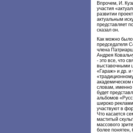
Впрочем, И. Куз
участия «актуа
развитии проект
актуальным иску
представляет по
сказал он.
Как можно было 
председателя С
члена Патриарш
Андрея Ковальчу
- это все, что с
выставочными ц
«Гараж» и др. и
«традиционному
академическом 
словам, именно
будет представ
альбомов «Русс
широко реклами
участвуют в фо
Что касается се
маститый скуль
массового зрит
более понятен,