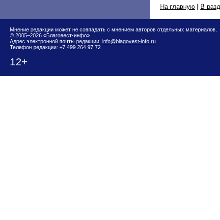
На главную
|
В раз
Мнение редакции может не совпадать с мнением авторов отдельных материалов.
© 2005–2026 «Благовест-инфо»
Адрес электронной почты редакции:
info@blagovest-info.ru
Телефон редакции: +7 499 264 97 72
12+