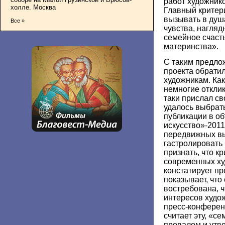
работ художнико
холле. Москва
Главный критер
вызывать в душ
Все »
чувства, нагля
семейное счасть
материнства».
С таким предло
проекта обратил
художникам. Как
немногие откликн
таки прислал св
удалось выбрать
публикации в о
искусство»-2011,
передвижных вы
гастролировать
признать, что к
современных ху
констатирует пр
показывает, что
востребована, ч
интересов худож
пресс-конференц
считает эту, «с
провалом и утве