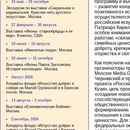
программу и выс
15 мая – 18 октября
– развитие кон
Экскурсии по выставке «Сакральное и
позитивного» ис
радикальное. Красная нить русского
искусства». Москва
осуществляется
российском иску
27 февраля – 30 августа
Патриарх Кирилл
Выставка «Иконы: старообрядцы и их
особое внимание
мир». Клинтон, США
работам, «связ
семейных ценн
10 июня – 16 августа
доброту, крепк
Выставка «Именитые люди». Москва
отцовства и свя
10 июня — 11 октября
Как пояснили н
Выставка «Иконы Павла Третьякова.
организаторы п
История коллекции». Москва
Moscow Media Gr
Август 2026
Чернавский и п
проекта «Россий
Концерты фонда «Искусство добра» в
соборе на Малой Грузинской и в Брюсов-
Кузин, цель про
холле. Москва
«создание новой
способствующе
13 августа – 1 ноября
общественного 
Выставка «Елизаветинская Библия».
формированию 
Москва
отношения к се
Сентябрь 2026
ценности». Для э
федеральных ок
Концерты фонда «Искусство добра» в
соборе на Малой Грузинской и Брюсов-