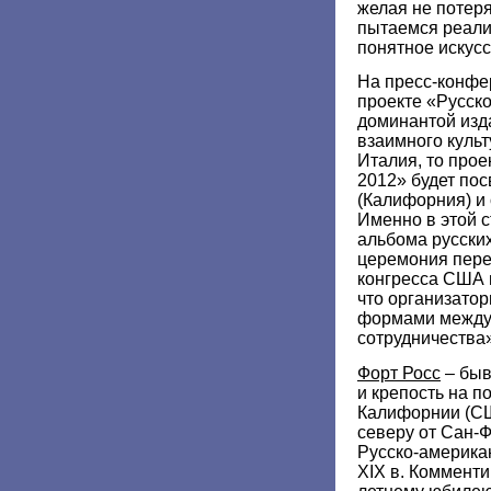
желая не потеря
пытаемся реали
понятное искусс
На пресс-конфе
проекте «Русско
доминантой изда
взаимного культ
Италия, то прое
2012» будет по
(Калифорния) и
Именно в этой 
альбома русских
церемония пере
конгресса США и
что организато
формами междун
сотрудничества»
Форт Росс
– быв
и крепость на 
Калифорнии (СШ
северу от Сан-
Русско-америка
XIX в. Комменти