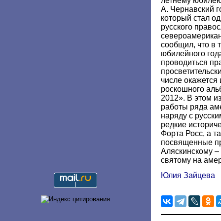
летнему юбилею
А. Чернавский г
который стал од
русского право
североамерикан
сообщил, что в 
юбилейного год
проводиться пр
просветительски
числе окажется 
роскошного альб
2012». В этом 
работы ряда ам
наряду с русски
редкие историч
Форта Росс, а т
посвященные п
Аляскинскому –
святому на аме
Юлия Зайцева