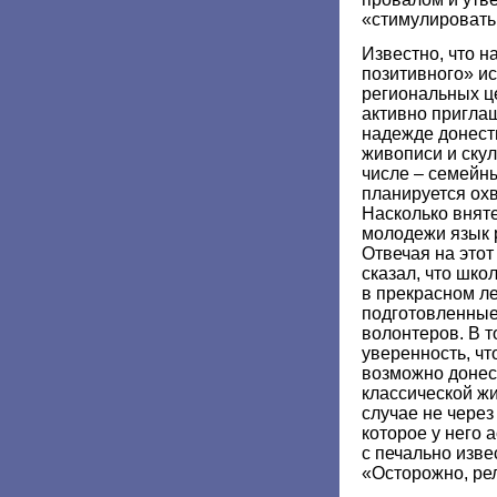
«стимулировать 
Известно, что н
позитивного» ис
региональных ц
активно пригла
надежде донест
живописи и скул
числе – семейны
планируется охв
Насколько внят
молодежи язык 
Отвечая на этот
сказал, что шко
в прекрасном л
подготовленные
волонтеров. В т
уверенность, чт
возможно донес
классической жи
случае не через
которое у него 
с печально изве
«Осторожно, ре