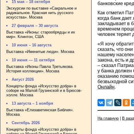
15 мая – 18 октября
банковские кре
Экскурсии по выставке «Сакральное и
Как отметил Пат
радикальное. Красная нить русского
искусства». Москва
когда банк дает 
закладывает в б
27 февраля – 30 августа
временем процен
Выставка «Иконы: старообрядцы и их
человек теряет 
мир». Клинтон, США
«Я хочу обрати
10 июня – 16 августа
сказать, что он
Выставка «Именитые люди». Москва
нашему населен
закона, есть и д
10 июня — 11 октября
– сказал Патриа
Выставка «Иконы Павла Третьякова.
у банка должен
История коллекции». Москва
оказанию помощ
Август 2026
безвыходной си
Концерты фонда «Искусство добра» в
Онлайн
.
соборе на Малой Грузинской и в Брюсов-
холле. Москва
13 августа – 1 ноября
Выставка «Елизаветинская Библия».
Москва
На главную
|
В раз
Сентябрь 2026
Концерты фонда «Искусство добра» в
соборе на Малой Грузинской и Брюсов-