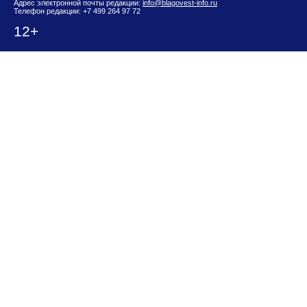
Адрес электронной почты редакции:
info@blagovest-info.ru
Телефон редакции: +7 499 264 97 72
12+