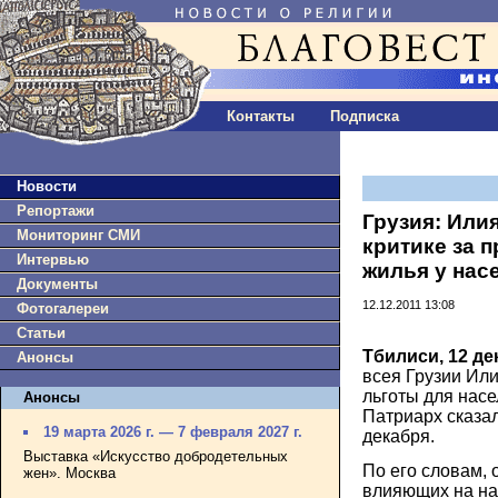
Контакты
Подписка
Новости
Репортажи
Грузия: Илия
Мониторинг СМИ
критике за 
Интервью
жилья у нас
Документы
12.12.2011 13:08
Фотогалереи
Статьи
Тбилиси, 12 де
Анонсы
всея Грузии Или
льготы для насе
Анонсы
Патриарх сказал
19 марта 2026 г. — 7 февраля 2027 г.
декабря.
Выставка «Искусство добродетельных
По его словам, 
жен». Москва
влияющих на на