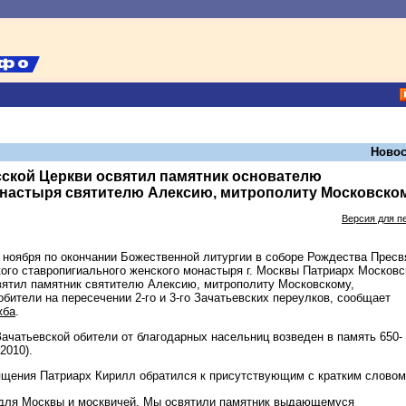
Новос
сской Церкви освятил памятник основателю
онастыря святителю Алексию, митрополиту Московско
Версия для п
 ноября по окончании Божественной литургии в соборе Рождества Пресв
ого ставропигиального женского монастыря г. Москвы Патриарх Московс
вятил памятник святителю Алексию, митрополиту Московскому,
бители на пересечении 2-го и 3-го Зачатьевских переулков, сообщает
жба
.
ачатьевской обители от благодарных насельниц возведен в память 650-
2010).
ящения Патриарх Кирилл обратился к присутствующим с кратким словом
 для Москвы и москвичей. Мы освятили памятник выдающемуся