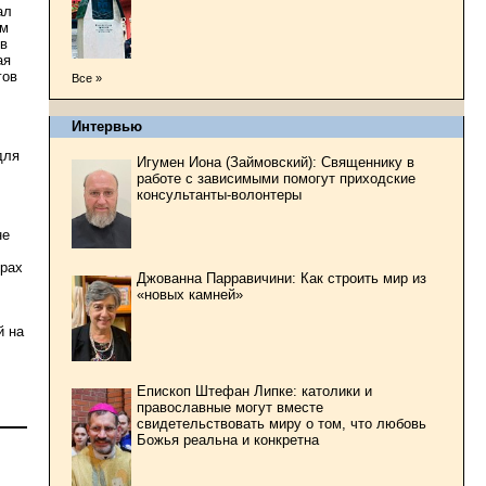
ал
ем
 в
ая
гов
Все »
Интервью
для
Игумен Иона (Займовский): Священнику в
работе с зависимыми помогут приходские
консультанты-волонтеры
не
орах
Джованна Парравичини: Как строить мир из
«новых камней»
й на
Епископ Штефан Липке: католики и
православные могут вместе
свидетельствовать миру о том, что любовь
Божья реальна и конкретна