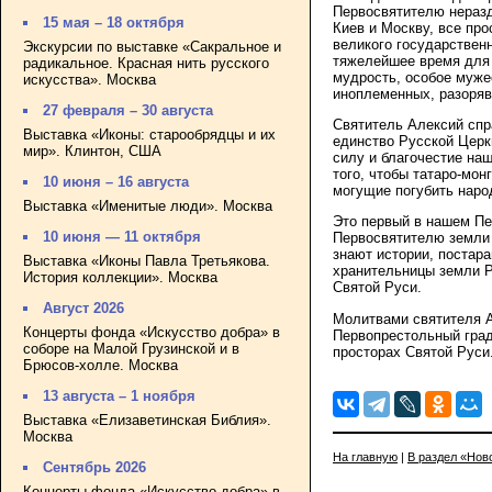
Первосвятителю неразд
15 мая – 18 октября
Киев и Москву, все пр
великого государствен
Экскурсии по выставке «Сакральное и
тяжелейшее время для 
радикальное. Красная нить русского
мудрость, особое мужес
искусства». Москва
иноплеменных, разоряв
27 февраля – 30 августа
Святитель Алексий спр
Выставка «Иконы: старообрядцы и их
единство Русской Церк
мир». Клинтон, США
силу и благочестие на
того, чтобы татаро-мон
10 июня – 16 августа
могущие погубить наро
Выставка «Именитые люди». Москва
Это первый в нашем П
10 июня — 11 октября
Первосвятителю земли Р
знают истории, постар
Выставка «Иконы Павла Третьякова.
хранительницы земли Р
История коллекции». Москва
Святой Руси.
Август 2026
Молитвами святителя А
Концерты фонда «Искусство добра» в
Первопрестольный гра
соборе на Малой Грузинской и в
просторах Святой Руси.
Брюсов-холле. Москва
13 августа – 1 ноября
Выставка «Елизаветинская Библия».
Москва
На главную
|
В раздел «Нов
Сентябрь 2026
Концерты фонда «Искусство добра» в