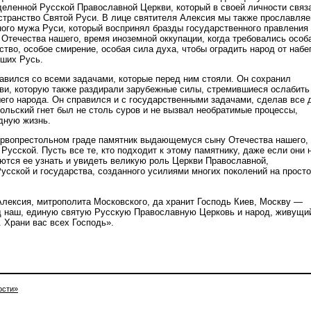
еленной Русской Православной Церкви, который в своей личности связ
остранство Святой Руси. В лице святителя Алексия мы также прославля
ного мужа Руси, который воспринял бразды государственного правления
Отечества нашего, время иноземной оккупации, когда требовались особ
тво, особое смирение, особая сила духа, чтобы оградить народ от набе
ших Русь.
авился со всеми задачами, которые перед ним стояли. Он сохранил
ви, которую также раздирали зарубежные силы, стремившиеся ослабить
шего народа. Он справился и с государственными задачами, сделав все 
гольский гнет был не столь суров и не вызвал необратимые процессы,
дную жизнь.
ервопрестольном граде памятник выдающемуся сыну Отечества нашего,
усской. Пусть все те, кто подходит к этому памятнику, даже если они 
аются ее узнать и увидеть великую роль Церкви Православной,
усской и государства, созданного усилиями многих поколений на прост
лексия, митрополита Московского, да хранит Господь Киев, Москву —
д наш, единую святую Русскую Православную Церковь и народ, живущи
 Храни вас всех Господь».
ости»