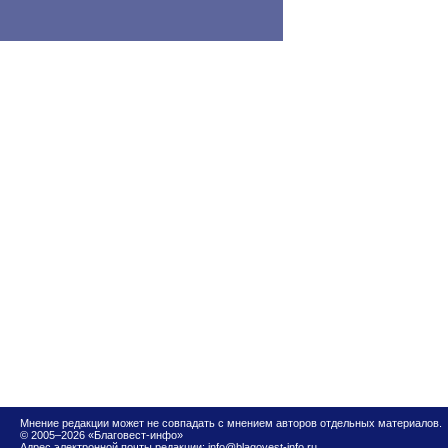
Мнение редакции может не совпадать с мнением авторов отдельных материалов.
© 2005–2026 «Благовест-инфо»
Адрес электронной почты редакции:
info@blagovest-info.ru