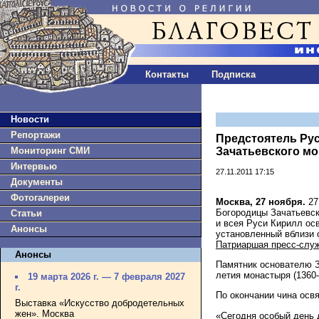
Контакты
Подписка
Новости
Репортажи
Предстоятель Ру
Мониторинг СМИ
Зачатьевского м
Интервью
27.11.2011 17:15
Документы
Фотогалереи
Москва, 27 ноября.
27
Богородицы Зачатьевск
Статьи
и всея Руси Кирилл ос
Анонсы
установленный вблизи о
Патриаршая пресс-слу
Анонсы
Памятник основателю З
летия монастыря (1360-
19 марта 2026 г. — 7 февраля 2027
г.
По окончании чина осв
Выставка «Искусство добродетельных
жен». Москва
«Сегодня особый день