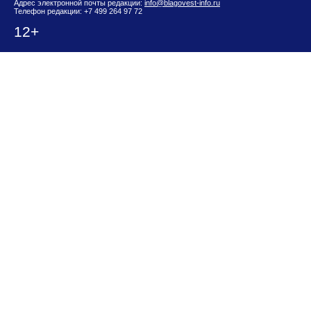
Адрес электронной почты редакции:
info@blagovest-info.ru
Телефон редакции: +7 499 264 97 72
12+