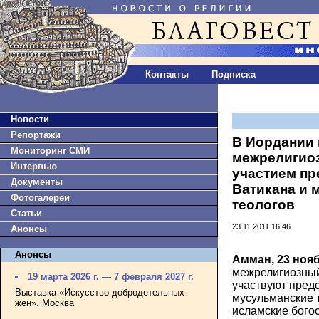
Контакты
Подписка
Новости
Репортажи
В Иордании
Мониторинг СМИ
межрелигио
Интервью
участием пр
Документы
Ватикана и 
Фотогалереи
теологов
Статьи
23.11.2011 16:46
Анонсы
Анонсы
Амман, 23 нояб
межрелигиозный
19 марта 2026 г. — 7 февраля 2027 г.
участвуют пред
Выставка «Искусство добродетельных
мусульманские т
жен». Москва
исламские бого