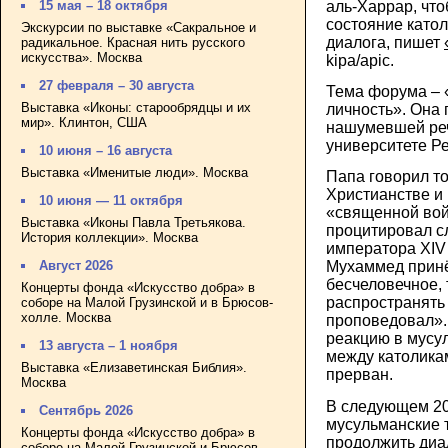
аль-Харрар, чт
15 мая – 18 октября
состояние като
Экскурсии по выставке «Сакральное и
диалога, пишет
радикальное. Красная нить русского
искусства». Москва
kipa/apic.
27 февраля – 30 августа
Тема форума – «
Выставка «Иконы: старообрядцы и их
личность». Она 
мир». Клинтон, США
нашумевшей реч
университете Ре
10 июня – 16 августа
Выставка «Именитые люди». Москва
Папа говорил то
Христианстве и
10 июня — 11 октября
«священной вой
Выставка «Иконы Павла Третьякова.
процитировал с
История коллекции». Москва
императора XIV в
Август 2026
Мухаммед принё
бесчеловечное, т
Концерты фонда «Искусство добра» в
распространять 
соборе на Малой Грузинской и в Брюсов-
холле. Москва
проповедовал».
реакцию в мусу
13 августа – 1 ноября
между католика
Выставка «Елизаветинская Библия».
прерван.
Москва
В следующем 20
Сентябрь 2026
мусульманские 
Концерты фонда «Искусство добра» в
продолжить диа
соборе на Малой Грузинской и Брюсов-