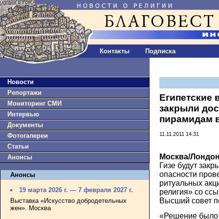
Контакты
Подписка
Новости
Репортажи
Египетские в
Мониторинг СМИ
закрыли дос
Интервью
пирамидам в
Документы
11.11.2011 14:31
Фотогалереи
Статьи
Москва/Лондон
Анонсы
Гизе будут закр
опасности пров
Анонсы
ритуальных акц
19 марта 2026 г. — 7 февраля 2027 г.
религия» со ссы
Высший совет п
Выставка «Искусство добродетельных
жен». Москва
«Решение было 