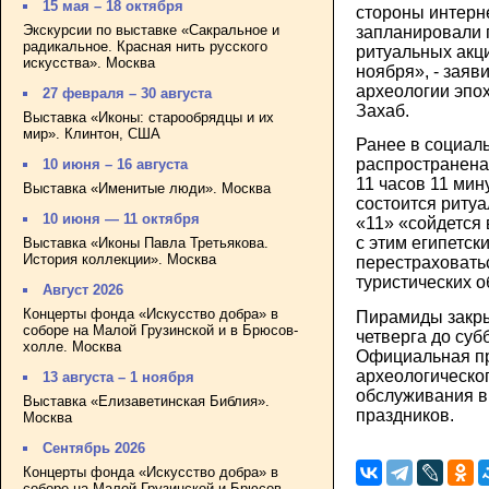
15 мая – 18 октября
стороны интерн
Экскурсии по выставке «Сакральное и
запланировали 
радикальное. Красная нить русского
ритуальных акц
искусства». Москва
ноября», - заяв
археологии эпо
27 февраля – 30 августа
Захаб.
Выставка «Иконы: старообрядцы и их
мир». Клинтон, США
Ранее в социал
распространена 
10 июня – 16 августа
11 часов 11 мин
Выставка «Именитые люди». Москва
состоится ритуа
10 июня — 11 октября
«11» «сойдется 
с этим египетск
Выставка «Иконы Павла Третьякова.
История коллекции». Москва
перестраховатьс
туристических о
Август 2026
Концерты фонда «Искусство добра» в
Пирамиды закры
соборе на Малой Грузинской и в Брюсов-
четверга до суб
холле. Москва
Официальная пр
археологическог
13 августа – 1 ноября
обслуживания в
Выставка «Елизаветинская Библия».
праздников.
Москва
Сентябрь 2026
Концерты фонда «Искусство добра» в
соборе на Малой Грузинской и Брюсов-