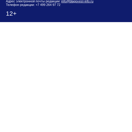
Адрес электронной почты редакции:
info@blagovest-info.ru
Телефон редакции: +7 499 264 97 72
12+