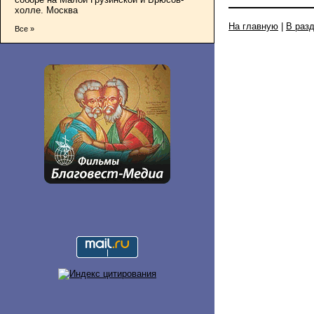
холле. Москва
На главную
|
В раз
Все »