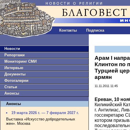
Контакты
Подписка
Новости
Репортажи
Арам I напр
Мониторинг СМИ
Клинтон по 
Интервью
Турцией цер
Документы
армян
Фотогалереи
11.11.2011 11:45
Статьи
Анонсы
Ереван, 10 ноя
Анонсы
Киликийский Кат
г. Антилиас, Ли
19 марта 2026 г. — 7 февраля 2027 г.
госсекретарю С
Выставка «Искусство добродетельных
котором призыв
жен». Москва
последовательн