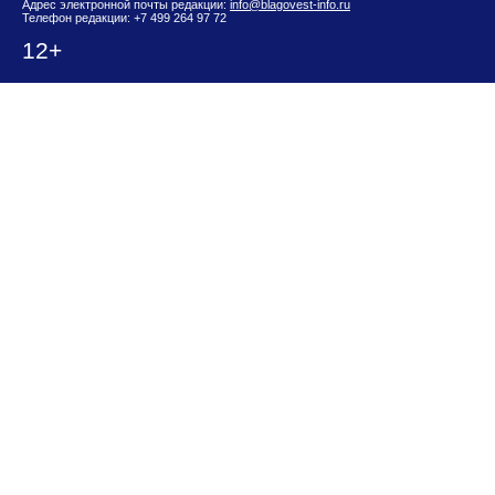
Адрес электронной почты редакции:
info@blagovest-info.ru
Телефон редакции: +7 499 264 97 72
12+