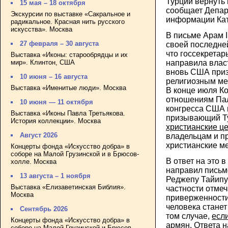
Турции вернуть 
15 мая – 18 октября
сообщает Депар
Экскурсии по выставке «Сакральное и
информации Кат
радикальное. Красная нить русского
искусства». Москва
В письме Арам I
27 февраля – 30 августа
своей последней
что госсекретар
Выставка «Иконы: старообрядцы и их
мир». Клинтон, США
направила влас
вновь США приз
10 июня – 16 августа
религиозным ме
Выставка «Именитые люди». Москва
В конце июля К
отношениям Па
10 июня — 11 октября
конгресса США 
Выставка «Иконы Павла Третьякова.
призывающий 
История коллекции». Москва
христианские ц
Август 2026
владельцам и п
христианские м
Концерты фонда «Искусство добра» в
соборе на Малой Грузинской и в Брюсов-
В ответ на это 
холле. Москва
направил письм
13 августа – 1 ноября
Реджепу Тайипу 
Выставка «Елизаветинская Библия».
частности отмеч
Москва
приверженности
человека станет
Сентябрь 2026
том случае,
есл
Концерты фонда «Искусство добра» в
армян
. Ответа 
соборе на Малой Грузинской и Брюсов-