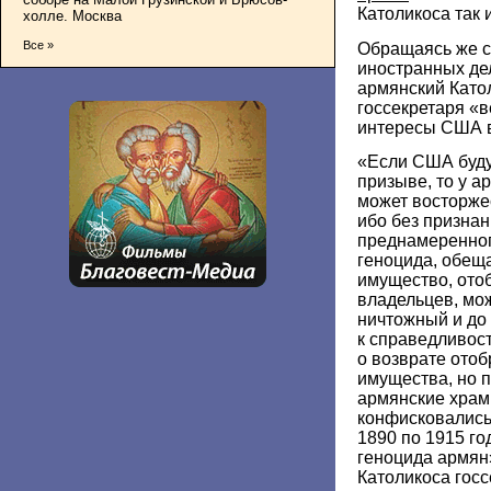
Католикоса так 
холле. Москва
Все »
Обращаясь же с
иностранных де
армянский Като
госсекретаря «
интересы США в
«Если США буду
призыве, то у а
может восторже
ибо без признан
преднамеренног
геноцида, обещ
имущество, отоб
владельцев, мо
ничтожный и до
к справедливос
о возврате отоб
имущества, но п
армянские храм
конфисковались,
1890 по 1915 го
геноцида армян»
Католикоса гос