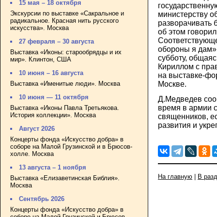
15 мая – 18 октября
государственную
Экскурсии по выставке «Сакральное и
министерству о
радикальное. Красная нить русского
разворачивать 
искусства». Москва
об этом говори
Соответствующе
27 февраля – 30 августа
обороны я дам»,
Выставка «Иконы: старообрядцы и их
субботу, общаяс
мир». Клинтон, США
Кириллом с пра
10 июня – 16 августа
на выставке-фо
Выставка «Именитые люди». Москва
Москве.
10 июня — 11 октября
Д.Медведев соо
время в армии с
Выставка «Иконы Павла Третьякова.
История коллекции». Москва
священников, е
развития и укре
Август 2026
Концерты фонда «Искусство добра» в
соборе на Малой Грузинской и в Брюсов-
холле. Москва
13 августа – 1 ноября
На главную
|
В раз
Выставка «Елизаветинская Библия».
Москва
Сентябрь 2026
Концерты фонда «Искусство добра» в
соборе на Малой Грузинской и Брюсов-