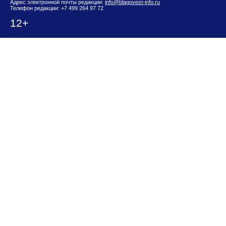
Адрес электронной почты редакции:
info@blagovest-info.ru
Телефон редакции: +7 499 264 97 72
12+