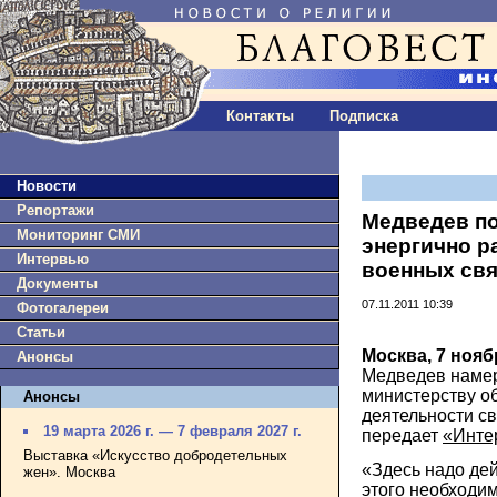
Контакты
Подписка
Новости
Репортажи
Медведев п
Мониторинг СМИ
энергично р
Интервью
военных св
Документы
07.11.2011 10:39
Фотогалереи
Статьи
Москва, 7 нояб
Анонсы
Медведев намер
министерству о
Анонсы
деятельности с
19 марта 2026 г. — 7 февраля 2027 г.
передает
«Инте
Выставка «Искусство добродетельных
«Здесь надо дей
жен». Москва
этого необходим