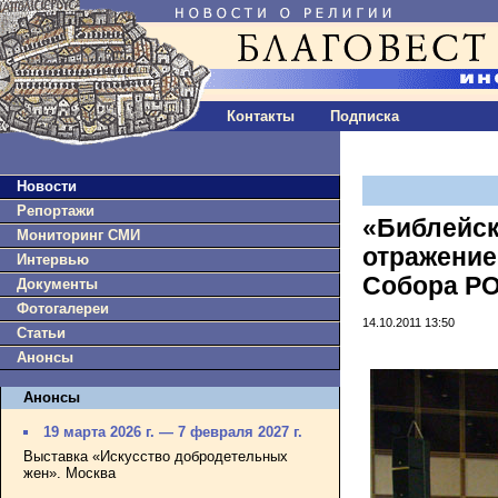
Контакты
Подписка
Новости
Репортажи
«Библейск
Мониторинг СМИ
отражение
Интервью
Собора Р
Документы
Фотогалереи
14.10.2011 13:50
Статьи
Анонсы
Анонсы
19 марта 2026 г. — 7 февраля 2027 г.
Выставка «Искусство добродетельных
жен». Москва