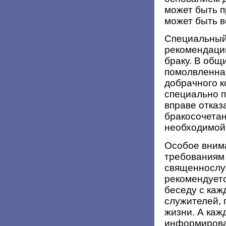
может быть 
может быть в
Специальный
рекомендаций
браку. В общ
помолвленная
добрачного к
специально п
вправе отказ
бракосочета
необходимой 
Особое внима
требованиям
священнослу
рекомендуетс
беседу с каж
служителей,
жизни. А каж
информирова