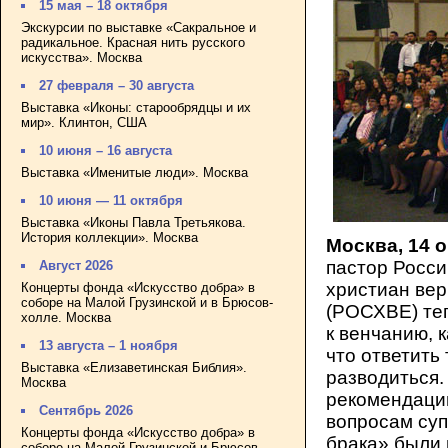
15 мая – 18 октября
Экскурсии по выставке «Сакральное и
радикальное. Красная нить русского
искусства». Москва
27 февраля – 30 августа
Выставка «Иконы: старообрядцы и их
мир». Клинтон, США
10 июня – 16 августа
Выставка «Именитые люди». Москва
10 июня — 11 октября
Выставка «Иконы Павла Третьякова.
История коллекции». Москва
Москва, 14 
пастор Росс
Август 2026
христиан вер
Концерты фонда «Искусство добра» в
соборе на Малой Грузинской и в Брюсов-
(РОСХВЕ) теп
холле. Москва
к венчанию, 
13 августа – 1 ноября
что ответить
Выставка «Елизаветинская Библия».
разводиться
Москва
рекомендаци
Сентябрь 2026
вопросам суп
Концерты фонда «Искусство добра» в
брака» были
соборе на Малой Грузинской и Брюсов-