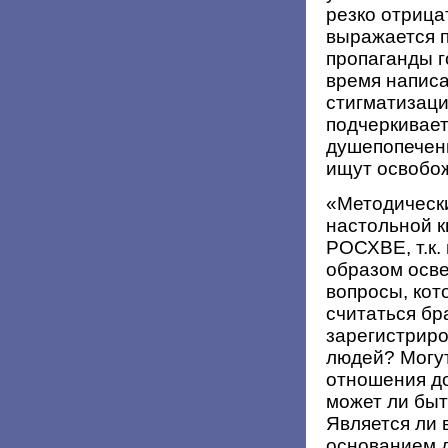
резко отрица
выражается п
пропаганды г
время написа
стигматизаци
подчеркивает
душепопечен
ищут освобож
«Методическ
настольной 
РОСХВЕ, т.к.
образом осв
вопросы, кот
считаться бр
зарегистрир
людей? Могут
отношения до
может ли бы
Является ли
основанием д