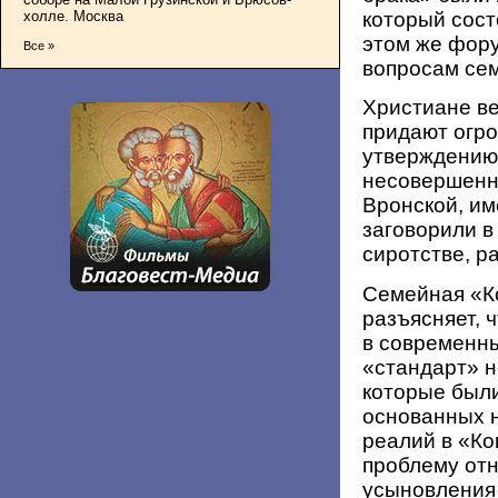
холле. Москва
который сост
этом же фор
Все »
вопросам сем
Христиане в
придают огро
утверждению
несовершенн
Вронской, и
заговорили в 
сиротстве, ра
Семейная «Ко
разъясняет, 
в современны
«стандарт» н
которые были
основанных 
реалий в «К
проблему от
усыновления 