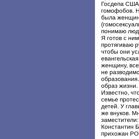
Госдепа США 
гомофобов. Н
была женщино
(гомосексуаль
понимаю люде
Я готов с ни
протягиваю ру
чтобы они у
евангельская
женщину, все
не разводимс
образования
образ жизни.
Известно, чт
семье протес
детей. У гла
же внуков. М
заместители:
Константин Б
прихожан Р