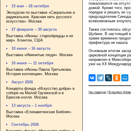
пожаловался на отсутс
15 мая – 18 октября
домой. Кроме того, пр
порядке и решать их с
Экскурсии по выставке «Сакральное и
председателем Синодал
радикальное. Красная нить русского
всевозможным злоупот
искусства». Москва
Также состоялось обсу
27 февраля – 30 августа
Шубине. В настоящий м
Выставка «Иконы: старообрядцы и их
храме временно продол
мир». Клинтон, США
префектура не нашла.
10 июня – 16 августа
Основным итогом засед
Выставка «Именитые люди». Москва
церковной концепции р
направлен в Межсоборн
10 июня — 11 октября
уже на XX Международн
Выставка «Иконы Павла Третьякова.
История коллекции». Москва
Август 2026
Концерты фонда «Искусство добра» в
На главную
|
В раздел «Нов
соборе на Малой Грузинской и в
Брюсов-холле. Москва
13 августа – 1 ноября
Выставка «Елизаветинская Библия».
Москва
Сентябрь 2026
Концерты фонда «Искусство добра» в