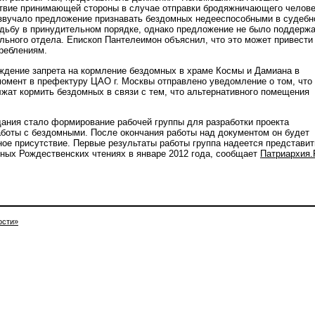
твие принимающей стороны в случае отправки бродяжничающего челов
озвучало предложение признавать бездомных недееспособными в судеб
удьбу в принудительном порядке, однако предложение не было поддерж
ьного отдела. Епископ Пантелеимон объяснил, что это может привести
реблениям.
ждение запрета на кормление бездомных в храме Космы и Дамиана в
омент в префектуру ЦАО г. Москвы отправлено уведомление о том, что
жат кормить бездомных в связи с тем, что альтернативного помещения
ания стало формирование рабочей группы для разработки проекта
аботы с бездомными. После окончания работы над документом он будет
ое присутствие. Первые результаты работы группа надеется представит
ых Рождественских чтениях в январе 2012 года, сообщает
Патриархия.
ости»