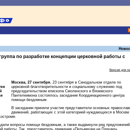
Новос
группа по разработке концепции церковной работы с
Версия для п
Москва, 27 сентября.
23 сентября в Синодальном отделе по
церковной благотворительности и социальному служению под
председательством епископа Смоленского и Вяземского
Пантелеимона состоялось заседание Координационного центра
помощи бездомным.
В заседании приняли участие представители основных правосла
движений, работающих с этой категорией нуждающихся в Москве
Костроме.
удили вопросы помощи бездомным, а также выдвинули ряд предложений
й работы. Так, представитель движения «Пельмешки на Плешке»