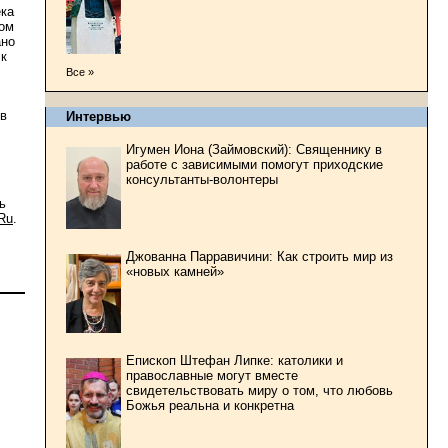
ека
ном
ано
 к
Все »
 в
Интервью
Игумен Иона (Займовский): Священнику в
работе с зависимыми помогут приходские
консультанты-волонтеры
ь
Ru
.
Джованна Парравичини: Как строить мир из
«новых камней»
Епископ Штефан Липке: католики и
православные могут вместе
свидетельствовать миру о том, что любовь
Божья реальна и конкретна