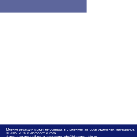
Мнение редакции может не совпадать с мнением авторов отдельных материалов.
© 2005–2026 «Благовест-инфо»
Адрес электронной почты редакции:
info@blagovest-info.ru