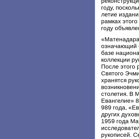
реконструкц
году, посколь
летие издани
рамках этого
году объявле
«Матенадара
означающий 
базе национа
коллекции ру
После этого 
Святого Эчм
хранятся рук
возникновени
столетия. В 
Евангелие» 8
989 года, «Ев
других духов
1959 года Ма
исследовате
рукописей. 