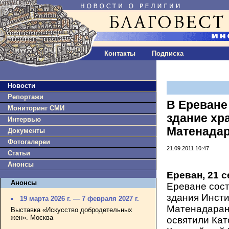
Контакты
Подписка
Новости
Репортажи
В Ереване
Мониторинг СМИ
здание хр
Интервью
Матенада
Документы
Фотогалереи
21.09.2011 10:47
Статьи
Анонсы
Ереван, 21 
Анонсы
Ереване сост
здания Инст
19 марта 2026 г. — 7 февраля 2027 г.
Матенадаран
Выставка «Искусство добродетельных
жен». Москва
освятили Кат