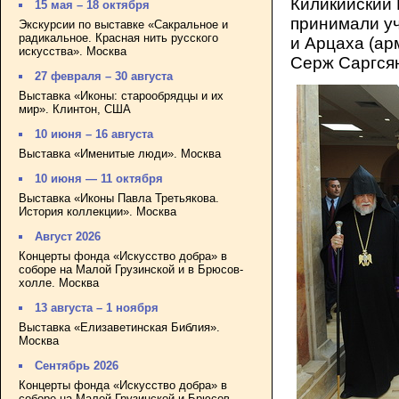
Киликийский 
15 мая – 18 октября
принимали у
Экскурсии по выставке «Сакральное и
радикальное. Красная нить русского
и Арцаха (ар
искусства». Москва
Серж Саргсян
27 февраля – 30 августа
Выставка «Иконы: старообрядцы и их
мир». Клинтон, США
10 июня – 16 августа
Выставка «Именитые люди». Москва
10 июня — 11 октября
Выставка «Иконы Павла Третьякова.
История коллекции». Москва
Август 2026
Концерты фонда «Искусство добра» в
соборе на Малой Грузинской и в Брюсов-
холле. Москва
13 августа – 1 ноября
Выставка «Елизаветинская Библия».
Москва
Сентябрь 2026
Концерты фонда «Искусство добра» в
соборе на Малой Грузинской и Брюсов-