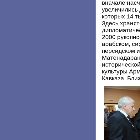
вначале насч
увеличились 
которых 14 т
Здесь хранят
дипломатичес
2000 рукопис
арабском, си
персидском и
Матенадарана
исторической
культуры Арм
Кавказа, Бли