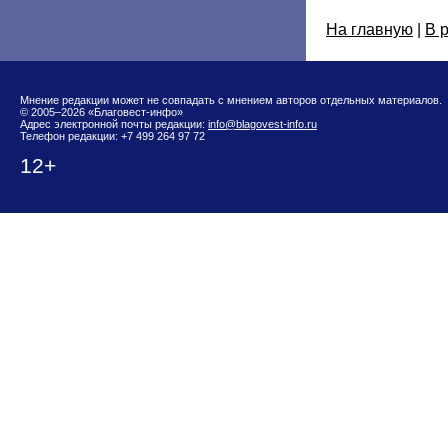
На главную
|
В 
Мнение редакции может не совпадать с мнением авторов отдельных материалов.
© 2005–2026 «Благовест-инфо»
Адрес электронной почты редакции:
info@blagovest-info.ru
Телефон редакции: +7 499 264 97 72
12+