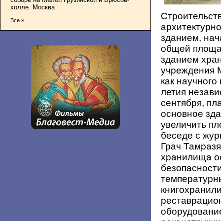
холле. Москва
Строительств
Все »
архитектурно
зданием, нач
общей площад
зданием хра
учреждения 
как научного
летия незави
сентября, пл
основное зда
увеличить пл
беседе с жу
Грач Тамразя
хранилища о
безопасност
температурн
книгохранили
реставрацио
оборудовани