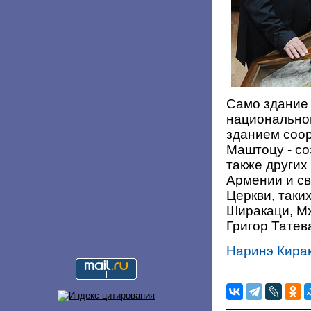
Само здание 
национального
зданием соо
Маштоцу - со
также други
Армении и с
Церкви, таки
Ширакаци, Мх
Григор Татев
Наринэ Кира