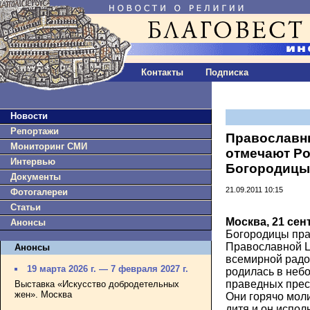
Контакты
Подписка
Новости
Репортажи
Православн
Мониторинг СМИ
отмечают Р
Интервью
Богородицы
Документы
21.09.2011 10:15
Фотогалереи
Статьи
Москва, 21 сен
Анонсы
Богородицы пра
Православной Ц
Анонсы
всемирной радо
19 марта 2026 г. — 7 февраля 2027 г.
родилась в неб
праведных прес
Выставка «Искусство добродетельных
жен». Москва
Они горячо мол
дитя и он испол