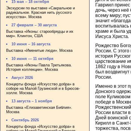
15 мая – 18 октября
Гавриил принес 
Экскурсии по выставке «Сакральное и
дочь, через неё
радикальное. Красная нить русского
всему миру; пус
искусства». Москва
значит «благода
27 февраля – 30 августа
воспитывалась в
храме и была у
Выставка «Иконы: старообрядцы и их
мир». Клинтон, США
Иисуса Христа.
10 июня – 16 августа
Рождество Бого
Выставка «Именитые люди». Москва
России. С этого
история Русског
10 июня — 11 октября
царствование им
Выставка «Иконы Павла Третьякова.
1862 году в Нов
История коллекции». Москва
был воздвигнут
России.
Август 2026
Концерты фонда «Искусство добра» в
Именно в этот 
соборе на Малой Грузинской и в Брюсов-
Донского одерж
холле. Москва
поле Куликовом 
13 августа – 1 ноября
победе в Москв
Рождественский
Выставка «Елизаветинская Библия».
Москва
России власти в
Дней воинской 
Сентябрь 2026
Кирилл в Санкт-
Концерты фонда «Искусство добра» в
торжества, пос
соборе на Малой Грузинской и Брюсов-