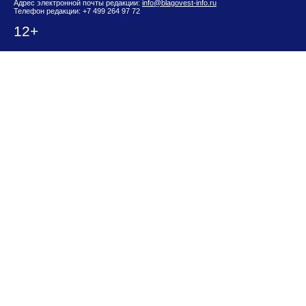
Адрес электронной почты редакции:
info@blagovest-info.ru
Телефон редакции: +7 499 264 97 72
12+