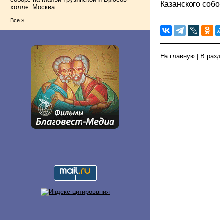
Казанского соб
холле. Москва
Все »
На главную
|
В раз