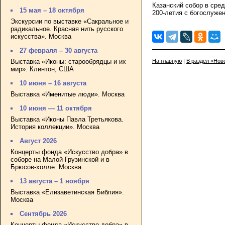
Казанский собор в сре
15 мая – 18 октября
200-летия с богослуже
Экскурсии по выставке «Сакральное и
радикальное. Красная нить русского
искусства». Москва
27 февраля – 30 августа
Выставка «Иконы: старообрядцы и их
На главную
|
В раздел «Нов
мир». Клинтон, США
10 июня – 16 августа
Выставка «Именитые люди». Москва
10 июня — 11 октября
Выставка «Иконы Павла Третьякова.
История коллекции». Москва
Август 2026
Концерты фонда «Искусство добра» в
соборе на Малой Грузинской и в
Брюсов-холле. Москва
13 августа – 1 ноября
Выставка «Елизаветинская Библия».
Москва
Сентябрь 2026
Концерты фонда «Искусство добра» в