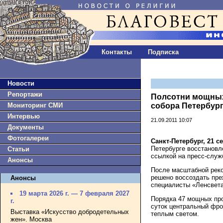
Контакты
Подписка
Новости
Репортажи
Полсотни мощных
Мониторинг СМИ
собора Петербур
Интервью
21.09.2011 10:07
Документы
Фотогалереи
Санкт-Петербург, 21 с
Петербурге восстановл
Статьи
ссылкой на пресс-служ
Анонсы
После масштабной реко
решено воссоздать пре
Анонсы
специалисты «Ленсвета
19 марта 2026 г. — 7 февраля 2027
Порядка 47 мощных про
г.
суток центральный фро
Выставка «Искусство добродетельных
теплым светом.
жен». Москва