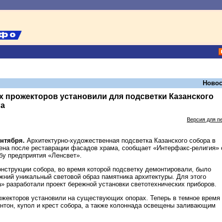
Новос
 прожекторов установили для подсветки Казанского
га
Версия для п
ентября.
Архитектурно-художественная подсветка Казанского собора в
ена после реставрации фасадов храма, сообщает «Интерфакс-религия» 
бу предприятия «Ленсвет».
нструкции собора, во время которой подсветку демонтировали, было
жний уникальный световой образ памятника архитектуры. Для этого
» разработали проект бережной установки светотехнических приборов.
жекторов установили на существующих опорах. Теперь в темное время
нтон, купол и крест собора, а также колоннада освещены заливающим