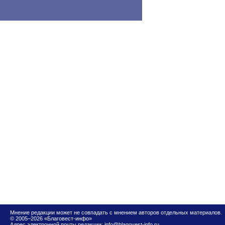
Мнение редакции может не совпадать с мнением авторов отдельных материалов.
© 2005–2026 «Благовест-инфо»
Адрес электронной почты редакции:
info@blagovest-info.ru