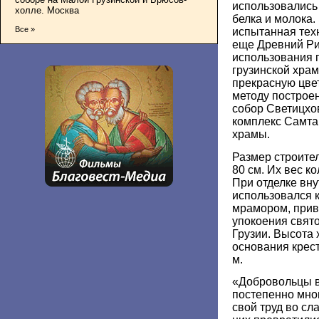
использовались
холле. Москва
белка и молока.
Все »
испытанная техн
еще Древний Ри
использования 
грузинской храм
прекрасную цве
методу построе
собор Светицхо
комплекс Самта
храмы.
Размер строите
80 см. Их вес ко
При отделке вн
использовался 
мрамором, прив
упокоения свят
Грузии. Высота 
основания крест
м.
«Добровольцы в
постепенно мно
свой труд во сл