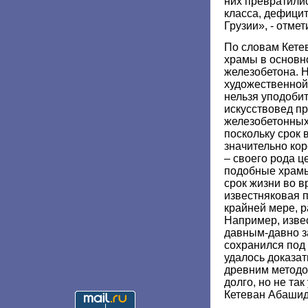
них превратилис
класса, дефици
Грузии», - отме
По словам Кете
храмы в основн
железобетона. Н
художественной,
нельзя уподобит
искусствовед п
железобетонных
поскольку срок 
значительно кор
– своего рода 
подобные храмы
срок жизни во в
известняковая п
крайней мере, р
Например, изве
давным-давно з
сохранился под 
удалось доказат
древним методом
долго, но не так
Кетеван Абашид