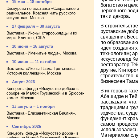
15 мая – 18 октября
богатство и цел
Экскурсии по выставке «Сакральное и
церковного зодч
радикальное. Красная нить русского
так и декора.
искусства». Москва
В строительств
27 февраля – 30 августа
руставские доб
Выставка «Иконы: старообрядцы и их
священник Бесс
мир». Клинтон, США
по образованию
10 июня – 16 августа
идея создания 
Выставка «Именитые люди». Москва
технологиям; а
искусствовед К
10 июня — 11 октября
реставратор Те
Выставка «Иконы Павла Третьякова.
другие. Ктитор
История коллекции». Москва
строительство, 
бизнесмен Тама
Август 2026
Концерты фонда «Искусство добра» в
В интервью газ
соборе на Малой Грузинской и в Брюсов-
Абашидзе и Тей
холле. Москва
рассказали, что,
13 августа – 1 ноября
традициями гру
зодчества, суще
Выставка «Елизаветинская Библия».
Москва
фундамент храм
самом процессе
Сентябрь 2026
использовались 
Концерты фонда «Искусство добра» в
Материалом слу
соборе на Малой Грузинской и Брюсов-