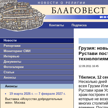
Контакты
Подписка
Новости
Репортажи
Грузия: нов
Мониторинг СМИ
Рустави пос
Интервью
технология
Документы
12.09.2011 16:45
Фотогалереи
Статьи
Тбилиси, 12 се
Анонсы
Несколько дней
всея Грузии Или
Анонсы
Рустави храм У
19 марта 2026 г. — 7 февраля 2027 г.
храм построен 
которые не воз
Выставка «Искусство добродетельных
жен». Москва
многих столетий
времени. Постр