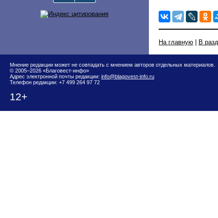
На главную
|
В раз
Мнение редакции может не совпадать с мнением авторов отдельных материалов.
© 2005–2026 «Благовест-инфо»
Адрес электронной почты редакции:
info@blagovest-info.ru
Телефон редакции: +7 499 264 97 72
12+