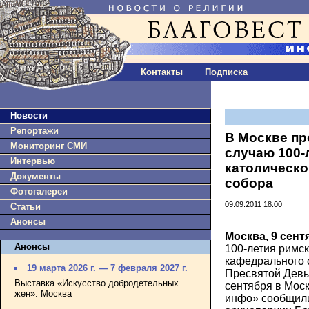
Контакты
Подписка
Новости
Репортажи
В Москве пр
Мониторинг СМИ
случаю 100-
Интервью
католическо
Документы
собора
Фотогалереи
09.09.2011 18:00
Статьи
Анонсы
Москва, 9 сент
Анонсы
100-летия римск
кафедрального 
19 марта 2026 г. — 7 февраля 2027 г.
Пресвятой Девы
Выставка «Искусство добродетельных
сентября в Моск
жен». Москва
инфо» сообщил