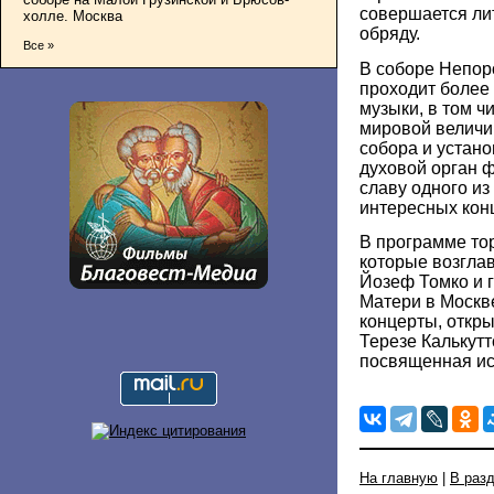
совершается ли
холле. Москва
обряду.
Все »
В соборе Непор
проходит более
музыки, в том ч
мировой величи
собора и устан
духовой орган 
славу одного и
интересных кон
В программе то
которые возглав
Йозеф Томко и 
Матери в Москв
концерты, откр
Терезе Калькутт
посвященная ис
На главную
|
В раз