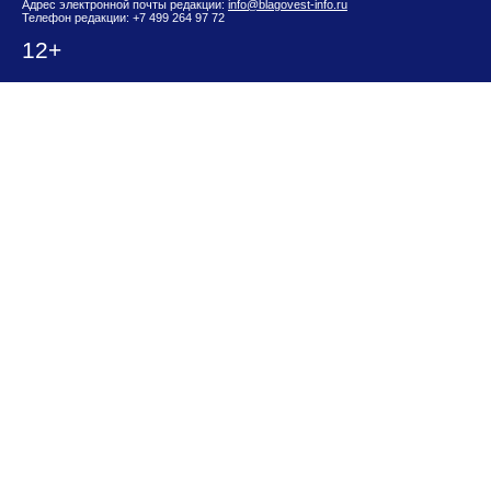
Адрес электронной почты редакции:
info@blagovest-info.ru
Телефон редакции: +7 499 264 97 72
12+