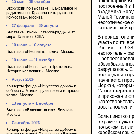
архиепархии Бо
15 мая – 18 октября
построенный в 1
Экскурсии по выставке «Сакральное и
академика Богд
радикальное. Красная нить русского
Малой Грузинск
искусства». Москва
неоготическое 
27 февраля – 30 августа
католический хр
Выставка «Иконы: старообрядцы и их
мир». Клинтон, США
В период гонен
участь почти вс
10 июня – 16 августа
России – в 1938
Выставка «Именитые люди». Москва
настоятель – ра
– репрессирован
10 июня — 11 октября
обезображенное
Выставка «Иконы Павла Третьякова.
разрушалось. С 
История коллекции». Москва
воссоздания пр
Август 2026
начинается про
Церкви, который
Концерты фонда «Искусство добра» в
соборе на Малой Грузинской и в Брюсов-
Самоотверженн
холле. Москва
и прихожан и с
благотворителей
13 августа – 1 ноября
восстановлен и
Выставка «Елизаветинская Библия».
Москва
Большинство пр
в храме служатс
Сентябрь 2026
польском, англи
Концерты фонда «Искусство добра» в
корейском язык
соборе на Малой Грузинской и Брюсов-