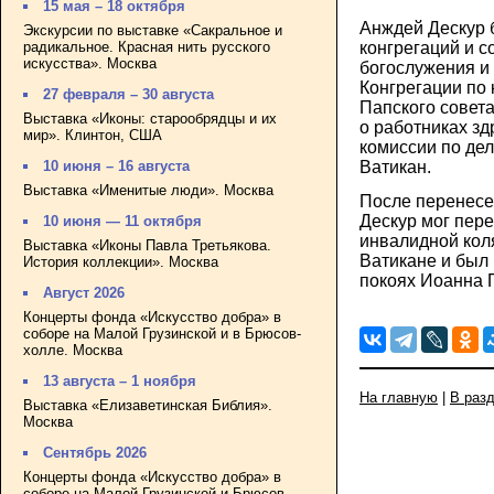
15 мая – 18 октября
Анждей Дескур 
Экскурсии по выставке «Сакральное и
радикальное. Красная нить русского
конгрегаций и с
искусства». Москва
богослужения и
Конгрегации по 
27 февраля – 30 августа
Папского совет
Выставка «Иконы: старообрядцы и их
о работниках з
мир». Клинтон, США
комиссии по дел
Ватикан.
10 июня – 16 августа
Выставка «Именитые люди». Москва
После перенесен
Дескур мог пере
10 июня — 11 октября
инвалидной кол
Выставка «Иконы Павла Третьякова.
Ватикане и был
История коллекции». Москва
покоях Иоанна П
Август 2026
Концерты фонда «Искусство добра» в
соборе на Малой Грузинской и в Брюсов-
холле. Москва
13 августа – 1 ноября
На главную
|
В раз
Выставка «Елизаветинская Библия».
Москва
Сентябрь 2026
Концерты фонда «Искусство добра» в
соборе на Малой Грузинской и Брюсов-