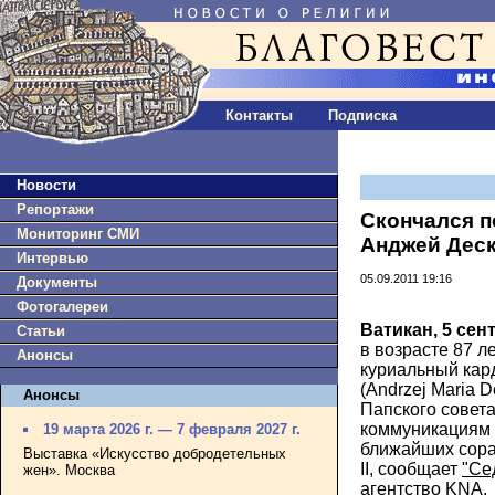
Контакты
Подписка
Новости
Репортажи
Скончался п
Мониторинг СМИ
Анджей Дес
Интервью
05.09.2011 19:16
Документы
Фотогалереи
Ватикан, 5 сен
Статьи
в возрасте 87 л
Анонсы
куриальный кар
(Andrzej Maria 
Анонсы
Папского совет
коммуникациям (
19 марта 2026 г. — 7 февраля 2027 г.
ближайших сор
Выставка «Искусство добродетельных
II, сообщает
"Се
жен». Москва
агентство KNA.