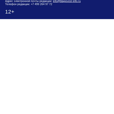
Адрес электронной почты редакции:
info@blagovest-info.ru
Телефон редакции: +7 499 264 97 72
12+