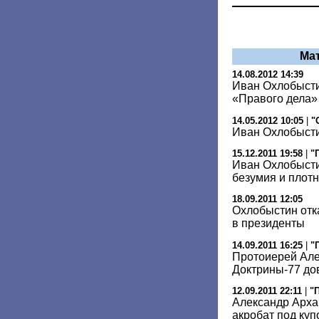
Ма
14.08.2012 14:39
Иван Охлобысти
«Правого дела»
14.05.2012 10:05
|
"
Иван Охлобыстин
15.12.2011 19:58
|
"
Иван Охлобысти
безумия и плот
18.09.2011 12:05
Охлобыстин отк
в президенты
14.09.2011 16:25
|
"
Протоиерей Але
Доктрины-77 до
12.09.2011 22:11
|
"
Александр Арха
акробат под ку