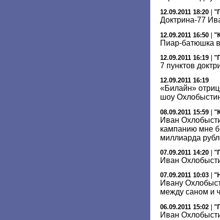
12.09.2011 18:20
|
"
Доктрина-77 Ив
12.09.2011 16:50
|
"
Пиар-батюшка в
12.09.2011 16:19
|
"
7 пунктов докт
12.09.2011 16:19
«Билайн» отриц
шоу Охлобысти
08.09.2011 15:59
|
"
Иван Охлобысти
кампанию мне б
миллиарда рубл
07.09.2011 14:20
|
"
Иван Охлобысти
07.09.2011 10:03
|
"
Ивану Охлобыст
между саном и 
06.09.2011 15:02
|
"
Иван Охлобысти