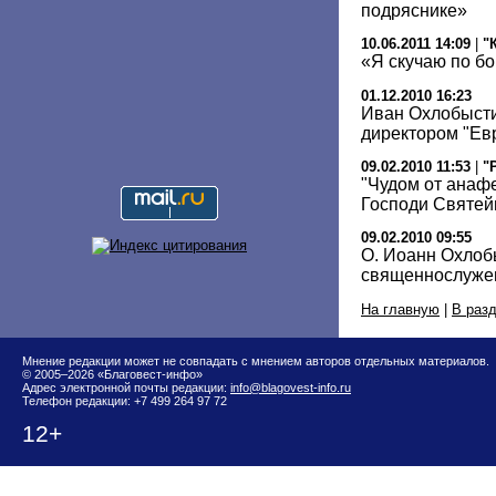
подряснике»
10.06.2011 14:09
|
"
«Я скучаю по б
01.12.2010 16:23
Иван Охлобысти
директором "Ев
09.02.2010 11:53
|
"
"Чудом от анаф
Господи Святей
09.02.2010 09:55
О. Иоанн Охлоб
священнослуже
На главную
|
В раз
Мнение редакции может не совпадать с мнением авторов отдельных материалов.
© 2005–2026 «Благовест-инфо»
Адрес электронной почты редакции:
info@blagovest-info.ru
Телефон редакции: +7 499 264 97 72
12+