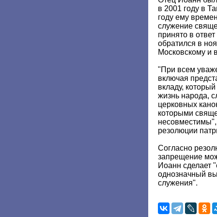
в 2001 году в Т
году ему времен
служение свяще
принято в ответ 
обратился в ноя
Московскому и в
"При всем уваж
включая предста
вкладу, который
жизнь народа, 
церковных канон
которыми свяще
несовместимы", 
резолюции патр
Согласно резол
запрещение може
Иоанн сделает 
однозначный вы
служения".