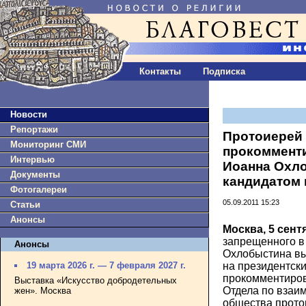
Контакты
Подписка
Новости
Репортажи
Протоиерей
Мониторинг СМИ
прокоммент
Интервью
Иоанна Охло
Документы
кандидатом 
Фотогалереи
05.09.2011 15:23
Статьи
Анонсы
Москва, 5 сент
запрещенного в
Анонсы
Охлобыстина вы
на президентски
19 марта 2026 г. — 7 февраля 2027 г.
прокомментиров
Выставка «Искусство добродетельных
Отдела по взаи
жен». Москва
общества прото