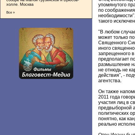
холле. Москва
упомянутого пра
по соображения
Все »
необходимости",
такого исключен
"В любом случа
может только п
Священного Сино
иного священно
запрещенного в
предполагает п
размышление на
не отнюдь не к
действия", - по
агентства.
Он также напом
2011 года говор
участия лиц в с
предвыборной а
политических ор
понятно, как ка
реально исполни
Отец Иоанн был