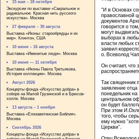
15 мая – 18 октября
Экскурсии по выставке «Сакральное и
"И в Основах с
радикальное. Красная нить русского
православной це
искусства». Москва
документов Арх
говорится о том
27 февраля – 30 августа
могут выдвигат
Выставка «Иконы: старообрядцы и их
выборах в любы
мир». Клинтон, США
власти любых ст
10 июня – 16 августа
заявил корресп
Выставка «Именитые люди». Москва
о. Всеволод Чап
10 июня — 11 октября
Он считает, что
Выставка «Иконы Павла Третьякова.
распространяет
История коллекции». Москва
Так священник 
Август 2026
заявление отца
Концерты фонда «Искусство добра» в
понедельник на
соборе на Малой Грузинской и в Брюсов-
холле. Москва
центральном офи
он будет баллот
13 августа – 1 ноября
При этом И.Охл
Выставка «Елизаветинская Библия».
того, чтобы сер
Москва
ему нужно "хот
Церкви".
Сентябрь 2026
Концерты фонда «Искусство добра» в
Отец Всеволод о
соборе на Малой Грузинской и Брюсов-