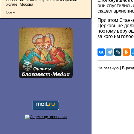
Столкнувшись с
холле. Москва
они спустились
сказал архиепис
Все »
При этом Станке
Церковь не дол
поэтому верующ
за кого им голос
На главную
|
В раз