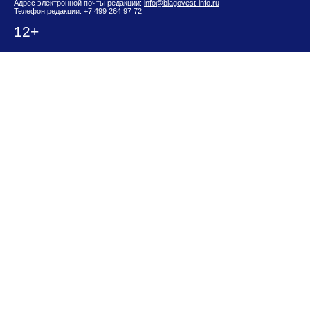
Адрес электронной почты редакции:
info@blagovest-info.ru
Телефон редакции: +7 499 264 97 72
12+