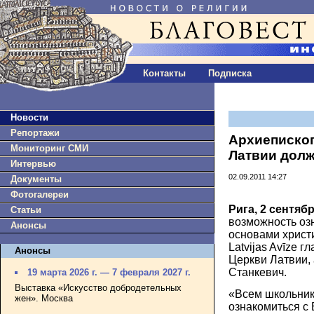
Контакты
Подписка
Новости
Репортажи
Архиепископ
Мониторинг СМИ
Латвии дол
Интервью
02.09.2011 14:27
Документы
Фотогалереи
Рига, 2 сентяб
Статьи
возможность оз
Анонсы
основами христи
Latvijas Avīze 
Анонсы
Церкви Латвии,
Станкевич.
19 марта 2026 г. — 7 февраля 2027 г.
Выставка «Искусство добродетельных
«Всем школьник
жен». Москва
ознакомиться с