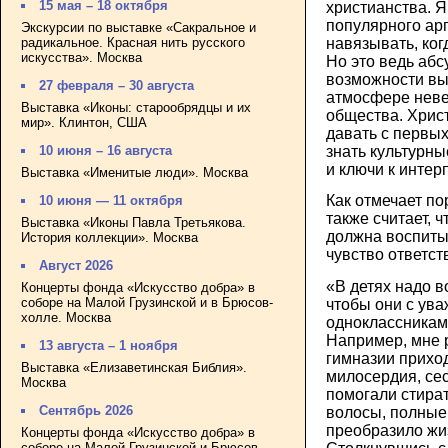
15 мая – 18 октября
христианства. 
популярного арг
Экскурсии по выставке «Сакральное и
радикальное. Красная нить русского
навязывать, ког
искусства». Москва
Но это ведь абс
возможности вы
27 февраля – 30 августа
атмосфере неве
Выставка «Иконы: старообрядцы и их
общества. Хрис
мир». Клинтон, США
давать с первы
знать культурны
10 июня – 16 августа
и ключи к интер
Выставка «Именитые люди». Москва
Как отмечает п
10 июня — 11 октября
также считает, 
Выставка «Иконы Павла Третьякова.
должна воспитыв
История коллекции». Москва
чувство ответст
Август 2026
«В детях надо в
Концерты фонда «Искусство добра» в
соборе на Малой Грузинской и в Брюсов-
чтобы они с ува
холле. Москва
одноклассникам
Например, мне 
13 августа – 1 ноября
гимназии прихо
Выставка «Елизаветинская Библия».
милосердия, сес
Москва
помогали стират
Сентябрь 2026
волосы, полные 
преобразило жи
Концерты фонда «Искусство добра» в
соборе на Малой Грузинской и Брюсов-