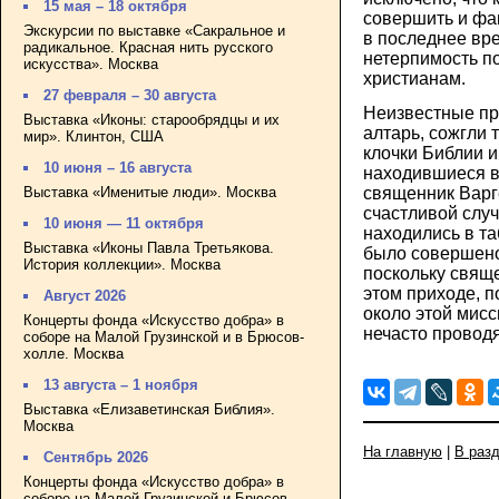
15 мая – 18 октября
совершить и фа
Экскурсии по выставке «Сакральное и
в последнее вр
радикальное. Красная нить русского
нетерпимость п
искусства». Москва
христианам.
27 февраля – 30 августа
Неизвестные пр
Выставка «Иконы: старообрядцы и их
алтарь, сожгли 
мир». Клинтон, США
клочки Библии и
10 июня – 16 августа
находившиеся в
Выставка «Именитые люди». Москва
священник Варг
счастливой слу
10 июня — 11 октября
находились в та
Выставка «Иконы Павла Третьякова.
было совершено
История коллекции». Москва
поскольку свяще
этом приходе, 
Август 2026
около этой мисс
Концерты фонда «Искусство добра» в
нечасто провод
соборе на Малой Грузинской и в Брюсов-
холле. Москва
13 августа – 1 ноября
Выставка «Елизаветинская Библия».
Москва
На главную
|
В раз
Сентябрь 2026
Концерты фонда «Искусство добра» в
соборе на Малой Грузинской и Брюсов-