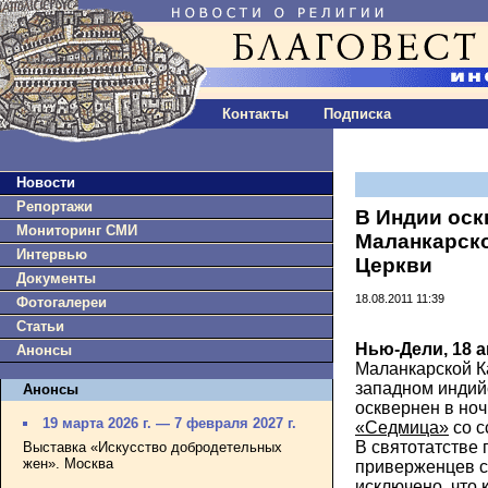
Контакты
Подписка
Новости
Репортажи
В Индии оск
Мониторинг СМИ
Маланкарск
Интервью
Церкви
Документы
18.08.2011 11:39
Фотогалереи
Статьи
Нью-Дели, 18 а
Анонсы
Маланкарской К
западном индий
Анонсы
осквернен в ноч
19 марта 2026 г. — 7 февраля 2027 г.
«Седмица»
со с
В святотатстве
Выставка «Искусство добродетельных
жен». Москва
приверженцев с
исключено, что