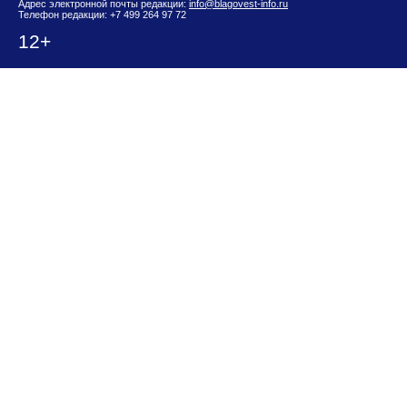
Адрес электронной почты редакции:
info@blagovest-info.ru
Телефон редакции: +7 499 264 97 72
12+