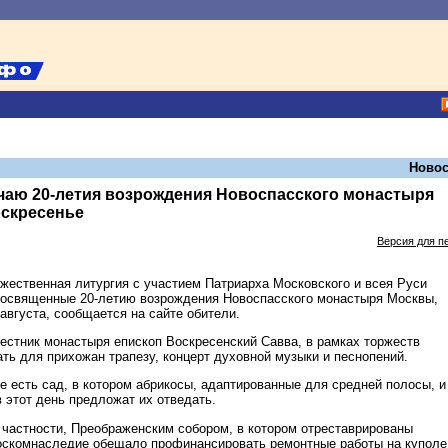
Новос
чаю 20-летия возрождения Новоспасского монастыря
оскресенье
Версия для п
жественная литургия с участием Патриарха Московского и всея Руси
посвященные 20-летию возрождения Новоспасского монастыря Москвы,
 августа, сообщается на сайте обители.
естник монастыря епископ Воскресенский Савва, в рамках торжеств
ть для прихожан трапезу, концерт духовной музыки и песнопений.
е есть сад, в котором абрикосы, адаптированные для средней полосы, и
этот день предложат их отведать.
 частности, Преображенским собором, в котором отреставрированы
оскомнаследие обещало профинансировать ремонтные работы на куполе