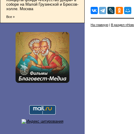
соборе на Малой Грузинской и Брюсов-
холле. Москва
Все »
На главную
|
В раздел «Нов