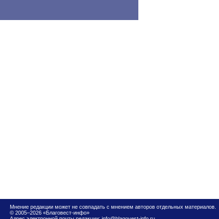
Мнение редакции может не совпадать с мнением авторов отдельных материалов.
© 2005–2026 «Благовест-инфо»
Адрес электронной почты редакции:
info@blagovest-info.ru