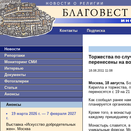
Контакты
Подписка
Новости
Репортажи
Торжества по слу
Мониторинг СМИ
перенесены на в
Интервью
18.08.2011 11:08
Документы
Фотогалереи
Москва, 18 августа.
Бо
Кирилла и торжества, 
Статьи
переносятся с 19 на 21
Анонсы
Как сообщал ранее нам
планируется организова
Анонсы
Кроме того, в монастыр
19 марта 2026 г. — 7 февраля 2027
каждому пришедшему в 
г.
Выставка «Искусство добродетельных
Монастырь славится, в
жен». Москва
уникальные фрески. М