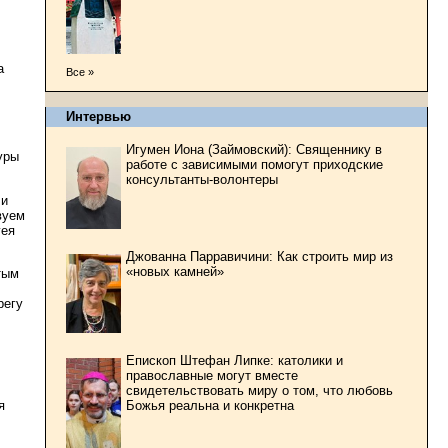
а
Все »
Интервью
Игумен Иона (Займовский): Священнику в
уры
работе с зависимыми помогут приходские
консультанты-волонтеры
 и
вуем
гея
Джованна Парравичини: Как строить мир из
«новых камней»
тым
регу
Епископ Штефан Липке: католики и
православные могут вместе
свидетельствовать миру о том, что любовь
я
Божья реальна и конкретна