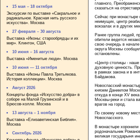
главного, Преображенск
15 мая – 18 октября
сказаться на отрестав
Экскурсии по выставке «Сакральное и
Сейчас при монастыре 
радикальное. Красная нить русского
неимущих, центр реаби
искусства». Москва
вокзалах и в других ме
27 февраля – 30 августа
Ранее группа людей, п
Выставка «Иконы: старообрядцы и их
обители ведется незако
мир». Клинтон, США
свою очередь в начале
округа Москвы сообщил
10 июня – 16 августа
остановлены.
Выставка «Именитые люди». Москва
«Центр столицы - наше
духовную ценность. Пр
10 июня — 11 октября
в рамках закона и в ин
Выставка «Иконы Павла Третьякова.
Байдакова.
История коллекции». Москва
Новоспасский монастыр
Август 2026
князем Даниилом Моско
Концерты фонда «Искусство добра» в
откуда в конце XV века
соборе на Малой Грузинской и в
Москвы-реки и стала в
Брюсов-холле. Москва
врагов на город.
13 августа – 1 ноября
По своему новому мест
Новоспасского.
Выставка «Елизаветинская Библия».
Москва
В монастыре хоронили 
родоначальник Романов
Сентябрь 2026
великая государыня и
Концерты фонда «Искусство добра» в