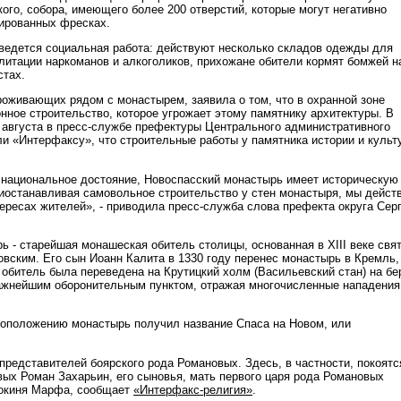
ого, собора, имеющего более 200 отверстий, которые могут негативно
рированных фресках.
ведется социальная работа: действуют несколько складов одежды для
литации наркоманов и алкоголиков, прихожане обители кормят бомжей н
стах.
роживающих рядом с монастырем, заявила о том, что в охранной зоне
нное строительство, которое угрожает этому памятнику архитектуры. В
 августа в пресс-службе префектуры Центрального административного
и «Интерфаксу», что строительные работы у памятника истории и культ
 национальное достояние, Новоспасский монастырь имеет историческую
иостанавливая самовольное строительство у стен монастыря, мы дейст
тересах жителей», - приводила пресс-служба слова префекта округа Сер
ь - старейшая монашеская обитель столицы, основанная в XIII веке свя
вским. Его сын Иоанн Калита в 1330 году перенес монастырь в Кремль,
 обитель была переведена на Крутицкий холм (Васильевский стан) на бе
ажнейшим оборонительным пунктом, отражая многочисленные нападения
оположению монастырь получил название Спаса на Новом, или
представителей боярского рода Романовых. Здесь, в частности, покоятс
ых Роман Захарьин, его сыновья, мать первого царя рода Романовых
нокиня Марфа, сообщает
«Интерфакс-религия»
.