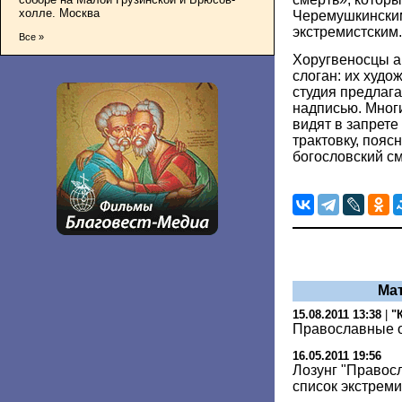
холле. Москва
Черемушкински
экстремистским.
Все »
Хоругвеносцы а
слоган: их худо
студия предлага
надписью. Мног
видят в запрете
трактовку, поясн
богословский с
Ма
15.08.2011 13:38
|
"
Православные о
16.05.2011 19:56
Лозунг "Правос
список экстрем