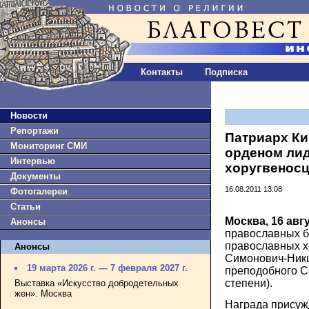
Контакты
Подписка
Новости
Репортажи
Патриарх Ки
Мониторинг СМИ
орденом ли
Интервью
хоругвенос
Документы
16.08.2011 13:08
Фотогалереи
Статьи
Москва, 16 авг
Анонсы
православных б
православных х
Анонсы
Симонович-Никш
19 марта 2026 г. — 7 февраля 2027 г.
преподобного С
степени).
Выставка «Искусство добродетельных
жен». Москва
Награда присуж