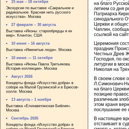
15 мая – 18 октября
на благо Русской
Экскурсии по выставке «Сакральное и
летием со дня 
радикальное. Красная нить русского
Патриарха Кири
искусства». Москва
синодального О
Церкви и общес
27 февраля – 30 августа
Чаплин, сообщ
Выставка «Иконы: старообрядцы и их
ссылкой на сай
мир». Клинтон, США
Церемония сост
10 июня – 16 августа
праздник Проис
Выставка «Именитые люди». Москва
Честных Древ Ж
10 июня — 11 октября
Господня, по о
литургии в моск
Выставка «Иконы Павла Третьякова.
История коллекции». Москва
Николая на Трех
Август 2026
В своем слове о
Концерты фонда «Искусство добра» в
Л.Симонович-Ни
соборе на Малой Грузинской и в Брюсов-
на благо Церкви
холле. Москва
позицию правос
различным злоб
13 августа – 1 ноября
этом храня верн
Выставка «Елизаветинская Библия».
послушание ее
Москва
В настоящее в
Сентябрь 2026
отстаивает в су
Концерты фонда «Искусство добра» в
смерть», котор
соборе на Малой Грузинской и Брюсов-