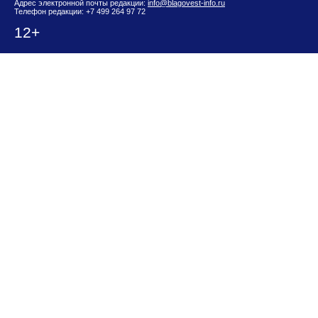
Адрес электронной почты редакции:
info@blagovest-info.ru
Телефон редакции: +7 499 264 97 72
12+