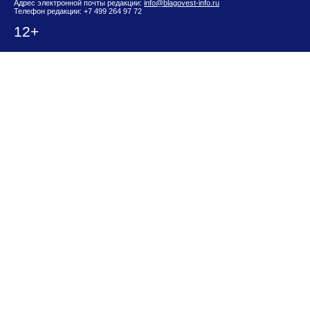
Адрес электронной почты редакции:
info@blagovest-info.ru
Телефон редакции: +7 499 264 97 72
12+