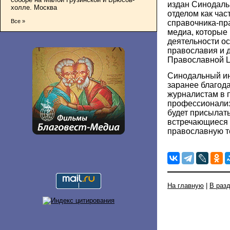
издан Синодал
холле. Москва
отделом как ча
Все »
справочника-пр
медиа, которые
деятельности о
православия и 
Православной Ц
Синодальный и
заранее благода
журналистам в
профессионализ
будет присылат
встречающиеся 
православную т
На главную
|
В раз