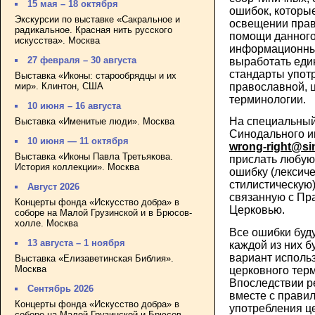
15 мая – 18 октября
ошибок, которы
Экскурсии по выставке «Сакральное и
освещении прав
радикальное. Красная нить русского
помощи данного
искусства». Москва
информационный
27 февраля – 30 августа
выработать ед
стандарты упот
Выставка «Иконы: старообрядцы и их
мир». Клинтон, США
православной, 
терминологии.
10 июня – 16 августа
На специальный
Выставка «Именитые люди». Москва
Синодального и
10 июня — 11 октября
wrong-right@si
Выставка «Иконы Павла Третьякова.
прислать любую
История коллекции». Москва
ошибку (лексич
стилистическую)
Август 2026
связанную с Пр
Концерты фонда «Искусство добра» в
Церковью.
соборе на Малой Грузинской и в Брюсов-
холле. Москва
Все ошибки буду
13 августа – 1 ноября
каждой из них 
вариант использ
Выставка «Елизаветинская Библия».
Москва
церковного тер
Впоследствии р
Сентябрь 2026
вместе с прави
Концерты фонда «Искусство добра» в
употребления ц
соборе на Малой Грузинской и Брюсов-