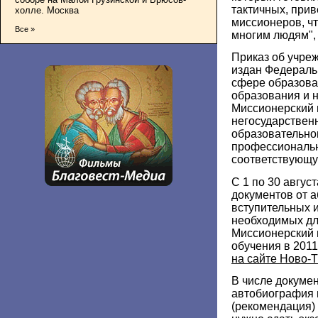
тактичных, при
холле. Москва
миссионеров, ч
Все »
многим людям", 
Приказ об учре
издан Федераль
сфере образова
образования и н
Миссионерский в
негосударственн
образовательно
профессиональн
соответствующу
С 1 по 30 авгус
документов от 
вступительных 
необходимых дл
Миссионерский и
обучения в 2011
на сайте Ново-
В числе докуме
автобиография 
(рекомендация)