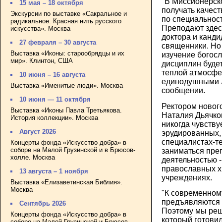
"В Миссионерско
15 мая – 18 октября
получать качес
Экскурсии по выставке «Сакральное и
по специальност
радикальное. Красная нить русского
Преподают здес
искусства». Москва
доктора и канди
27 февраля – 30 августа
священники. Но 
Выставка «Иконы: старообрядцы и их
изучение богос
мир». Клинтон, США
дисциплин будет
теплой атмосфе
10 июня – 16 августа
единодушными л
Выставка «Именитые люди». Москва
сообщении.
10 июня — 11 октября
Ректором новог
Выставка «Иконы Павла Третьякова.
Наталия Дьячков
История коллекции». Москва
никогда чувству
Август 2026
эрудированных,
специалистах-те
Концерты фонда «Искусство добра» в
соборе на Малой Грузинской и в Брюсов-
заниматься пре
холле. Москва
деятельностью -
православных хр
13 августа – 1 ноября
учреждениях.
Выставка «Елизаветинская Библия».
Москва
"К современном
предъявляются 
Сентябрь 2026
Поэтому мы реши
Концерты фонда «Искусство добра» в
который готови
соборе на Малой Грузинской и Брюсов-