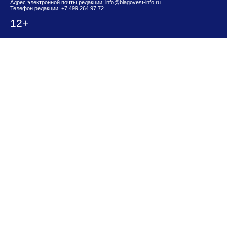
Адрес электронной почты редакции:
info@blagovest-info.ru
Телефон редакции: +7 499 264 97 72
12+