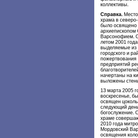
коллективы.
Справка.
Место 
храма в северо
было освящено 
архиепископом 
Варсонофием. С
летом 2001 года
выделяемые из 
городского и ра
пожертвования
предприятий ре
благотворителе
начертаны на ки
выложены стены
13 марта 2005 г
воскресенье, б
освящен цоколь
следующий день
богослужение. 
храме совершаю
2010 года митр
Мордовский Ва
освящения коло