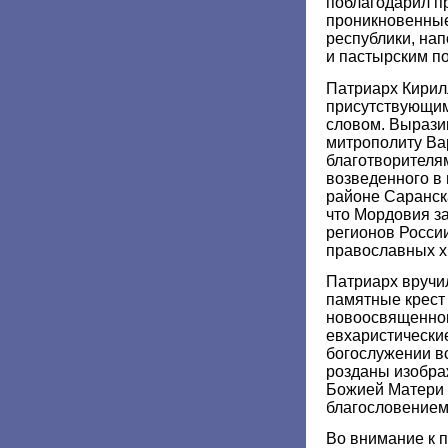
поблагодарил п
проникновенные
республики, на
и пастырским п
Патриарх Кирил
присутствующим
словом. Вырази
митрополиту Ва
благотворителя
возведенного в
районе Саранска
что Мордовия з
регионов России
православных х
Патриарх вручи
памятные крест 
новоосвященном
евхаристические
богослужении в
розданы изобра
Божией Матери
благословением
Во внимание к 