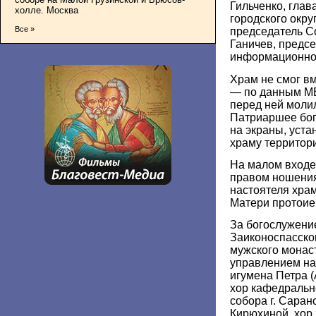
Гильченко, глав
холле. Москва
городского окру
Все »
председатель С
Ганичев, предс
информационног
Храм не смог в
— по данным МВ
перед ней молил
Патриаршее бог
на экраны, уст
храму территор
На малом входе
правом ношения
настоятеля хра
Матери протоие
За богослужени
Заиконоспасско
мужского монас
управлением на
игумена Петра 
хор кафедральн
собора г. Саран
Кирюхиной, хор