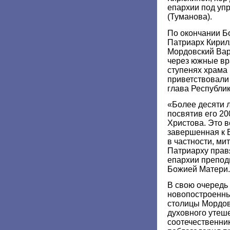
епархии под уп
(Туманова).
По окончании Б
Патриарх Кирил
Мордовский Вар
через южные вр
ступенях храма
приветствовали
глава Республи
«Более десяти л
посвятив его 2
Христова. Это в
завершенная к 
в частности, ми
Патриарху прав
епархии препод
Божией Матери.
В свою очередь 
новопостроенны
столицы Мордов
духовного утеш
соотечественник