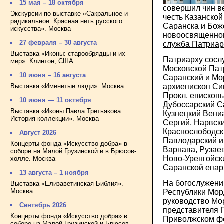
15 мая – 18 октября
совершил чин в
Экскурсии по выставке «Сакральное и
честь Казанской
радикальное. Красная нить русского
Саранска и Бож
искусства». Москва
новоосвященно
27 февраля – 30 августа
служба Патриар
Выставка «Иконы: старообрядцы и их
Патриарху сос
мир». Клинтон, США
Московской Пат
10 июня – 16 августа
Саранский и Мо
Выставка «Именитые люди». Москва
архиепископ Си
Прокл, епископ
10 июня — 11 октября
Дубоссарский С
Выставка «Иконы Павла Третьякова.
Кузнецкий Вени
История коллекции». Москва
Сергий, Нарвски
Краснослободск
Август 2026
Павлодарский и
Концерты фонда «Искусство добра» в
Варнава, Рузае
соборе на Малой Грузинской и в Брюсов-
Ново-Уренгойск
холле. Москва
Саранской епар
13 августа – 1 ноября
На богослужени
Выставка «Елизаветинская Библия».
Москва
Республики Мор
руководство Мо
Сентябрь 2026
представителя 
Концерты фонда «Искусство добра» в
Приволжском фе
соборе на Малой Грузинской и Брюсов-