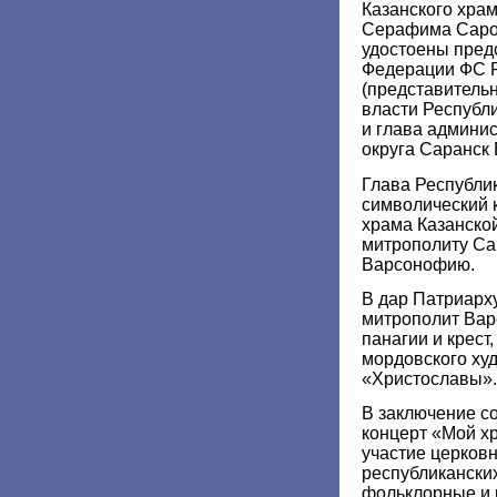
Казанского храм
Серафима Саров
удостоены пред
Федерации ФС Р
(представительн
власти Республ
и глава админис
округа Саранск 
Глава Республи
символический 
храма Казанско
митрополиту Са
Варсонофию.
В дар Патриарх
митрополит Вар
панагии и крест
мордовского ху
«Христославы».
В заключение с
концерт «Мой х
участие церков
республикански
фольклорные и 