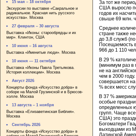
15 мая – 18 октября
За тот же перио
США выросло поч
Экскурсии по выставке «Сакральное и
радикальное. Красная нить русского
годов их насчит
искусства». Москва
свыше 69 млн. ч
27 февраля – 30 августа
Среднее количе
Выставка «Иконы: старообрядцы и их
стране также не
мир». Клинтон, США
до 3,8 служб (п
Посещаемость в
10 июня – 16 августа
966 до 1 110 чел
Выставка «Именитые люди». Москва
В 29 % католич
10 июня — 11 октября
(минимум раз в
Выставка «Иконы Павла Третьякова.
не на английско
История коллекции». Москва
чем в 2000 году.
Август 2026
совершается на 
% всех месс слу
Концерты фонда «Искусство добра» в
соборе на Малой Грузинской и в Брюсов-
В 37 % америка
холле. Москва
особые праздни
13 августа – 1 ноября
определенных к
Выставка «Елизаветинская Библия».
групп. Чаще все
Москва
США) это празд
Богоматери Гва
Сентябрь 2026
выходцами из Ме
Концерты фонда «Искусство добра» в
Латинской Амер
соборе на Малой Грузинской и Брюсов-