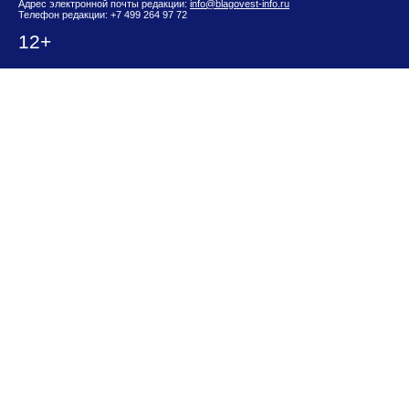
Адрес электронной почты редакции:
info@blagovest-info.ru
Телефон редакции: +7 499 264 97 72
12+