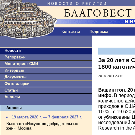
Контакты
Подписка
Новости
Репортажи
За 20 лет в
Мониторинг СМИ
1800 католи
Интервью
20.07.2011 23:16
Документы
Фотогалереи
Вашингтон, 20
Статьи
инфо.
В период
Анонсы
количество дей
приходов в США
Анонсы
10 % - с 19 620
опубликованы 
19 марта 2026 г. — 7 февраля 2027 г.
исследований ап
Выставка «Искусство добродетельных
Research in the A
жен». Москва