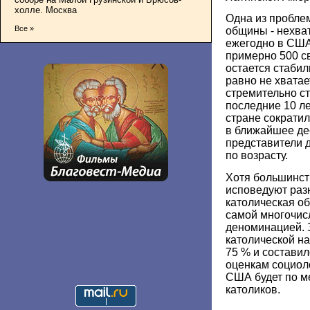
холле. Москва
Одна из пробле
Все »
общины - нехва
ежегодно в США
примерно 500 с
остается стабил
равно не хватае
стремительно с
последние 10 л
стране сократил
в ближайшее де
представители д
по возрасту.
Хотя большинст
исповедуют раз
католическая о
самой многочис
деноминацией. З
католической н
75 % и составил
оценкам социоло
США будет по м
католиков.