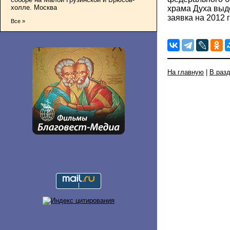
холле. Москва
храма Духа выде
заявка на 2012 г
Все »
На главную
|
В раз