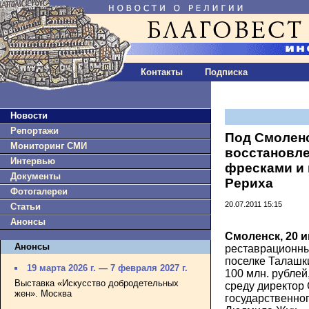
Контакты
Подписка
Новости
Репортажи
Под Смолен
Мониторинг СМИ
восстановле
Интервью
фресками и 
Документы
Рериха
Фотогалереи
20.07.2011 15:15
Статьи
Анонсы
Смоленск, 20 
Анонсы
реставрационны
поселке Талашки
19 марта 2026 г. — 7 февраля 2027 г.
100 млн. рубле
Выставка «Искусство добродетельных
среду директор
жен». Москва
государственно