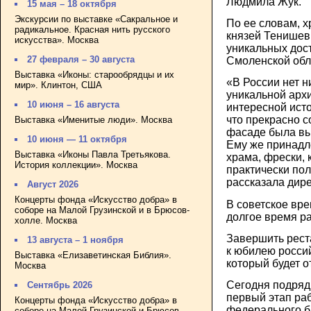
Людмила Жук.
15 мая – 18 октября
Экскурсии по выставке «Сакральное и
По ее словам, 
радикальное. Красная нить русского
князей Тенишев
искусства». Москва
уникальных дос
27 февраля – 30 августа
Смоленской обл
Выставка «Иконы: старообрядцы и их
«В России нет н
мир». Клинтон, США
уникальной арх
10 июня – 16 августа
интересной исто
что прекрасно 
Выставка «Именитые люди». Москва
фасаде была в
10 июня — 11 октября
Ему же принадл
Выставка «Иконы Павла Третьякова.
храма, фрески, 
История коллекции». Москва
практически пол
рассказала дире
Август 2026
Концерты фонда «Искусство добра» в
В советское вр
соборе на Малой Грузинской и в Брюсов-
долгое время ра
холле. Москва
Завершить рест
13 августа – 1 ноября
к юбилею россий
Выставка «Елизаветинская Библия».
который будет о
Москва
Сегодня подряд
Сентябрь 2026
первый этап рабо
Концерты фонда «Искусство добра» в
федерального б
соборе на Малой Грузинской и Брюсов-