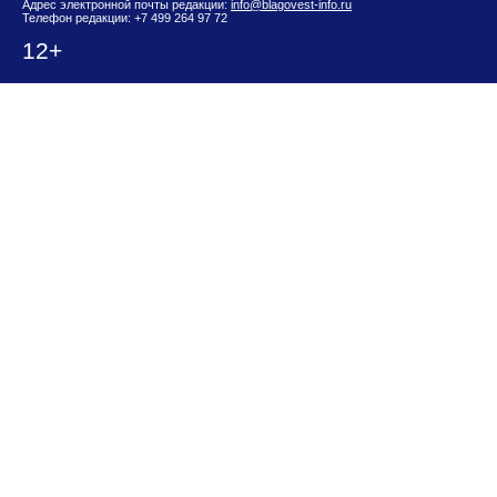
Адрес электронной почты редакции:
info@blagovest-info.ru
Телефон редакции: +7 499 264 97 72
12+