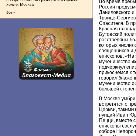
Во время пребы
холле. Москва
России предусм
Даниловского и
Все »
Троице-Сергиев
Спасителя. В п
Красная площадь
Бутовский полиг
расстреляны бо
которых числил
священников и 
епископов. «На 
мученичества же
подчеркнул епис
прикоснемся к т
говорил блаженн
мученичество о
большей степен
В Москве умбри
встретятся с п
Церкви, такими 
нунций Иван Юр
Пецци, вместе 
епископы сослу
соборе Непороч