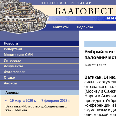
Контакты
Подписка
Новости
Репортажи
Умбрийские
Мониторинг СМИ
паломничес
Интервью
14.07.2011 15:52
Документы
Фотогалереи
Ватикан, 14 ию
Статьи
сильных экумени
Анонсы
отозвался о па
(Москву и Санкт
Анонсы
Нарни и Амелии
президент Умбр
19 марта 2026 г. — 7 февраля 2027 г.
конференции и 
Выставка «Искусство добродетельных
экуменизму и д
жен». Москва
епископской ко