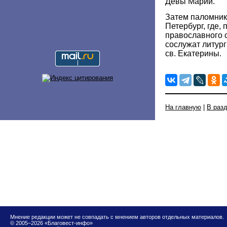
Девы Марии.
Затем паломник
Петербург, где,
православного 
сослужат литур
св. Екатерины.
На главную
|
В раз
Мнение редакции может не совпадать с мнением авторов отдельных материалов.
© 2005–2026 «Благовест-инфо»