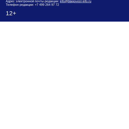
Адрес электронной почты редакции:
info@blagovest-info.ru
Телефон редакции: +7 499 264 97 72
12+