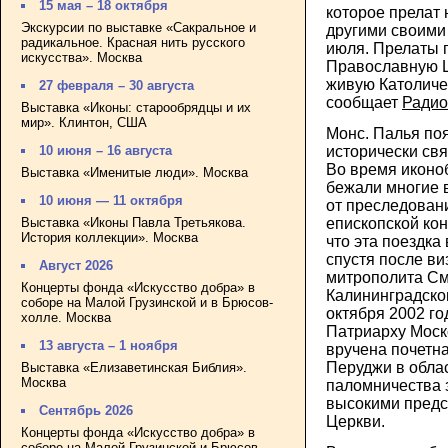
15 мая – 18 октября
которое прелат 
Экскурсии по выставке «Сакральное и
другими своими
радикальное. Красная нить русского
июля. Прелаты 
искусства». Москва
Православную Ц
живую Католиче
27 февраля – 30 августа
сообщает
Радио
Выставка «Иконы: старообрядцы и их
мир». Клинтон, США
Монс. Палья поя
исторически св
10 июня – 16 августа
Во время иконо
Выставка «Именитые люди». Москва
бежали многие 
10 июня — 11 октября
от преследован
Выставка «Иконы Павла Третьякова.
епископской ко
История коллекции». Москва
что эта поездка
спустя после ви
Август 2026
митрополита См
Концерты фонда «Искусство добра» в
Калининградско
соборе на Малой Грузинской и в Брюсов-
октября 2002 го
холле. Москва
Патриарху Моск
13 августа – 1 ноября
вручена почетн
Перуджи в обла
Выставка «Елизаветинская Библия».
Москва
паломничества 
высокими пред
Сентябрь 2026
Церкви.
Концерты фонда «Искусство добра» в
соборе на Малой Грузинской и Брюсов-