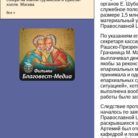
органов Е. Шуба
холле. Москва
служебное поло
Все »
размере 1,5 млн
материальный 
Православной Ц
По указаниям е
секретаря касс
Рашско-Призрен
Грачаница М. Ма
выплачивал де
якобы за рекон
епархиальных 
принимала и од
епархиальных с
ситуацией», хот
выполнена вооб
работы было за
Следствие прот
началось по за
Православной Ц
раскрывшихся з
Артемий был от
кафедрой и позж