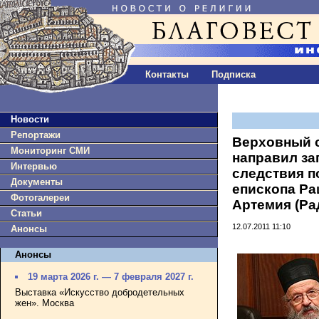
Контакты
Подписка
Новости
Репортажи
Верховный 
Мониторинг СМИ
направил за
Интервью
следствия п
Документы
епископа Ра
Фотогалереи
Артемия (Ра
Статьи
12.07.2011 11:10
Анонсы
Анонсы
19 марта 2026 г. — 7 февраля 2027 г.
Выставка «Искусство добродетельных
жен». Москва