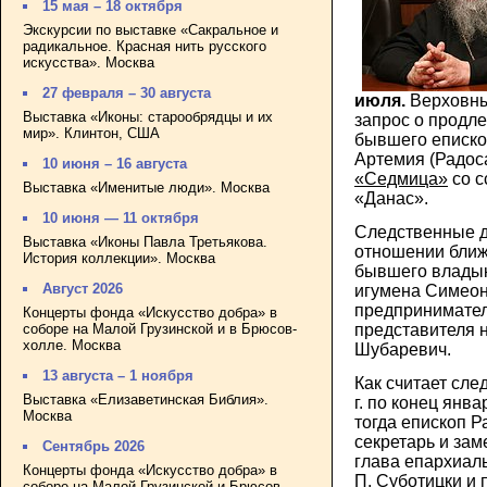
15 мая – 18 октября
Экскурсии по выставке «Сакральное и
радикальное. Красная нить русского
искусства». Москва
27 февраля – 30 августа
июля.
Верховны
Выставка «Иконы: старообрядцы и их
запрос о продле
мир». Клинтон, США
бывшего еписко
Артемия (Радос
10 июня – 16 августа
«Седмица»
со с
Выставка «Именитые люди». Москва
«Данас».
10 июня — 11 октября
Следственные д
Выставка «Иконы Павла Третьякова.
отношении бли
История коллекции». Москва
бывшего влады
Август 2026
игумена Симеон
предпринимател
Концерты фонда «Искусство добра» в
соборе на Малой Грузинской и в Брюсов-
представителя 
холле. Москва
Шубаревич.
13 августа – 1 ноября
Как считает сле
Выставка «Елизаветинская Библия».
г. по конец янва
Москва
тогда епископ Р
секретарь и за
Сентябрь 2026
глава епархиал
Концерты фонда «Искусство добра» в
П. Суботицки и
соборе на Малой Грузинской и Брюсов-