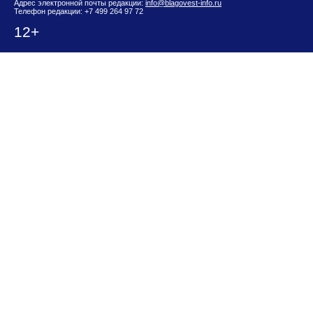
Адрес электронной почты редакции:
info@blagovest-info.ru
Телефон редакции: +7 499 264 97 72
12+