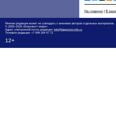
На главную
|
В раз
Мнение редакции может не совпадать с мнением авторов отдельных материалов.
© 2005–2026 «Благовест-инфо»
Адрес электронной почты редакции:
info@blagovest-info.ru
Телефон редакции: +7 499 264 97 72
12+