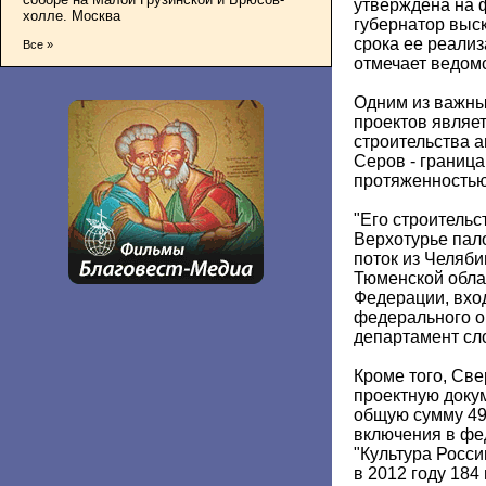
утверждена на 
холле. Москва
губернатор выс
срока ее реализ
Все »
отмечает ведом
Одним из важны
проектов являе
строительства 
Серов - граница
протяженностью
"Его строительс
Верхотурье пал
поток из Челяби
Тюменской облас
Федерации, вхо
федерального ок
департамент сл
Кроме того, Све
проектную доку
общую сумму 49
включения в фе
"Культура Росси
в 2012 году 184