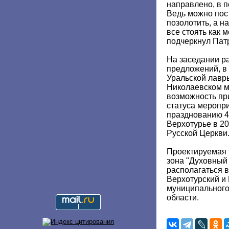
направлено, в п
Ведь можно пост
позолотить, а на
все стоять как 
подчеркнул Пат
На заседании р
предложений, в 
Уральской лавр
Николаевском м
возможность пр
статуса меропр
празднованию 4
Верхотурье в 20
Русской Церкви
Проектируемая 
зона "Духовный 
располагаться в
Верхотурский и
муниципального
области.