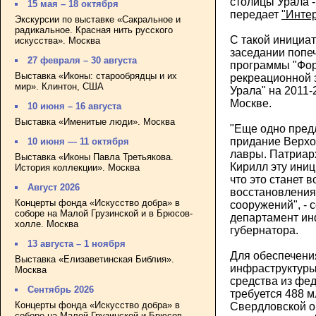
столицы Урала -
15 мая – 18 октября
передает
"Инте
Экскурсии по выставке «Сакральное и
радикальное. Красная нить русского
С такой инициа
искусства». Москва
заседании попеч
27 февраля – 30 августа
программы "Фор
Выставка «Иконы: старообрядцы и их
рекреационной 
мир». Клинтон, США
Урала" на 2011-
Москве.
10 июня – 16 августа
Выставка «Именитые люди». Москва
"Еще одно пред
придание Верхо
10 июня — 11 октября
лавры. Патриар
Выставка «Иконы Павла Третьякова.
Кирилл эту иниц
История коллекции». Москва
что это станет 
Август 2026
восстановления
Концерты фонда «Искусство добра» в
сооружений", - 
соборе на Малой Грузинской и в Брюсов-
департамент ин
холле. Москва
губернатора.
13 августа – 1 ноября
Для обеспечени
Выставка «Елизаветинская Библия».
инфраструктуры
Москва
средства из фе
Сентябрь 2026
требуется 488 м
Концерты фонда «Искусство добра» в
Свердловской о
соборе на Малой Грузинской и Брюсов-