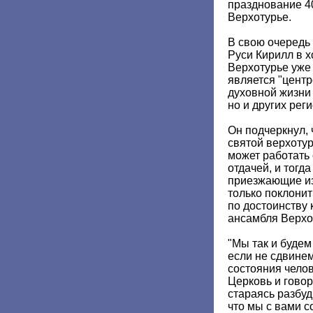
празднование 4
Верхотурье.
В свою очередь
Руси Кирилл в х
Верхотурье уже
является "цент
духовной жизни 
но и других рег
Он подчеркнул, 
святой верхоту
может работать 
отдачей, и тогда
приезжающие из 
только поклонит
по достоинству 
ансамбля Верхо
"Мы так и будем
если не сдвинем
состояния чело
Церковь и говор
стараясь разбуд
что мы с вами с