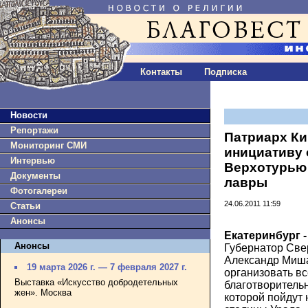
Контакты
Подписка
Новости
Репортажи
Патриарх К
Мониторинг СМИ
инициативу 
Интервью
Верхотурью 
Документы
лавры
Фотогалереи
24.06.2011 11:59
Статьи
Анонсы
Екатеринбург -
Анонсы
Губернатор Све
Александр Миш
19 марта 2026 г. — 7 февраля 2027 г.
организовать в
Выставка «Искусство добродетельных
благотворительн
жен». Москва
которой пойдут