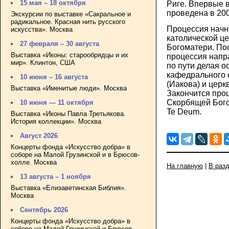
15 мая – 18 октября
Риге. Впервые 
проведена в 200
Экскурсии по выставке «Сакральное и
радикальное. Красная нить русского
Процессия начн
искусства». Москва
католической ц
27 февраля – 30 августа
Богоматери. По
Выставка «Иконы: старообрядцы и их
процессия напр
мир». Клинтон, США
по пути делая о
кафедрального 
10 июня – 16 августа
(Иакова) и цер
Выставка «Именитые люди». Москва
Закончится про
Скорбящей Бого
10 июня — 11 октября
Te Deum.
Выставка «Иконы Павла Третьякова.
История коллекции». Москва
Август 2026
Концерты фонда «Искусство добра» в
соборе на Малой Грузинской и в Брюсов-
холле. Москва
На главную
|
В раз
13 августа – 1 ноября
Выставка «Елизаветинская Библия».
Москва
Сентябрь 2026
Концерты фонда «Искусство добра» в
соборе на Малой Грузинской и Брюсов-