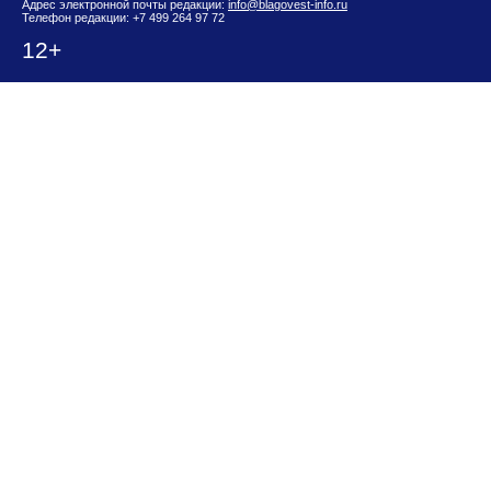
Адрес электронной почты редакции:
info@blagovest-info.ru
Телефон редакции: +7 499 264 97 72
12+