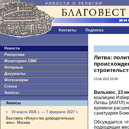
Контакты
Подписка
Новости
Репортажи
Литва: поли
Мониторинг СМИ
происхожден
Интервью
строительст
Документы
23.06.2011 23:09
Фотогалереи
Статьи
Вильнюс, 23 и
Анонсы
коалицию Избир
Литвы (ИАПЛ) н
Анонсы
времени расшев
19 марта 2026 г. — 7 февраля 2027 г.
санктуария Бож
Выставка «Искусство добродетельных
Обсуждается, чт
жен». Москва
подходящих мес