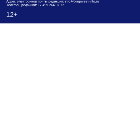
Адрес электронной почты редакции:
info@blagovest-info.ru
Телефон редакции: +7 499 264 97 72
12+