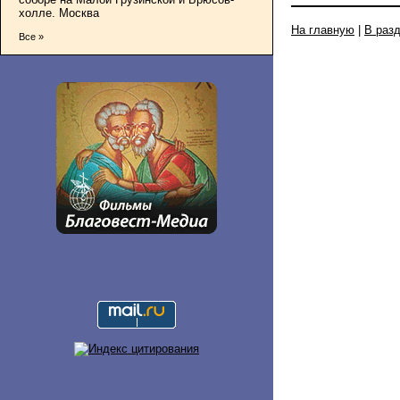
холле. Москва
На главную
|
В раз
Все »