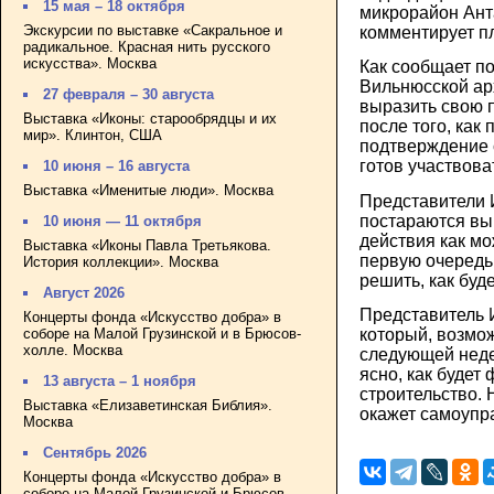
15 мая – 18 октября
микрорайон Ант
Экскурсии по выставке «Сакральное и
комментирует 
радикальное. Красная нить русского
искусства». Москва
Как сообщает п
Вильнюсской ар
27 февраля – 30 августа
выразить свою 
Выставка «Иконы: старообрядцы и их
после того, как
мир». Клинтон, США
подтверждение с
готов участвова
10 июня – 16 августа
Выставка «Именитые люди». Москва
Представители 
постараются вы
10 июня — 11 октября
действия как мо
Выставка «Иконы Павла Третьякова.
первую очередь
История коллекции». Москва
решить, как буд
Август 2026
Представитель 
Концерты фонда «Искусство добра» в
соборе на Малой Грузинской и в Брюсов-
который, возмож
холле. Москва
следующей недел
ясно, как будет
13 августа – 1 ноября
строительство. 
Выставка «Елизаветинская Библия».
окажет самоупр
Москва
Сентябрь 2026
Концерты фонда «Искусство добра» в
соборе на Малой Грузинской и Брюсов-