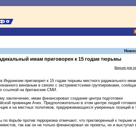
Новос
адикальный имам приговорен к 15 годам тюрьмы
Версия для п
в Индонезии приговорил к 15 годам тюрьмы местного радикального има
изнанного виновным в связях с экстремистскими группировками, сообща
о ссылкой на британские СМИ.
му заключению, имам финансировал создание центра подготовки
ийской провинции Ачех. Предположительно в этом центре людей готовил
нцев и на местных политиков, придерживающихся умеренных позиций в 
ы по борьбе против терроризма отмечают, что приговоренный к тюрьме 
емистов, так как он не только финансировал их проекты, но и выступал 