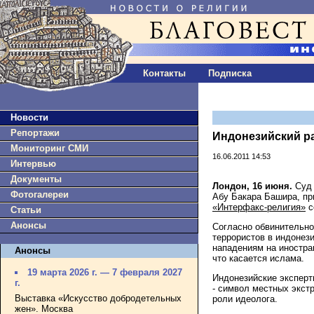
Контакты
Подписка
Новости
Репортажи
Индонезийский р
Мониторинг СМИ
16.06.2011 14:53
Интервью
Документы
Лондон, 16 июня.
Суд 
Фотогалереи
Абу Бакара Башира, пр
«Интерфакс-религия»
с
Статьи
Анонсы
Согласно обвинительно
террористов в индонез
нападениям на иностра
Анонсы
что касается ислама.
19 марта 2026 г. — 7 февраля 2027
Индонезийские эксперт
г.
- символ местных экстр
Выставка «Искусство добродетельных
роли идеолога.
жен». Москва