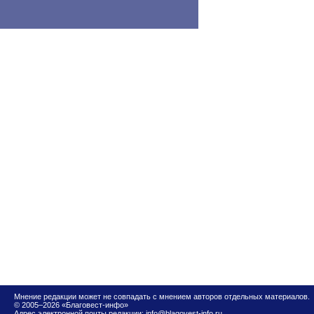
Мнение редакции может не совпадать с мнением авторов отдельных материалов.
© 2005–2026 «Благовест-инфо»
Адрес электронной почты редакции:
info@blagovest-info.ru