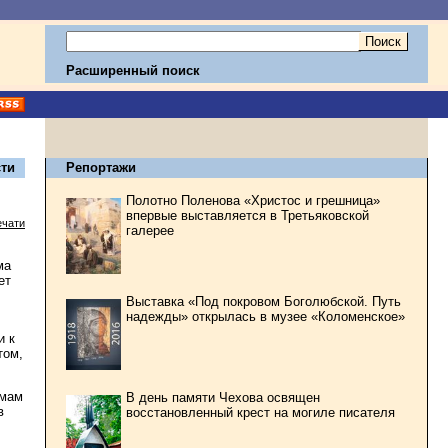
Расширенный поиск
ти
Репортажи
Полотно Поленова «Христос и грешница»
впервые выставляется в Третьяковской
ечати
галерее
ма
ет
Выставка «Под покровом Боголюбской. Путь
надежды» открылась в музее «Коломенское»
и к
том,
имам
В день памяти Чехова освящен
в
восстановленный крест на могиле писателя