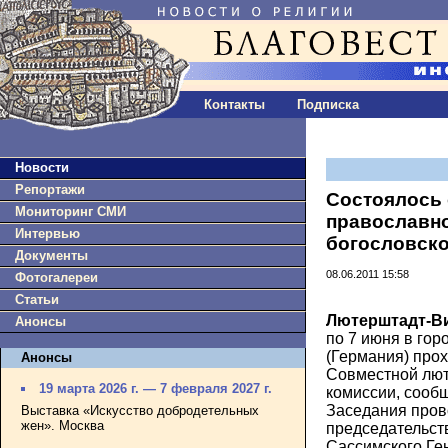
Контакты
Подписка
Новости
Репортажи
Состоялось 
Мониторинг СМИ
православн
Интервью
богословско
Документы
08.06.2011 15:58
Фотогалереи
Статьи
Лютерштадт-Ви
Анонсы
по 7 июня в го
(Германия) прох
Анонсы
Совместной лют
19 марта 2026 г. — 7 февраля 2027 г.
комиссии, сооб
Заседания пров
Выставка «Искусство добродетельных
жен». Москва
председательст
Сассимского Ге