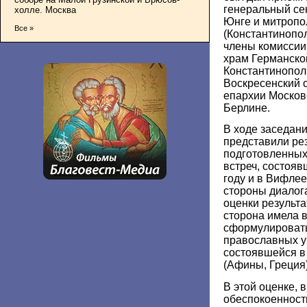
генеральный се
холле. Москва
Юнге и митропо
Все »
(Константинопол
члены комиссии
храм Германско
Константинопол
Воскресенский 
епархии Москов
Берлине.
В ходе заседан
представили ре
подготовленных
встреч, состояв
году и в Вифлее
стороны диалог
оценки результ
сторона имела 
сформулировать
православных у
состоявшейся в
(Афины, Греция)
В этой оценке, 
обеспокоенност