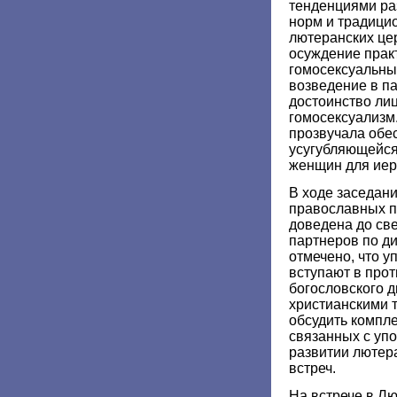
тенденциями р
норм и традици
лютеранских це
осуждение прак
гомосексуальных
возведение в п
достоинство ли
гомосексуализм.
прозвучала обе
усугубляющейся
женщин для иер
В ходе заседан
православных п
доведена до св
партнеров по ди
отмечено, что 
вступают в прот
богословского 
христианскими 
обсудить компле
связанных с уп
развитии лютер
встреч.
На встрече в Л