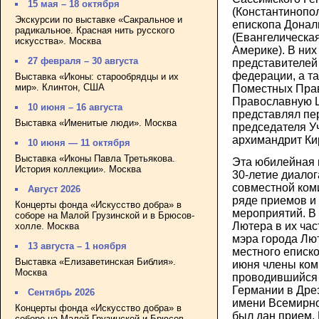
15 мая – 18 октября
(Константинопо
Экскурсии по выставке «Сакральное и
епископа Донал
радикальное. Красная нить русского
(Евангелическа
искусства». Москва
Америке). В них
27 февраля – 30 августа
представителей
федерации, а т
Выставка «Иконы: старообрядцы и их
мир». Клинтон, США
Поместных Прав
Православную Ц
10 июня – 16 августа
представлял пе
Выставка «Именитые люди». Москва
председателя У
архимандрит Кир
10 июня — 11 октября
Выставка «Иконы Павла Третьякова.
Эта юбилейная 
История коллекции». Москва
30-летие диалог
совместной ком
Август 2026
ряде приемов и
Концерты фонда «Искусство добра» в
мероприятий. В 
соборе на Малой Грузинской и в Брюсов-
Лютера в их час
холле. Москва
мэра города Лю
13 августа – 1 ноября
местного еписк
Выставка «Елизаветинская Библия».
июня члены коми
Москва
проводившийся
Германии в Дрез
Сентябрь 2026
имени Всемирн
Концерты фонда «Искусство добра» в
был дан прием.
соборе на Малой Грузинской и Брюсов-