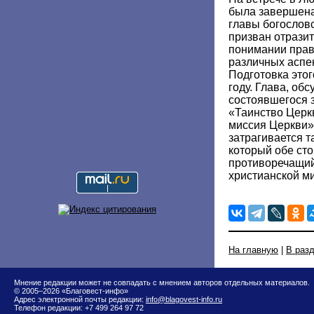
была завершена
главы богословс
призван отразит
понимании пра
различных аспек
Подготовка этог
году. Глава, об
состоявшегося 
«Таинство Церкв
миссия Церкви».
затрагивается т
который обе сто
противоречащий
христианской м
На главную
|
В раз
Мнение редакции может не совпадать с мнением авторов отдельных материалов.
© 2005–2026 «Благовест-инфо»
Адрес электронной почты редакции:
info@blagovest-info.ru
Телефон редакции: +7 499 264 97 72