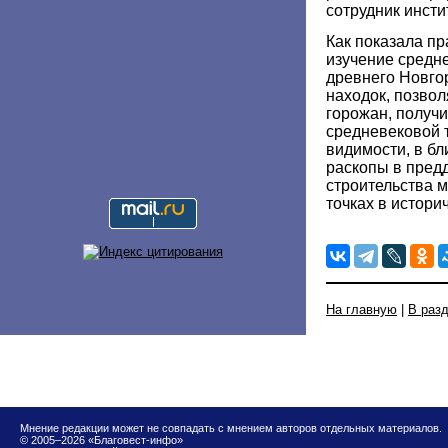
сотрудник инсти
Как показала пр
изучение средн
древнего Новго
находок, позвол
горожан, получ
средневековой 
видимости, в б
раскопы в пред
строительства м
точках в истори
На главную
|
В раз
Мнение редакции может не совпадать с мнением авторов отдельных материалов.
© 2005–2026 «Благовест-инфо»