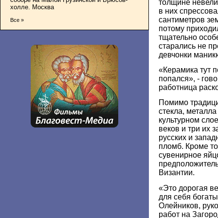
толщине невелик
холле. Москва
в них спрессова
сантиметров зем
Все »
потому приходи
тщательно особе
старались не пр
девчонки маник
«Керамика тут п
попался», - гов
работница раск
Помимо традици
стекла, металл
культурном слое
веков и три их 
русских и запа
пломб. Кроме то
сувенирное яйцо
предположитель
Византии.
«Это дорогая в
для себя богаты
Олейников, рук
работ на Загор