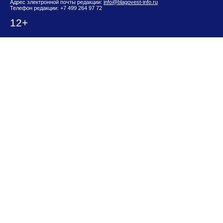
Адрес электронной почты редакции:
info@blagovest-info.ru
Телефон редакции: +7 499 264 97 72
12+