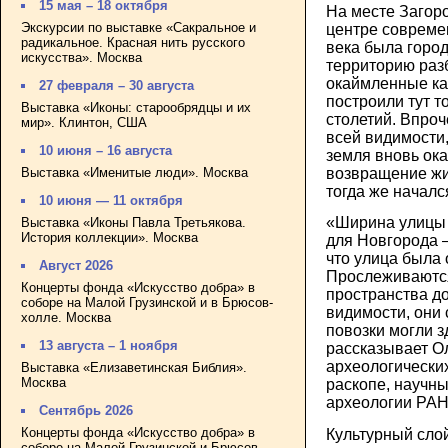
15 мая – 18 октября
На месте Загоро
Экскурсии по выставке «Сакральное и
центре совреме
радикальное. Красная нить русского
века была город
искусства». Москва
территорию раз
окаймленные ка
27 февраля – 30 августа
построили тут то
Выставка «Иконы: старообрядцы и их
столетий. Впроч
мир». Клинтон, США
всей видимости,
10 июня – 16 августа
земля вновь ок
Выставка «Именитые люди». Москва
возвращение жи
тогда же началс
10 июня — 11 октября
«Ширина улицы 
Выставка «Иконы Павла Третьякова.
История коллекции». Москва
для Новгорода –
что улица была 
Август 2026
Прослеживаются
Концерты фонда «Искусство добра» в
пространства д
соборе на Малой Грузинской и в Брюсов-
видимости, они 
холле. Москва
повозки могли з
13 августа – 1 ноября
рассказывает О
археологически
Выставка «Елизаветинская Библия».
Москва
раскопе, научны
археологии РАН
Сентябрь 2026
Концерты фонда «Искусство добра» в
Культурный слой
соборе на Малой Грузинской и Брюсов-