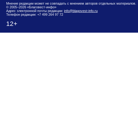
Мнение редакции может не совпадать с мнением авторов отдельных материалов.
© 2005–2026 «Благовест-инфо»
Адрес электронной почты редакции:
info@blagovest-info.ru
Телефон редакции: +7 499 264 97 72
12+