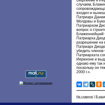
Вифлееме и Иер
случаем, Блаже
сопровождающая
входил и ныне
Патриарх Дании
Молдовы и Буко
Патриархом Дио
вопрос о строит
Блаженнейший 
Патриарха Диод
разрешение на 
Патриарх Диодо
убедить членов
Патриархата сог
Иерихоне и выд
однако ему так и
поскольку он тя
2000 г.».
На главную
|
В раз