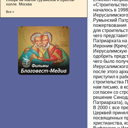
холле. Москва
«Строительство
началось в 1998
Все »
Иерусалимского
Румынский Патр
пожертвования 
для строительс
чего представи
Патриархата на
Иероним (Кречу)
Иерусалимскую 
одобрить предс
чего было полу
Иерусалимского
после этого арх
приступил к раб
строительства 
нам письмо, в к
согласен со стр
решение Синод
Патриархата), о
В 2000 г. все п
Церквей принял
посвященных пр
христианства, к