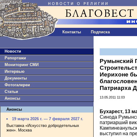
Контакты
Подписка
Новости
Репортажи
Румынский 
Мониторинг СМИ
Строительст
Интервью
Иерихоне бы
Документы
благослове
Фотогалереи
Патриарха 
Статьи
13.05.2011 11:03
Анонсы
Анонсы
Бухарест, 13 ма
Синода Румынс
19 марта 2026 г. — 7 февраля 2027 г.
патриарший вик
Выставка «Искусство добродетельных
Кампинеанульск
жен». Москва
выступил на пр