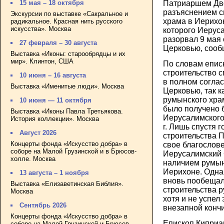
Патриаршем Дво
15 мая – 18 октября
разъяснением с
Экскурсии по выставке «Сакральное и
храма в Иерихон
радикальное. Красная нить русского
искусства». Москва
которого Иерус
разорвал 9 мая
27 февраля – 30 августа
Церковью, соо
Выставка «Иконы: старообрядцы и их
мир». Клинтон, США
По словам епис
строительство 
10 июня – 16 августа
в полном согла
Выставка «Именитые люди». Москва
Церковью, так к
румынского хра
10 июня — 11 октября
было получено 
Выставка «Иконы Павла Третьякова.
Иерусалимского
История коллекции». Москва
г. Лишь спустя 
Август 2026
строительства 
Концерты фонда «Искусство добра» в
свое благослове
соборе на Малой Грузинской и в Брюсов-
Иерусалимский 
холле. Москва
наличием румын
Иерихоне. Однак
13 августа – 1 ноября
вновь пообещал
Выставка «Елизаветинская Библия».
строительства 
Москва
хотя и не успел 
Сентябрь 2026
внезапной конч
Концерты фонда «Искусство добра» в
Епископ Киприан
соборе на Малой Грузинской и Брюсов-