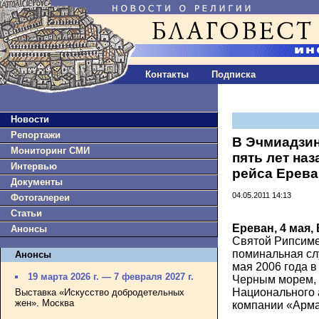
Контакты
Подписка
Новости
Репортажи
В Эчмиадзи
Мониторинг СМИ
пять лет на
Интервью
рейса Ерева
Документы
04.05.2011 14:13
Фотогалереи
Статьи
Ереван, 4 мая,
Анонсы
Святой Рипсиме
поминальная сл
Анонсы
мая 2006 года 
19 марта 2026 г. — 7 февраля 2027 г.
Черным морем, 
Национального 
Выставка «Искусство добродетельных
жен». Москва
компании «Арма