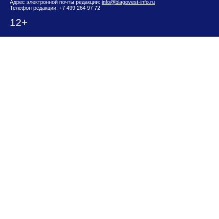
Адрес электронной почты редакции:
info@blagovest-info.ru
Телефон редакции: +7 499 264 97 72
12+