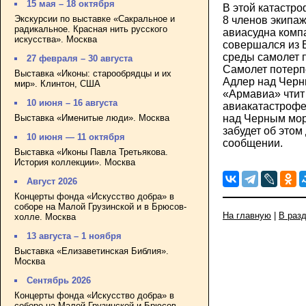
15 мая – 18 октября
В этой катастро
Экскурсии по выставке «Сакральное и
8 членов экипа
радикальное. Красная нить русского
авиасудна комп
искусства». Москва
совершался из Е
среды самолет п
27 февраля – 30 августа
Самолет потерп
Выставка «Иконы: старообрядцы и их
Адлер над Чер
мир». Клинтон, США
«Армавиа» чтит
10 июня – 16 августа
авиакатастрофе
Выставка «Именитые люди». Москва
над Черным мор
забудет об этом 
10 июня — 11 октября
сообщении.
Выставка «Иконы Павла Третьякова.
История коллекции». Москва
Август 2026
Концерты фонда «Искусство добра» в
соборе на Малой Грузинской и в Брюсов-
На главную
|
В раз
холле. Москва
13 августа – 1 ноября
Выставка «Елизаветинская Библия».
Москва
Сентябрь 2026
Концерты фонда «Искусство добра» в
соборе на Малой Грузинской и Брюсов-