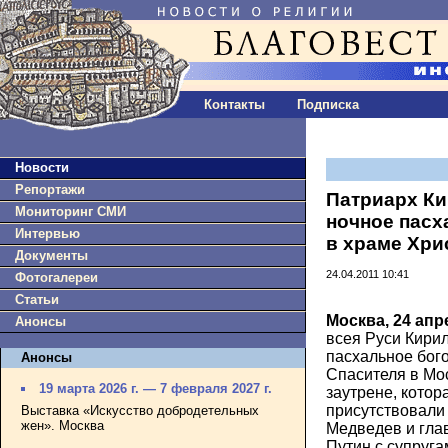
Контакты
Подписка
Новости
Репортажи
Патриарх К
Мониторинг СМИ
ночное пасх
Интервью
в храме Хри
Документы
24.04.2011 10:41
Фотогалереи
Статьи
Москва, 24 апр
Анонсы
всея Руси Кири
пасхальное бог
Анонсы
Спасителя в Мо
19 марта 2026 г. — 7 февраля 2027 г.
заутрене, котор
присутствовали
Выставка «Искусство добродетельных
жен». Москва
Медведев и гла
Путин с супруга