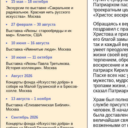
15 мая – 18 октября
Патриархом пас
Экскурсии по выставке «Сакральное и
троекратным це
радикальное. Красная нить русского
«Христос воскр
искусства». Москва
Обращаясь к ве
27 февраля – 30 августа
поздравил с пр
Выставка «Иконы: старообрядцы и их
Христова и приз
мир». Клинтон, США
его благой замы
10 июня – 16 августа
так и каждый в
Выставка «Именитые люди». Москва
умеет преодоле
жизни своей вер
10 июня — 11 октября
терпением, обре
Выставка «Иконы Павла Третьякова.
воскресение и ж
История коллекции». Москва
патриарх Кирил
Пасхе всех нас 
Август 2026
мужество, мудро
Концерты фонда «Искусство добра» в
тропами жизни,
соборе на Малой Грузинской и в Брюсов-
сказал Патриарх
холле. Москва
13 августа – 1 ноября
Храм был полно
службе присутс
Выставка «Елизаветинская Библия».
Москва
человек. В нача
была доставлен
Сентябрь 2026
величайшая свя
Концерты фонда «Искусство добра» в
возженными от 
соборе на Малой Грузинской и Брюсов-