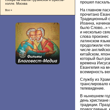
прошел пасхаль
холле. Москва
На главном пас
Все »
прочитано Еванг
Традиционный о
Иоанна, начина
было Слово...» 
и несколько св
слова произнес
латинском язык
продолжили чтен
числе английско
китайском, япон
который был ра
времена Иисуса
Евангелия на м
всемирность вел
Службу из Храм
транслировало 
телевидение.
В нынешнем год
день христиане 
традиции. Праз
православные, к