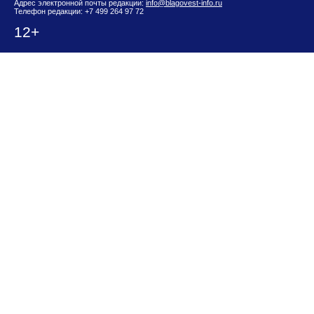
Адрес электронной почты редакции:
info@blagovest-info.ru
Телефон редакции: +7 499 264 97 72
12+