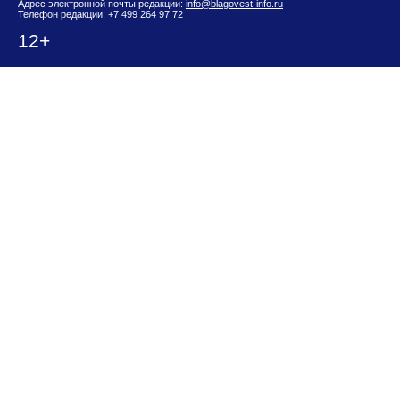
Адрес электронной почты редакции:
info@blagovest-info.ru
Телефон редакции: +7 499 264 97 72
12+