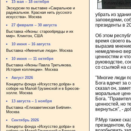
15 мая – 18 октября
Экскурсии по выставке «Сакральное и
радикальное. Красная нить русского
убрать из здани
искусства». Москва
заповедями, соб
президенты в 20
27 февраля – 30 августа
Выставка «Иконы: старообрядцы и их
Об этом республ
мир». Клинтон, США
время своего в
10 июня – 16 августа
выразив мнение
Выставка «Именитые люди». Москва
немедленно вер
ценностям и что
10 июня — 11 октября
руководстве, с
Выставка «Иконы Павла Третьякова.
со ссылкой на са
История коллекции». Москва
"Многие люди п
Август 2026
Бога вдечет за 
Концерты фонда «Искусство добра» в
сказал он, заме
соборе на Малой Грузинской и в Брюсов-
холле. Москва
моральные ценн
Бога. "Правител
13 августа – 1 ноября
ценностей, но т
Выставка «Елизаветинская Библия».
вернуться", - до
Москва
Р.Мур также сказ
Сентябрь 2026
президентом, бу
Концерты фонда «Искусство добра» в
возобновить за
соборе на Малой Грузинской и Брюсов-