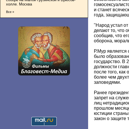
холле. Москва
гомосексуалист
и станет всячес
Все »
года, защищающ
"Народ устал от
делают то, что о
сообщив, что ег
оборона, мораль
Р.Мур является
было образован
государство. В 
должности глав
после того, как 
более чем двух
заповедями.
Ранее президен
запрет на служ
лиц нетрадицион
прошлом месяце
юстиции страны
закон о защите 