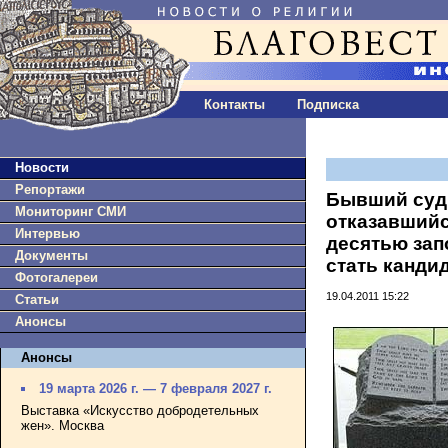
Контакты
Подписка
Новости
Репортажи
Бывший суд
Мониторинг СМИ
отказавшийс
Интервью
десятью зап
Документы
стать канди
Фотогалереи
19.04.2011 15:22
Статьи
Анонсы
Анонсы
19 марта 2026 г. — 7 февраля 2027 г.
Выставка «Искусство добродетельных
жен». Москва